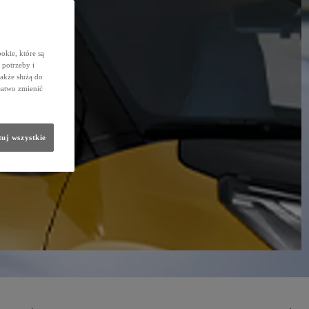
okie, które są
potrzeby i
także służą do
łatwo zmienić
uj wszystkie