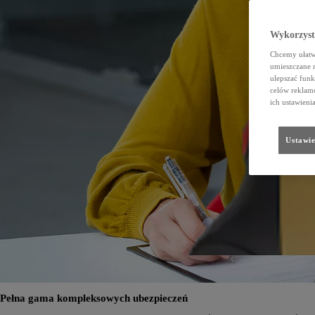
Wykorzystu
Chcemy ułatwi
umieszczane 
ulepszać funk
celów reklamo
ich ustawieni
Ustawie
Pełna gama kompleksowych ubezpieczeń