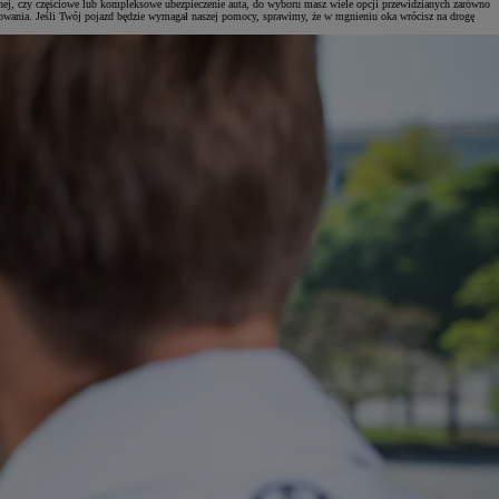
ilnej, czy częściowe lub kompleksowe ubezpieczenie auta, do wyboru masz wiele opcji przewidzianych zarówno
nansowania. Jeśli Twój pojazd będzie wymagał naszej pomocy, sprawimy, że w mgnieniu oka wrócisz na drogę