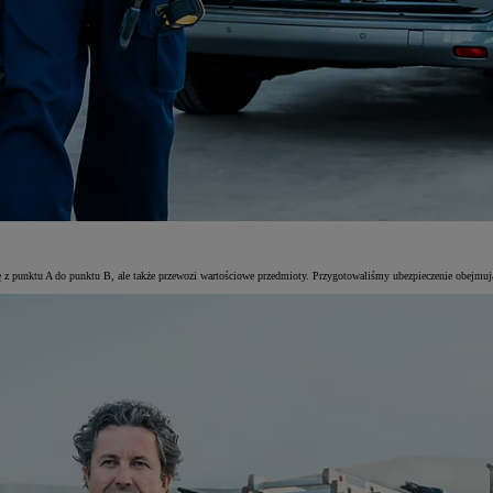
się z punktu A do punktu B, ale także przewozi wartościowe przedmioty. Przygotowaliśmy ubezpieczenie obejm