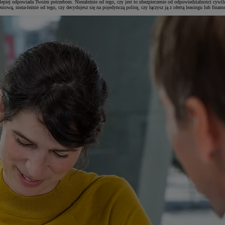
ajlepiej odpowiada Twoim potrzebom. Niezależnie od tego, czy jest to ubezpieczenie od odpowiedzialności cyw
niową, nieza-leżnie od tego, czy decydujesz się na pojedynczą polisę, czy łączysz ją z ofertą leasingu lub fi