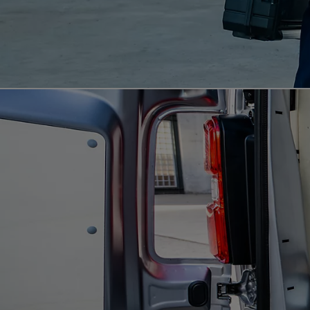
Od
105 300 zł
Corolla Hatchback
HYBRID