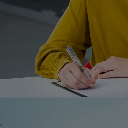
Od
81 900 zł
Yaris Cross
HYBRID