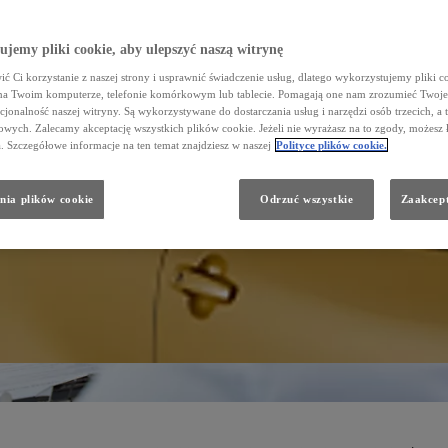
jemy pliki cookie, aby ulepszyć naszą witrynę
ć Ci korzystanie z naszej strony i usprawnić świadczenie usług, dlatego wykorzystujemy pliki co
na Twoim komputerze, telefonie komórkowym lub tablecie. Pomagają one nam zrozumieć Twoje 
cjonalność naszej witryny. Są wykorzystywane do dostarczania usług i narzędzi osób trzecich, a 
wych. Zalecamy akceptację wszystkich plików cookie. Jeżeli nie wyrażasz na to zgody, możesz 
a. Szczegółowe informacje na ten temat znajdziesz w naszej
Polityce plików cookie.
nia plików cookie
Odrzuć wszystkie
Zaakcept