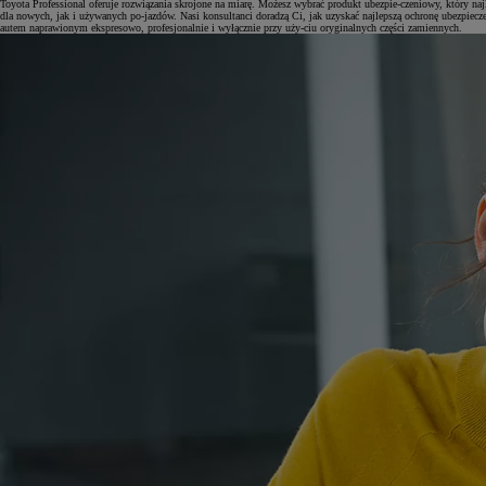
Toyota Professional oferuje rozwiązania skrojone na miarę. Możesz wybrać produkt ubezpie-czeniowy, który n
dla nowych, jak i używanych po-jazdów. Nasi konsultanci doradzą Ci, jak uzyskać najlepszą ochronę ubezpiecze
autem naprawionym ekspresowo, profesjonalnie i wyłącznie przy uży-ciu oryginalnych części zamiennych.