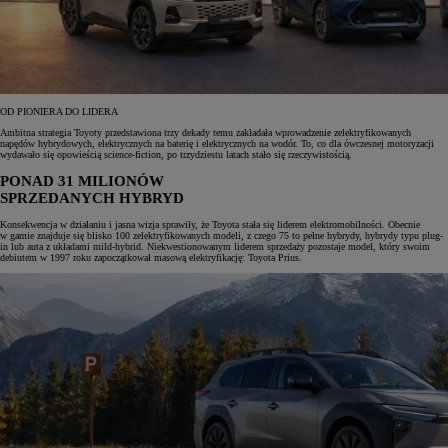
OD PIONIERA DO LIDERA
Ambitna strategia Toyoty przedstawiona trzy dekady temu zakładała wprowadzenie zelektryfikowanych
napędów hybrydowych, elektrycznych na baterię i elektrycznych na wodór. To, co dla ówczesnej motoryzacji
wydawało się opowieścią science-fiction, po trzydziestu latach stało się rzeczywistością.
PONAD
31 MILIONÓW
SPRZEDANYCH HYBRYD
Konsekwencja w działaniu i jasna wizja sprawiły, że Toyota stała się liderem elektromobilności. Obecnie
w gamie znajduje się blisko 100 zelektryfikowanych modeli, z czego 75 to pełne hybrydy, hybrydy typu plug-
in lub auta z układami mild-hybrid. Niekwestionowanym liderem sprzedaży pozostaje model, który swoim
debiutem w 1997 roku zapoczątkował masową elektryfikację: Toyota Prius.