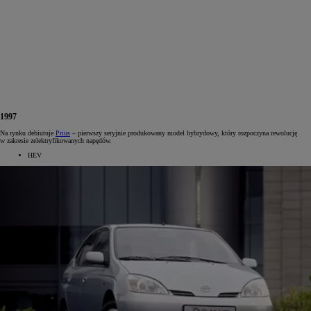
1997
Na rynku debiutuje
Prius
– pierwszy seryjnie produkowany model hybrydowy, który rozpoczyna rewolucję
w zakresie zelektryfikowanych napędów.
HEV