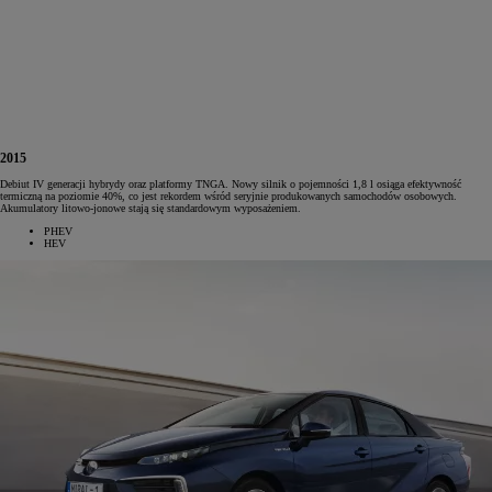
2015
Debiut IV generacji hybrydy oraz platformy TNGA. Nowy silnik o pojemności 1,8 l osiąga efektywność
termiczną na poziomie 40%, co jest rekordem wśród seryjnie produkowanych samochodów osobowych.
Akumulatory litowo-jonowe stają się standardowym wyposażeniem.
PHEV
HEV