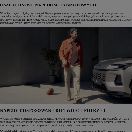
OSZCZĘDNOŚĆ NAPĘDÓW HYBRYDOWYCH
W ruchu miejskim hybrydowy napęd Toyoty pozwala obniżyć zużycie paliwa nawet o 40% w porównaniu
z napędem tradycyjnym. Silnik elektryczny wspomaga napęd przy niskich prędkościach, tam, gdzie silnik
spalinowy pracuje najmniej efektywnie. Regeneracja energii podczas hamowania dodatkowo doładowuje baterię
zapewniając zasięg, który sprawdza się podczas codziennych podróży.
NAPĘDY DOSTOSOWANE DO TWOICH POTRZEB
Wybierając jeden z czterech dostępnych zelektryfikowanych napędów Toyoty, możesz mieć pewność, że Twoje
auto sprawdzi się doskonale podczas codziennej eksploatacji. Nie eksperymentujemy na naszych Klientach.
Zamiast tego oferujemy im rozwiązania, które działają i będą działać przez lata.
W każdej zelektryfikowanej Toyocie silnik elektryczny pełni funkcję napędową, a nie tylko wspomagającą,