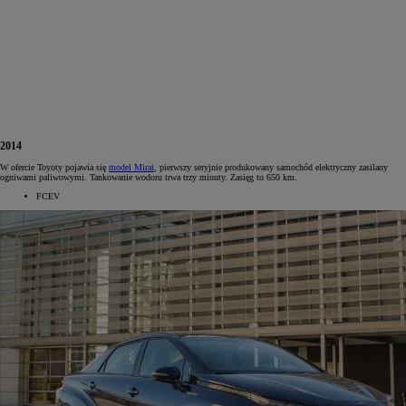
2014
W ofercie Toyoty pojawia się
model Mirai
, pierwszy seryjnie produkowany samochód elektryczny zasilany
ogniwami paliwowymi. Tankowanie wodoru trwa trzy minuty. Zasięg to 650 km.
FCEV