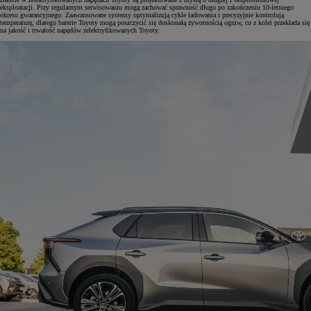
eksploatacji. Przy regularnym serwisowaniu mogą zachować sprawność długo po zakończeniu 10-letniego
okresu gwarancyjnego. Zaawansowane systemy optymalizują cykle ładowania i precyzyjnie kontrolują
temperaturę, dlatego baterie Toyoty mogą poszczycić się doskonałą żywotnością ogniw, co z kolei przekłada się
na jakość i trwałość napędów zelektryfikowanych Toyoty.