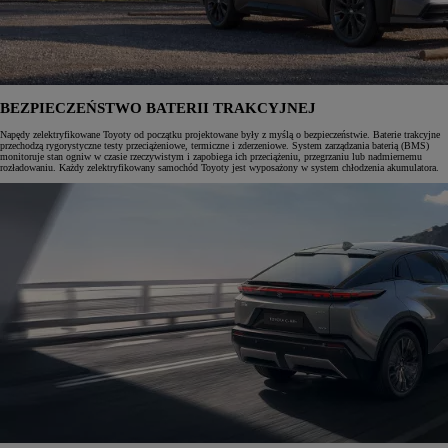
BEZPIECZEŃSTWO BATERII TRAKCYJNEJ
Napędy zelektryfikowane Toyoty od początku projektowane były z myślą o bezpieczeństwie. Baterie trakcyjne
przechodzą rygorystyczne testy przeciążeniowe, termiczne i zderzeniowe. System zarządzania baterią (BMS)
monitoruje stan ogniw w czasie rzeczywistym i zapobiega ich przeciążeniu, przegrzaniu lub nadmiernemu
rozładowaniu. Każdy zelektryfikowany samochód Toyoty jest wyposażony w system chłodzenia akumulatora.