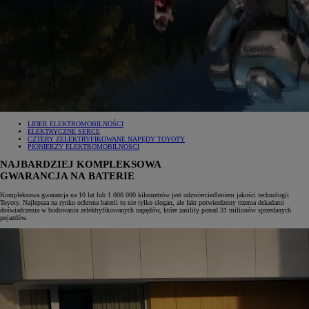
LIDER ELEKTROMOBILNOŚCI
ELEKTRYCZNE SERCE
CZTERY ZELEKTRYFIKOWANE NAPĘDY TOYOTY
PIONIERZY ELEKTROMOBILNOŚCI
NAJBARDZIEJ KOMPLEKSOWA
GWARANCJA NA BATERIE
Kompleksowa gwarancja na 10 lat lub 1 000 000 kilometrów jest odzwierciedleniem jakości technologii
Toyoty. Najlepsza na rynku ochrona baterii to nie tylko slogan, ale fakt potwierdzony trzema dekadami
doświadczenia w budowaniu zelektryfikowanych napędów, które zasiliły ponad 31 milionów sprzedanych
pojazdów.