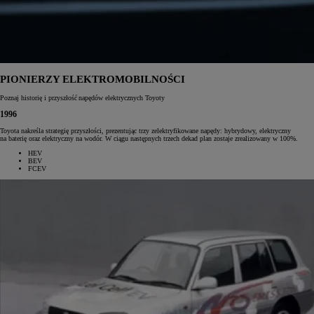
PIONIERZY ELEKTROMOBILNOŚCI
Poznaj historię i przyszłość napędów elektrycznych Toyoty
1996
Toyota nakreśla strategię przyszłości, prezentując trzy zelektryfikowane napędy: hybrydowy, elektryczny
na baterię oraz elektryczny na wodór. W ciągu następnych trzech dekad plan zostaje zrealizowany w 100%.
HEV
BEV
FCEV