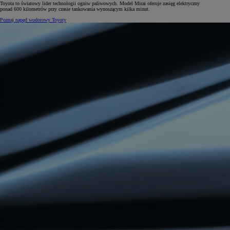
Toyota to światowy lider technologii ogniw paliwowych. Model Mirai oferuje zasięg elektryczny
ponad 600 kilometrów przy czasie tankowania wynoszącym kilka minut.
Poznaj napęd wodorowy Toyoty