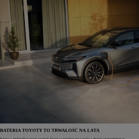
BATERIA TOYOTY TO TRWAŁOŚĆ NA LATA
Baterie w zelektryfikowanych napędach Toyoty są projektowane z myślą o długiej i bezproblemowej