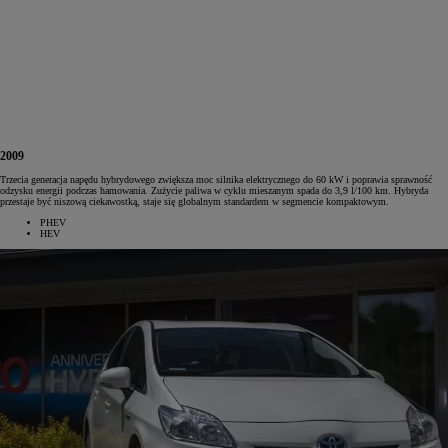
2009
Trzecia generacja napędu hybrydowego zwiększa moc silnika elektrycznego do 60 kW i poprawia sprawność
odzysku energii podczas hamowania. Zużycie paliwa w cyklu mieszanym spada do 3,9 l/100 km. Hybryda
przestaje być niszową ciekawostką, staje się globalnym standardem w segmencie kompaktowym.
PHEV
HEV