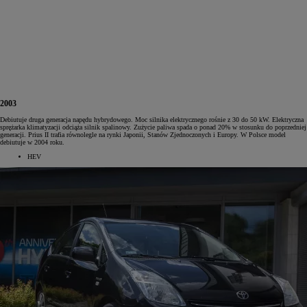
2003
Debiutuje druga generacja napędu hybrydowego. Moc silnika elektrycznego rośnie z 30 do 50 kW. Elektryczna
sprężarka klimatyzacji odciąża silnik spalinowy. Zużycie paliwa spada o ponad 20% w stosunku do poprzedniej
generacji. Prius II trafia równolegle na rynki Japonii, Stanów Zjednoczonych i Europy. W Polsce model
debiutuje w 2004 roku.
HEV