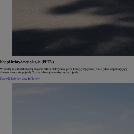
Napęd hybrydowy plug-in (PHEV)
W każdej zelektryfikowanej Toyocie silnik elektryczny pełni funkcję napędową, a nie tylko wspomagającą,
dlatego wszystkie pojazdy Toyoty oferują bezemisyjny tryb jazdy.
Sprawdź hybrydy plug-in Toyoty