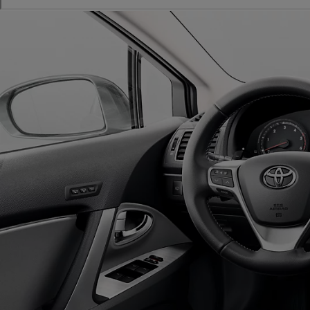
Od
81 900 zł
Yaris Cross
HYBRID