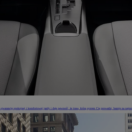
a gwarancję spokojnej i komfortowej jazdy i daje pewność, że trasa, którą system Cię prowadzi, bazuje na naj