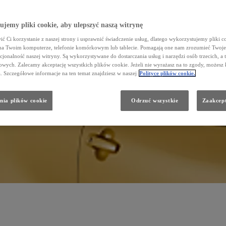
uj w bok.
jemy pliki cookie, aby ulepszyć naszą witrynę
nie, wrócisz do standardowego rozmiaru obrazka.
e, pod formularzem. Przycisk „Eksportuj” zapisze tabelę w postaci pliku PDF.
ć Ci korzystanie z naszej strony i usprawnić świadczenie usług, dlatego wykorzystujemy pliki co
na Twoim komputerze, telefonie komórkowym lub tablecie. Pomagają one nam zrozumieć Twoje 
cjonalność naszej witryny. Są wykorzystywane do dostarczania usług i narzędzi osób trzecich, a 
wych. Zalecamy akceptację wszystkich plików cookie. Jeżeli nie wyrażasz na to zgody, możesz 
a. Szczegółowe informacje na ten temat znajdziesz w naszej
Polityce plików cookie.
nia plików cookie
Odrzuć wszystkie
Zaakcept