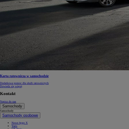
Karta ratownicza w samochodzie
Dodatkowa pomoc dla służb ratowniczych
Dowiedz się więcej
Kontakt
Napisz do nas
Samochody
Samochody
Samochody osobowe
Nowe Aygo X
Yaris