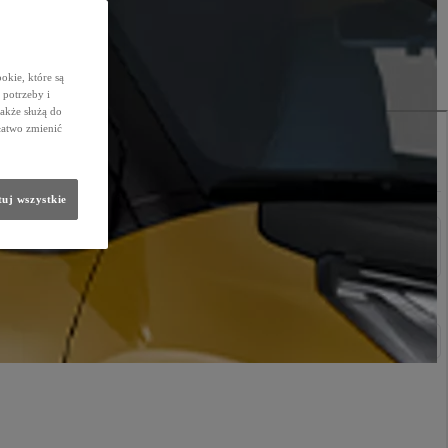
okie, które są
potrzeby i
także służą do
łatwo zmienić
uj wszystkie