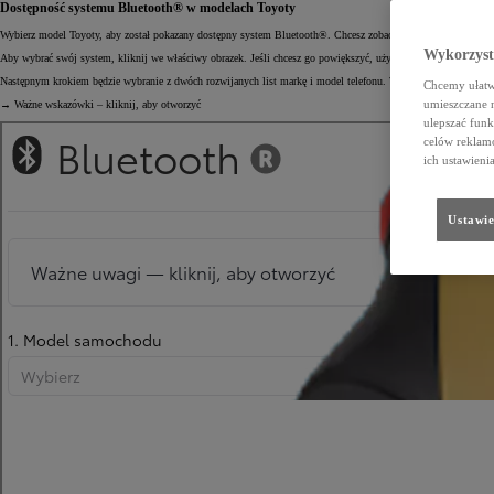
Dostępność systemu Bluetooth® w modelach Toyoty
Wybierz model Toyoty, aby został pokazany dostępny system Bluetooth®. Chcesz zobaczyć pełną listę? Scroll
Wykorzystu
Aby wybrać swój system, kliknij we właściwy obrazek. Jeśli chcesz go powiększyć, użyj lupy. Klikając ponow
Następnym krokiem będzie wybranie z dwóch rozwijanych list markę i model telefonu. Wynik pojawi się na dol
Chcemy ułatwi
umieszczane 
→ Ważne wskazówki – kliknij, aby otworzyć
ulepszać funk
celów reklamo
ich ustawieni
Ustawie