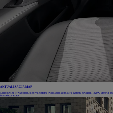
AKTUALIZACJA MAP
Gdziekolwiek się wybierasz, niezwykle istotną kwestią jest aktualizacja systemu nawigacji Toyoty. Stanowi on
Dowiedz się więcej