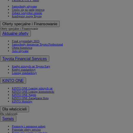
PROACE CITY Verso
Samochody używane
Umów się na jazdę testową
Zobacz wszystkie cenniki
Konfiguruj swoją Toyotę
Oferty specjalne i Finansowanie
Oferty specjalne i Finansowanie
Aktualne oferty
Finał wyprzedaży 2025
Samochody dostawcze Toyota Professional
Oferta biznesowa
Auta używane
Toyota Financial Services
Kredyt niższych rat Toyota Easy
Kredyt standardowy
Leasing standardowy
KINTO ONE
KINTO ONE Leasing niższych rat
KINTO ONE Leasing konsumencki
KINTO ONE Najem
KINTO ONE Zarządzanie flotą
KINTO Mobility
Dla właścicieli
Dla właścicieli
Serwis
Promocje i sezonowe usługi
Pozostałe oferty serwisu
Rezerwacja wizyty w serwisie