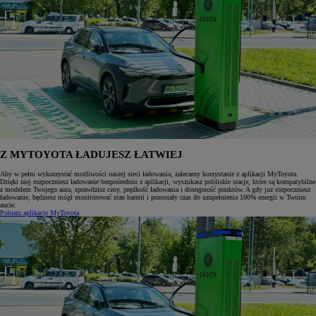
Z MYTOYOTA ŁADUJESZ ŁATWIEJ
Aby w pełni wykorzystać możliwości naszej sieci ładowania, zalecamy korzystanie z aplikacji MyToyota.
Dzięki niej rozpoczniesz ładowanie bezpośrednio z aplikacji, wyszukasz pobliskie stacje, które są kompatybilne
z modelem Twojego auta, sprawdzisz ceny, prędkość ładowania i dostępność punktów. A gdy już rozpoczniesz
ładowanie, będziesz mógł monitorować stan baterii i pozostały czas do uzupełnienia 100% energii w Twoim
aucie.
Pobierz aplikacje MyToyota