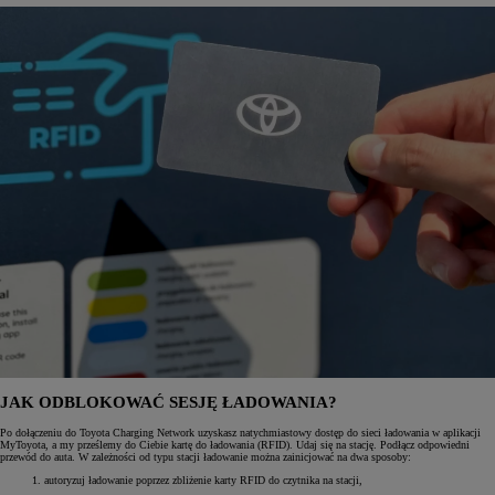
JAK ODBLOKOWAĆ SESJĘ ŁADOWANIA?
Po dołączeniu do Toyota Charging Network uzyskasz natychmiastowy dostęp do sieci ładowania w aplikacji
MyToyota, a my prześlemy do Ciebie kartę do ładowania (RFID). Udaj się na stację. Podłącz odpowiedni
przewód do auta. W zależności od typu stacji ładowanie można zainicjować na dwa sposoby:
autoryzuj ładowanie poprzez zbliżenie karty RFID do czytnika na stacji,