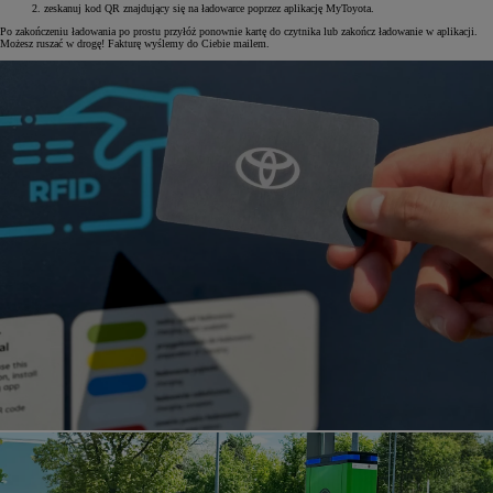
zeskanuj kod QR znajdujący się na ładowarce poprzez aplikację MyToyota.
Po zakończeniu ładowania po prostu przyłóż ponownie kartę do czytnika lub zakończ ładowanie w aplikacji.
Możesz ruszać w drogę! Fakturę wyślemy do Ciebie mailem.