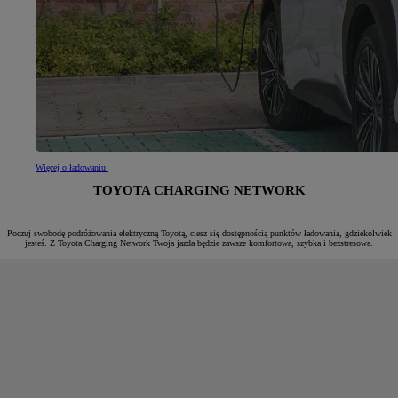
Więcej o ładowaniu
TOYOTA CHARGING NETWORK
Poczuj swobodę podróżowania elektryczną Toyotą, ciesz się dostępnością punktów ładowania, gdziekolwiek
jesteś. Z Toyota Charging Network Twoja jazda będzie zawsze komfortowa, szybka i bezstresowa.