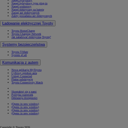
Napęd hybrydowy
Napęd hybrydowy typu plug-in
Napęd wodorowy
Napęd elektryczny na baterię
Zasięg aut elektrycznych
Zalety posiadania aut elektrycznych
Ładowanie elektrycznej Toyoty
Toyota HomeCharge
Toyota Charging Network
Jak naładować elektryczną Toyotę?
Systemy bezpieczeństwa
Toyota T-Mate
System eCall
Komunikacja z autem
Nowa aplikacja MyToyota
Cyfrowy opiekun auta
Usługi Connected
Płatne subskrypcje
Toyota Connectivity Match
Skontaktuj się z nami
Polityka ciasteczek
Deklaracja dostępności
(Opens in new window)
(Opens in new window)
(Opens in new window)
(Opens in new window)
Copyright © Toyota 2026