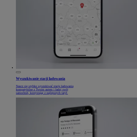
Wyszukiwanie stacji ładowania
Naucz się szybko wyszukiwać stacje ładowania
kompatybilne z Twoim autem i ładuj swój
samochód, korzystając z najlepszych taryf.