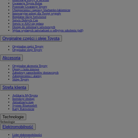
Gwarancja Toyota Relax
Pozostałe Gwarancje Toyoty
Ubezpieczenia i naprawy blacharsko-lakiernicze
Innowacyjne usługi dla Twojej wygody
Bezpłatne Akcje Serwisowe
Serwis Dobrych Cen
Serwis w ASO się opłaca
Dostęp do informacji serwisowych
Wykaz wydanych zaświadczeń o odbytym szkoleniu (pdf)
Oryginalne części i oleje Toyota
Oryginalne części Toyoty
Oryginalne oleje Toyoty
Akcesoria
Oryginalne akcesoria Toyoty
Opony i koła zimowe
Zabudowy samochodów dostawczych
Zabezpieczenia i alarmy
Sklep Toyoty
Strefa klienta
Aplikacja MyToyota
Instrukcje obsługi
Aktualizacja map
System Bluetooth®
Karty Ratownicze
Technologie
Technologie
Elektromobilność
Lider elektromobilności