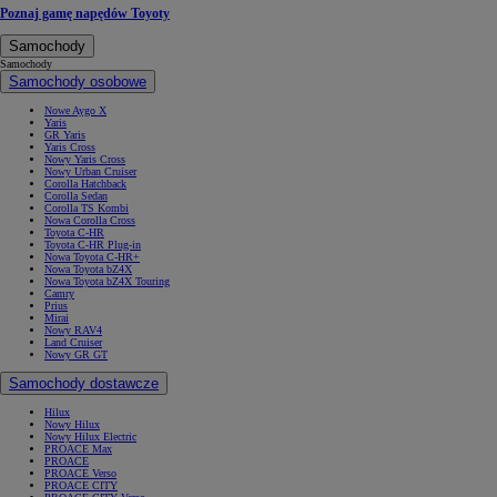
Poznaj gamę napędów Toyoty
Samochody
Samochody
Samochody osobowe
Nowe Aygo X
Yaris
GR Yaris
Yaris Cross
Nowy Yaris Cross
Nowy Urban Cruiser
Corolla Hatchback
Corolla Sedan
Corolla TS Kombi
Nowa Corolla Cross
Toyota C-HR
Toyota C-HR Plug-in
Nowa Toyota C-HR+
Nowa Toyota bZ4X
Nowa Toyota bZ4X Touring
Camry
Prius
Mirai
Nowy RAV4
Land Cruiser
Nowy GR GT
Samochody dostawcze
Hilux
Nowy Hilux
Nowy Hilux Electric
PROACE Max
PROACE
PROACE Verso
PROACE CITY