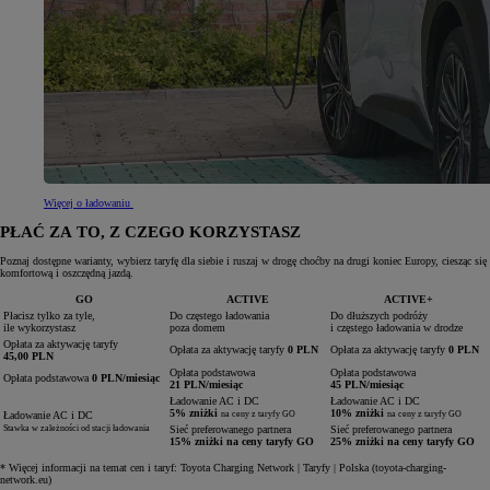
Więcej o ładowaniu
PŁAĆ ZA TO, Z CZEGO KORZYSTASZ
Poznaj dostępne warianty, wybierz taryfę dla siebie i ruszaj w drogę choćby na drugi koniec Europy, ciesząc się
komfortową i oszczędną jazdą.
GO
ACTIVE
ACTIVE+
Płacisz tylko za tyle,
Do częstego ładowania
Do dłuższych podróży
ile wykorzystasz
poza domem
i częstego ładowania w drodze
Opłata za aktywację taryfy
Opłata za aktywację taryfy
0 PLN
Opłata za aktywację taryfy
0 PLN
45,00 PLN
Opłata podstawowa
Opłata podstawowa
Opłata podstawowa
0 PLN/miesiąc
21 PLN/miesiąc
45 PLN/miesiąc
Ładowanie AC i DC
Ładowanie AC i DC
5% zniżki
10% zniżki
Ładowanie AC i DC
na ceny z taryfy GO
na ceny z taryfy GO
Stawka w zależności od stacji ładowania
Sieć preferowanego partnera
Sieć preferowanego partnera
15% zniżki na ceny taryfy GO
25% zniżki na ceny taryfy GO
* Więcej informacji na temat cen i taryf: Toyota Charging Network | Taryfy | Polska (toyota-charging-
network.eu)