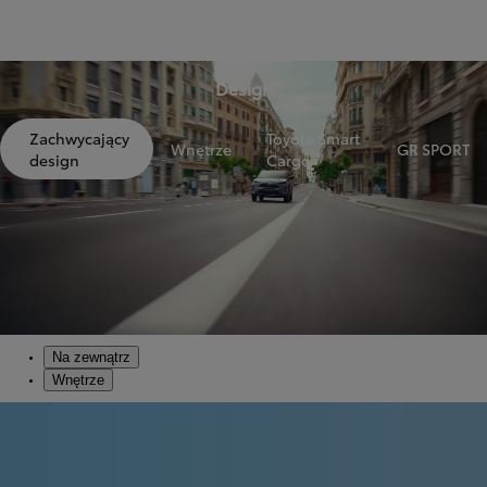
Design
Zachwycający
Toyota Smart
Wnętrze
GR SPORT
design
Cargo
Na zewnątrz
Wnętrze