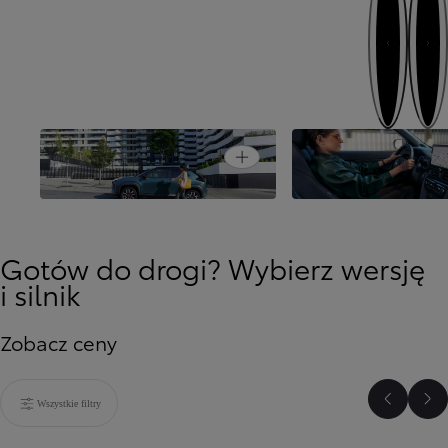
Następny
Poprzedni
Usiądź wygodnie, z
Open card
Stworzony nie tylko do miasta
więcej
Gotów do drogi? Wybierz wersję
i silnik
Zobacz ceny
Wszystkie filtry
Poprzed
Na