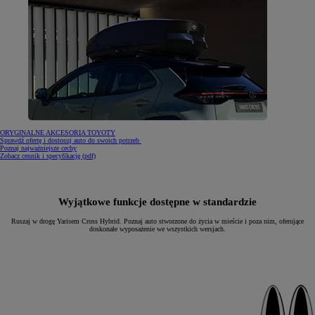
ORYGINALNE AKCESORIA TOYOTY
Sprawdź ofertę i dostosuj auto do swoich potrzeb
Poznaj najważniejsze cechy
(Opens in new window)
Zobacz cennik i specyfikację (pdf)
Wyjątkowe funkcje dostępne w standardzie
Ruszaj w drogę Yarisem Cross Hybrid. Poznaj auto stworzone do życia w mieście i poza nim, oferujące
doskonałe wyposażenie we wszystkich wersjach.