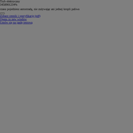
Tryb elektryczny
3
4
5
8
9
0
1
2
3
4
%
dystansu pokonasz, korzystając z napędu elektrycznego
Zobacz cennik i specyfikację (pdf)
Opens in new window
Umów się na jazdę testową