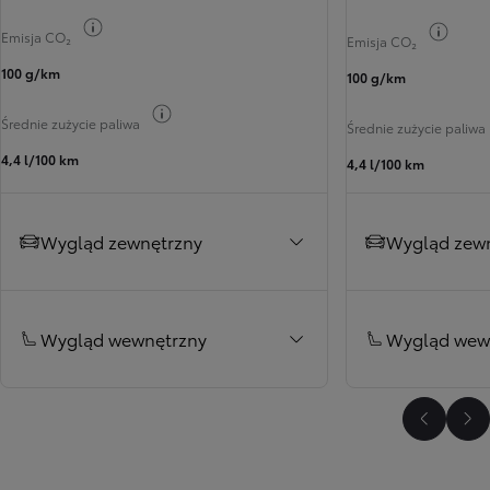
Przełącz informacje o paliwie
Przełą
Emisja CO₂
Emisja CO₂
100 g/km
100 g/km
Przełącz informacje o paliwie
Średnie zużycie paliwa
Średnie zużycie paliwa
4,4 l/100 km
4,4 l/100 km
Wygląd zewnętrzny
Wygląd zew
Wygląd wewnętrzny
Wygląd wew
Poprzed
Na