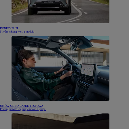
KONFIGURUJ
Stwórz własną wersję modelu
UMÓW SIĘ NA JAZDĘ TESTOWĄ
Poczuj prawdziwą przyjemność z jazdy