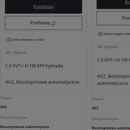
Ko
Konfiguruj
Yaris Cross Active
Por
Porównaj
Zobacz dostępne silnik
Zobacz informacje o silniku
Hybrid
Hybrid
1,5 VVT-i H 11
1,5 VVT-i H 116 KM hybryda
4X2, Bezstopn
4X2, Bezstopniowa automatyczna
automatyczna
Napęd
Napęd
4X2
4X2
Skrzynia biegów
Skrzynia biegów
Bezstopniowa automatyczna
Bezstopniowa automa