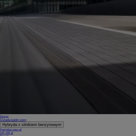
Design
Gwiazda każdej sceny
Hybryda z silnikiem benzynowym
Specjalna cena od
105 300 zł