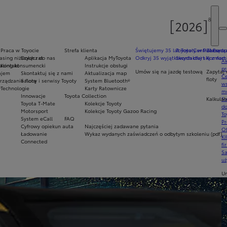
Praca w Toyocie
Strefa klienta
Świętujemy 35 lat Toyoty w Polsce
Toyota Central Europ
Zarządza
sing niższych rat
Dołącz do nas
Aplikacja MyToyota
Odkryj 35 wyjątkowych ofert
Skontaktuj się z nam
Komfort 
Ak
asing konsumencki
Kontakt
Instrukcje obsługi
pr
Umów się na jazdę testową
Zapytaj 
ajem
Skontaktuj się z nami
Aktualizacja map
Ce
floty
ządzanie flotą
Salony i serwisy Toyoty
System Bluetooth®
ws
y
Technologie
Karty Ratownicze
mo
Innowacje
Toyota Collection
Kalkulat
S
Toyota T-Mate
Kolekcje Toyoty
do
Motorsport
Kolekcje Toyoty Gazoo Racing
To
System eCall
FAQ
Pr
Cyfrowy opiekun auta
Najczęściej zadawane pytania
Of
Ładowanie
Wykaz wydanych zaświadczeń o odbytym szkoleniu (pdf)
KI
Connected
fi
S
u
U
si
ja
te