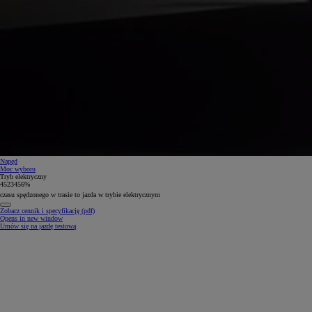
Napęd
Moc wyboru
Tryb elektryczny
4
5
2
3
4
5
6
%
czasu spędzonego w trasie to jazda w trybie elektrycznym
Zobacz cennik i specyfikację (pdf)
Opens in new window
Umów się na jazdę testową