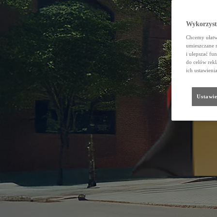
Wykorzystu
Chcemy ułatwi
umieszczane 
i ulepszać fu
do celów rekl
ich ustawieni
Ustawie