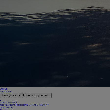
Design
Miejski styl
Hybryda z silnikiem benzynowym
Cena w promocji
Miejski Kredyt Jednoratowy II (RRSO 4,45%)**
od 44 950 zł