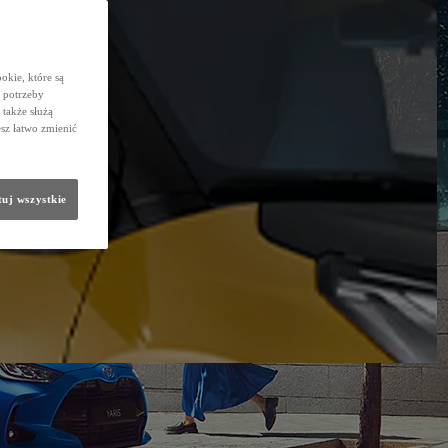
okie, które są
 potrzeby
 także służą
sz łatwo zmienić
uj wszystkie