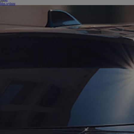
Napęd
Moc wyboru
Od
81 900 zł
Yaris Cross
HYBRID