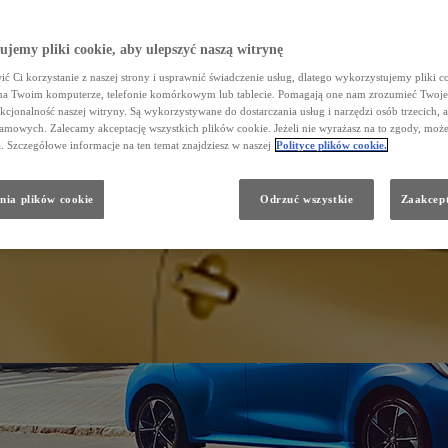
jemy pliki cookie, aby ulepszyć naszą witrynę
ć Ci korzystanie z naszej strony i usprawnić świadczenie usług, dlatego wykorzystujemy pliki co
na Twoim komputerze, telefonie komórkowym lub tablecie. Pomagają one nam zrozumieć Twoje
nkcjonalność naszej witryny. Są wykorzystywane do dostarczania usług i narzędzi osób trzecich, a
amowych. Zalecamy akceptację wszystkich plików cookie. Jeżeli nie wyrażasz na to zgody, może
a. Szczegółowe informacje na ten temat znajdziesz w naszej
Polityce plików cookie.
nia plików cookie
Odrzuć wszystkie
Zaakcept