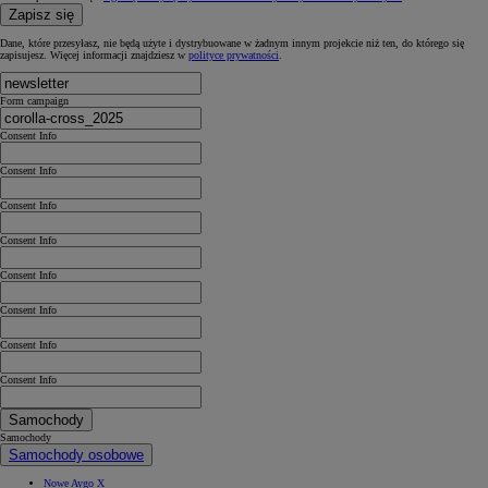
Zapisz się
Dane, które przesyłasz, nie będą użyte i dystrybuowane w żadnym innym projekcie niż ten, do którego się
zapisujesz. Więcej informacji znajdziesz w
polityce prywatności
.
Form campaign
Consent Info
Consent Info
Consent Info
Consent Info
Consent Info
Consent Info
Consent Info
Consent Info
Samochody
Samochody
Samochody osobowe
Nowe Aygo X