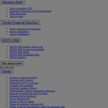
Aktualne oferty
Finał wyprzedaży 2025
Samochody dostawcze Toyota Professional
Oferta biznesowa
Auta używane
Toyota Financial Services
Kredyt niższych rat Toyota Easy
Kredyt standardowy
Leasing standardowy
KINTO ONE
KINTO ONE Leasing niższych rat
KINTO ONE Leasing konsumencki
KINTO ONE Najem
KINTO ONE Zarządzanie flotą
KINTO Mobility
Dla właścicieli
Dla właścicieli
Serwis
Promocje i sezonowe usługi
Pozostałe oferty serwisu
Rezerwacja wizyty w serwisie
Gwarancja Toyota Relax
Pozostałe Gwarancje Toyoty
Ubezpieczenia i naprawy blacharsko-lakiernicze
Innowacyjne usługi dla Twojej wygody
Bezpłatne Akcje Serwisowe
Serwis Dobrych Cen
Serwis w ASO się opłaca
Dostęp do informacji serwisowych
Wykaz wydanych zaświadczeń o odbytym szkoleniu (pdf)