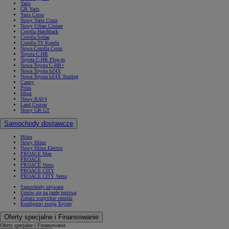
Yaris
GR Yaris
Yaris Cross
Nowy Yaris Cross
Nowy Urban Cruiser
Corolla Hatchback
Corolla Sedan
Corolla TS Kombi
Nowa Corolla Cross
Toyota C-HR
Toyota C-HR Plug-in
Nowa Toyota C-HR+
Nowa Toyota bZ4X
Nowa Toyota bZ4X Touring
Camry
Prius
Mirai
Nowy RAV4
Land Cruiser
Nowy GR GT
Samochody dostawcze
Hilux
Nowy Hilux
Nowy Hilux Electric
PROACE Max
PROACE
PROACE Verso
PROACE CITY
PROACE CITY Verso
Samochody używane
Umów się na jazdę testową
Zobacz wszystkie cenniki
Konfiguruj swoją Toyotę
Oferty specjalne i Finansowanie
Oferty specjalne i Finansowanie