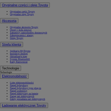
Oryginalne części i oleje Toyota
Oryginalne części Toyoty
Oryginalne oleje Toyoty
Akcesoria
Oryginalne akcesoria Toyoty
Opony i koła zimowe
Zabudowy samochodów dostawczych
Zabezpieczenia i alarmy
Sklep Toyoty
Strefa klienta
Aplikacja MyToyota
Instrukcje obsługi
Aktualizacja map
System Bluetooth®
Karty Ratownicze
Technologie
Technologie
Elektromobilność
Lider elektromobilności
Napęd hybrydowy
Napęd hybrydowy typu plug-in
Napęd wodorowy
Napęd elektryczny na baterię
Zasięg aut elektrycznych
Zalety posiadania aut elektrycznych
Ładowanie elektrycznej Toyoty