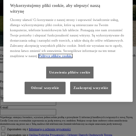
Wykorzystujemy pliki cookie, aby ulepszyć naszą
witrynę
Chcemy ułatwić Ci korzystanie z naszej strony i usprawnić świadczenie usług,
dlatego wykorzystujemy pliki cookie, które są umieszczane na Twoim
komputerze, telefonie komórkowym lub tablecie. Pomagają one nam zrozumieć
Twoje potrzeby i ulepszać funkcjonalność naszej witryny. Są wykorzystywane do
dostarczania usług i narzędzi osób trzecich, a także służą do celów reklamowych.
Zalecamy akceptację wszystkich plików cookie. Jeżeli nie wyrażasz na to zgody,
możesz łatwo zmienić ich ustawienia. Szczegółowe informacje na ten temat
Zapisz się do newslettera, aby otrzymać dostęp do ekskluzywnych treści, w tym zapowiedzi i ofert dotyczących
znajdziesz w naszej
Polityce plików cookie.
nowej Toyoty Corolli Cross. Dołącz do wspólnej, ekscytującej podróży w przyszłość i nie przegap żadnej
nowości!
Rozpocznij ekscytującą podróż. Zapisz się do newslettera Toyoty już dziś.
Ustawienia plików cookie
Powiedz nam coś o sobie
Odrzuć wszystkie
Zaakceptuj wszystkie
Imię
Nazwisko
E-mail
Wypełniając niniejszy formularz, wyrażasz jednocześnie prośbę o przesyłanie Ci informacji handlowych związanych z nową Toyotą
Corolla Cross oraz ewentualnie zaproszenia na jazdę testową ww. modelem. Podajesz swoje dane osobowe celem umożliwienia
skontaktowania się przez nas z Tobą mailowo lub telefonicznie (kontakt telefoniczny na etapie umawiania jazdy testowej).
Zapoznałem się z
Informacją o ochronie prywatności
Zapoznałem się z
Ogólną Polityką Prywatności i Ochrony Danych Osobowych Toyota