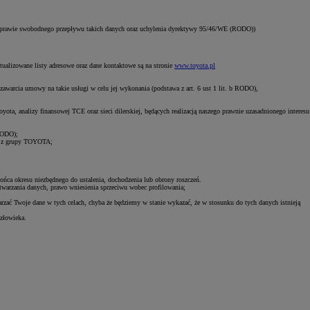
 sprawie swobodnego przepływu takich danych oraz uchylenia dyrektywy 95/46/WE (RODO))
tualizowane listy adresowe oraz dane kontaktowe są na stronie
www.toyota.pl
zawarcia umowy na takie usługi w celu jej wykonania (podstawa z art. 6 ust 1 lit. b RODO),
ota, analizy finansowej TCE oraz sieci dilerskiej, będących realizacją naszego prawnie uzasadnionego interesu
 RODO);
łki z grupy TOYOTA;
końca okresu niezbędnego do ustalenia, dochodzenia lub obrony roszczeń.
etwarzania danych, prawo wniesienia sprzeciwu wobec profilowania;
rzać Twoje dane w tych celach, chyba że będziemy w stanie wykazać, że w stosunku do tych danych istnieją
złowieka.