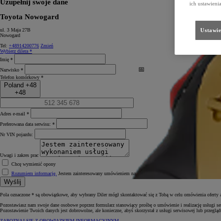
Uzupełnij swoje dane
ich ustawieni
Toyota Nowogard
Ustawie
ul. 3 Maja 27B
Nowogard
Tel:
+48914200776
Zmień
Wybierz dilera *
Imię *
Nazwisko *
Telefon komórkowy *
Poland +48
+48
Adres e-mail *
Preferowana data serwisu: *
Nr VIN pojazdu:
Uwagi i zakres prac
Chcę wymienić opony
Rozumiem informację.
Jestem zainteresowany umówieniem na serwis lub przegląd. *
Wyślij
Pola oznaczone * są obowiązkowe, aby wybrany Diler mógł skontaktować się z Tobą w celu omówienia oferty a
Pozostawiasz nam swoje dane osobowe poprzez formularz stanowiący prośbę o umówienie i realizację usługi se
Pozostawienie Twoich danych jest dobrowolne, ale konieczne, abyś skorzystał z usługi serwisowej lub przegl
ZAPOZNAJ SIĘ Z OBOWIĄZKIEM INFORMACYJNYM