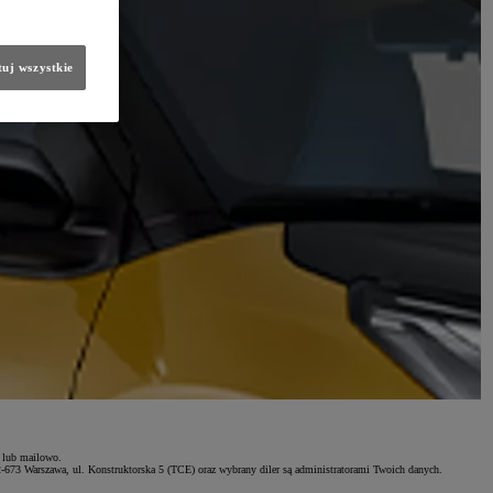
uj wszystkie
e lub mailowo.
2-673 Warszawa, ul. Konstruktorska 5 (TCE) oraz wybrany diler są administratorami Twoich danych.