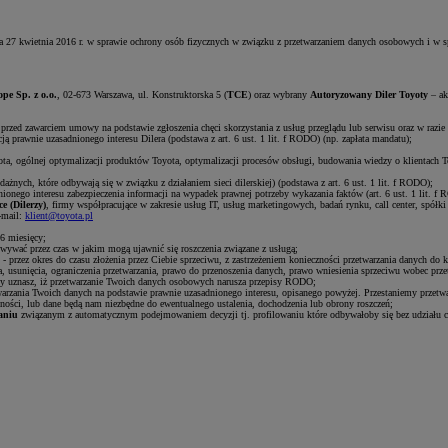
a 27 kwietnia 2016 r. w sprawie ochrony osób fizycznych w związku z przetwarzaniem danych osobowych i w
pe Sp. z o.o.
, 02-673 Warszawa, ul. Konstruktorska 5 (
TCE
) oraz wybrany
Autoryzowany Diler Toyoty
– ak
przed zawarciem umowy na podstawie zgłoszenia chęci skorzystania z usług przeglądu lub serwisu oraz w razie 
ą prawnie uzasadnionego interesu Dilera (podstawa z art. 6 ust. 1 lit. f RODO) (np. zapłata mandatu);
ota, ogólnej optymalizacji produktów Toyota, optymalizacji procesów obsługi, budowania wiedzy o klientach Toy
nych, które odbywają się w związku z działaniem sieci dilerskiej) (podstawa z art. 6 ust. 1 lit. f RODO);
ionego interesu zabezpieczenia informacji na wypadek prawnej potrzeby wykazania faktów (art. 6 ust. 1 lit. f
e (Dilerzy)
, firmy współpracujące w zakresie usług IT, usług marketingowych, badań rynku, call center, spó
-mail:
klient@toyota.pl
6 miesięcy;
wywać przez czas w jakim mogą ujawnić się roszczenia związane z usługą;
 - przez okres do czasu złożenia przez Ciebie sprzeciwu, z zastrzeżeniem konieczności przetwarzania danych do 
, usunięcia, ograniczenia przetwarzania, prawo do przenoszenia danych, prawo wniesienia sprzeciwu wobec prz
 uznasz, iż przetwarzanie Twoich danych osobowych narusza przepisy RODO;
warzania Twoich danych na podstawie prawnie uzasadnionego interesu, opisanego powyżej. Przestaniemy przetwa
ności, lub dane będą nam niezbędne do ewentualnego ustalenia, dochodzenia lub obrony roszczeń;
aniu
związanym z automatycznym podejmowaniem decyzji tj. profilowaniu które odbywałoby się bez udziału c