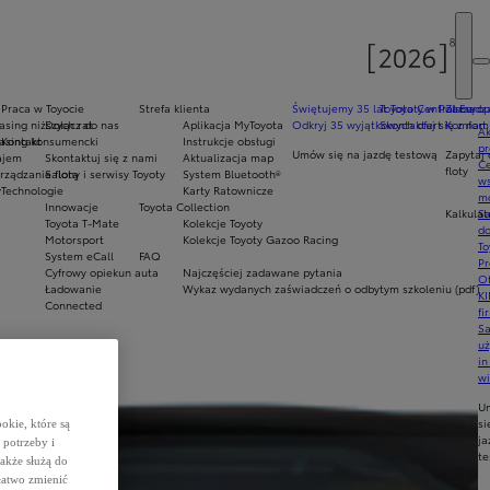
Praca w Toyocie
Strefa klienta
Świętujemy 35 lat Toyoty w Polsce
Toyota Central Europ
Zarządza
sing niższych rat
Dołącz do nas
Aplikacja MyToyota
Odkryj 35 wyjątkowych ofert
Skontaktuj się z nam
Komfort 
Ak
asing konsumencki
Kontakt
Instrukcje obsługi
pr
Umów się na jazdę testową
Zapytaj 
ajem
Skontaktuj się z nami
Aktualizacja map
Ce
floty
ządzanie flotą
Salony i serwisy Toyoty
System Bluetooth®
ws
y
Technologie
Karty Ratownicze
mo
Innowacje
Toyota Collection
Kalkulat
S
Toyota T-Mate
Kolekcje Toyoty
do
Motorsport
Kolekcje Toyoty Gazoo Racing
To
System eCall
FAQ
Pr
Cyfrowy opiekun auta
Najczęściej zadawane pytania
Of
Ładowanie
Wykaz wydanych zaświadczeń o odbytym szkoleniu (pdf)
KI
Connected
fi
S
u
in
w
U
si
okie, które są
ja
potrzeby i
te
także służą do
łatwo zmienić