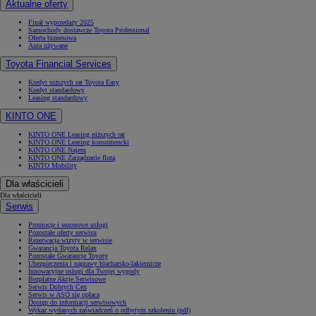
Aktualne oferty
Finał wyprzedaży 2025
Samochody dostawcze Toyota Professional
Oferta biznesowa
Auta używane
Toyota Financial Services
Kredyt niższych rat Toyota Easy
Kredyt standardowy
Leasing standardowy
KINTO ONE
KINTO ONE Leasing niższych rat
KINTO ONE Leasing konsumencki
KINTO ONE Najem
KINTO ONE Zarządzanie flotą
KINTO Mobility
Dla właścicieli
Dla właścicieli
Serwis
Promocje i sezonowe usługi
Pozostałe oferty serwisu
Rezerwacja wizyty w serwisie
Gwarancja Toyota Relax
Pozostałe Gwarancje Toyoty
Ubezpieczenia i naprawy blacharsko-lakiernicze
Innowacyjne usługi dla Twojej wygody
Bezpłatne Akcje Serwisowe
Serwis Dobrych Cen
Serwis w ASO się opłaca
Dostęp do informacji serwisowych
Wykaz wydanych zaświadczeń o odbytym szkoleniu (pdf)