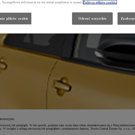
a. Szczegółowe informacje na ten temat znajdziesz w naszej
Polityce plików cookie.
nia plików cookie
Odrzuć wszystkie
Zaakcept
kcesoryjnej.
rwisowej lub przeglądu. W ten sposób, podajesz nam swoje dane celem skontaktowania się z Tobą telefoniczni
ądu. W związku z usługą serwisową lub przeglądem i przekazanymi danymi, Toyota Central Europe Sp. z o.o., 0