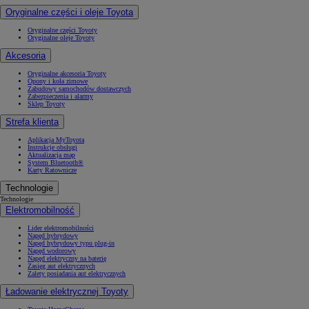
Oryginalne części i oleje Toyota
Oryginalne części Toyoty
Oryginalne oleje Toyoty
Akcesoria
Oryginalne akcesoria Toyoty
Opony i koła zimowe
Zabudowy samochodów dostawczych
Zabezpieczenia i alarmy
Sklep Toyoty
Strefa klienta
Aplikacja MyToyota
Instrukcje obsługi
Aktualizacja map
System Bluetooth®
Karty Ratownicze
Technologie
Technologie
Elektromobilność
Lider elektromobilności
Napęd hybrydowy
Napęd hybrydowy typu plug-in
Napęd wodorowy
Napęd elektryczny na baterię
Zasięg aut elektrycznych
Zalety posiadania aut elektrycznych
Ładowanie elektrycznej Toyoty