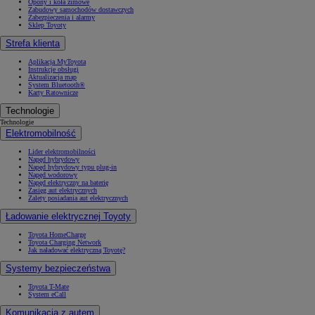
Opony i koła zimowe
Zabudowy samochodów dostawczych
Zabezpieczenia i alarmy
Sklep Toyoty
Strefa klienta
Aplikacja MyToyota
Instrukcje obsługi
Aktualizacja map
System Bluetooth®
Karty Ratownicze
Technologie
Technologie
Elektromobilność
Lider elektromobilności
Napęd hybrydowy
Napęd hybrydowy typu plug-in
Napęd wodorowy
Napęd elektryczny na baterię
Zasięg aut elektrycznych
Zalety posiadania aut elektrycznych
Ładowanie elektrycznej Toyoty
Toyota HomeCharge
Toyota Charging Network
Jak naładować elektryczną Toyotę?
Systemy bezpieczeństwa
Toyota T-Mate
System eCall
Komunikacja z autem