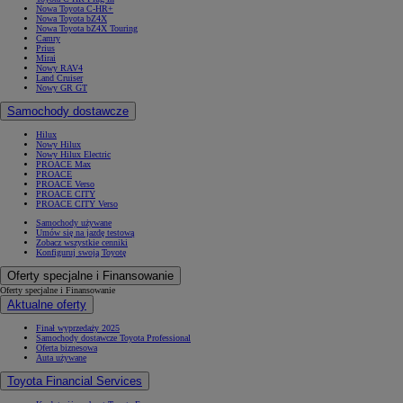
Nowa Toyota C-HR+
Nowa Toyota bZ4X
Nowa Toyota bZ4X Touring
Camry
Prius
Mirai
Nowy RAV4
Land Cruiser
Nowy GR GT
Samochody dostawcze
Hilux
Nowy Hilux
Nowy Hilux Electric
PROACE Max
PROACE
PROACE Verso
PROACE CITY
PROACE CITY Verso
Samochody używane
Umów się na jazdę testową
Zobacz wszystkie cenniki
Konfiguruj swoją Toyotę
Oferty specjalne i Finansowanie
Oferty specjalne i Finansowanie
Aktualne oferty
Finał wyprzedaży 2025
Samochody dostawcze Toyota Professional
Oferta biznesowa
Auta używane
Toyota Financial Services