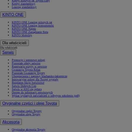
Kredyt niższych rat Toyota Easy
Kredyt standardowy
Leasing standardowy
KINTO ONE
KINTO ONE Leasing niższych rat
KINTO ONE Leasing konsumencki
KINTO ONE Najem
KINTO ONE Zarządzanie flotą
KINTO Mobility
Dla właścicieli
Dla właścicieli
Serwis
Promocje i sezonowe usługi
Pozostałe oferty serwisu
Rezerwacja wizyty w serwisie
Gwarancja Toyota Relax
Pozostałe Gwarancje Toyoty
Ubezpieczenia i naprawy blacharsko-lakiernicze
Innowacyjne usługi dla Twojej wygody
Bezpłatne Akcje Serwisowe
Serwis Dobrych Cen
Serwis w ASO się opłaca
Dostęp do informacji serwisowych
Wykaz wydanych zaświadczeń o odbytym szkoleniu (pdf)
Oryginalne części i oleje Toyota
Oryginalne części Toyoty
Oryginalne oleje Toyoty
Akcesoria
Oryginalne akcesoria Toyoty