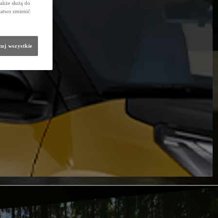
także służą do
łatwo zmienić
uj wszystkie