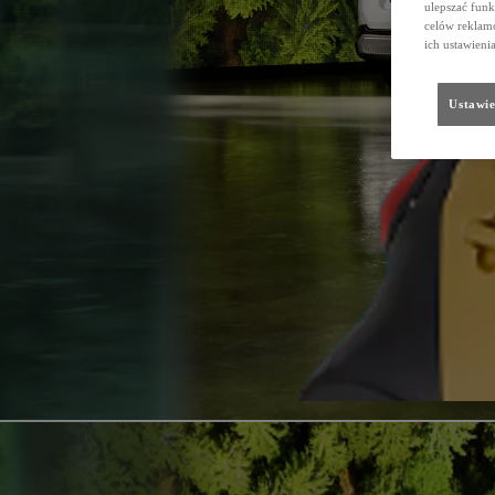
ulepszać funk
celów reklamo
ich ustawieni
Ustawie