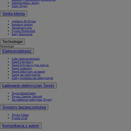
Zabezpieczenia i alarmy
Sklep Toyoty
Strefa klienta
Aplikacja MyToyota
Instrukcje obsługi
Aktualizacja map
System Bluetooth®
Karty Ratownicze
Technologie
Technologie
Elektromobilność
Lider elektromobilności
Napęd hybrydowy
Napęd hybrydowy typu plug-in
Napęd wodorowy
Napęd elektryczny na baterię
Zasięg aut elektrycznych
Zalety posiadania aut elektrycznych
Ładowanie elektrycznej Toyoty
Toyota HomeCharge
Toyota Charging Network
Jak naładować elektryczną Toyotę?
Systemy bezpieczeństwa
Toyota T-Mate
System eCall
Komunikacja z autem