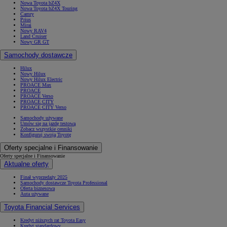
Nowa Toyota bZ4X
Nowa Toyota bZ4X Touring
Camry
Prius
Mirai
Nowy RAV4
Land Cruiser
Nowy GR GT
Samochody dostawcze
Hilux
Nowy Hilux
Nowy Hilux Electric
PROACE Max
PROACE
PROACE Verso
PROACE CITY
PROACE CITY Verso
Samochody używane
Umów się na jazdę testową
Zobacz wszystkie cenniki
Konfiguruj swoją Toyotę
Oferty specjalne i Finansowanie
Oferty specjalne i Finansowanie
Aktualne oferty
Finał wyprzedaży 2025
Samochody dostawcze Toyota Professional
Oferta biznesowa
Auta używane
Toyota Financial Services
Kredyt niższych rat Toyota Easy
Kredyt standardowy