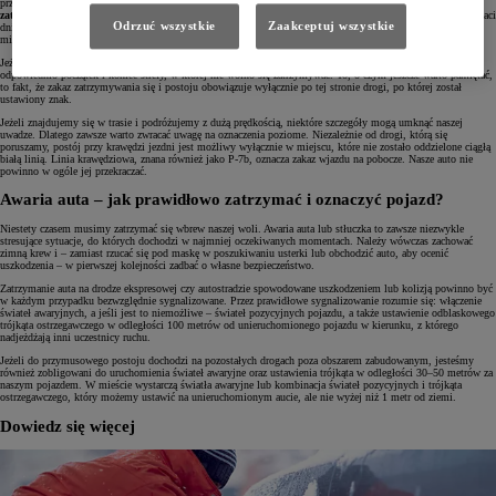
przypomnieć.
Zakaz postoju to pojedyncza ukośna czerwona linia na niebieskim tle. Zakaz
zatrzymywania się to dwie skrzyżowane linie.
Znaki te mogą być dodatkowo opatrzone przypisami w postaci
Odrzuć wszystkie
Zaakceptuj wszystkie
dni obowiązywania (zakaz może nie dotyczyć weekendów) czy sugerowanego czasu zakazu (np. powyżej 10
minut).
Jeżeli zakaz nie obowiązuje na całej długości ulicy, znajdziemy pod nim strzałki w górę i w dół określające
odpowiednio początek i koniec strefy, w której nie wolno się zatrzymywać. To, o czym jeszcze warto pamiętać,
to fakt, że zakaz zatrzymywania się i postoju obowiązuje wyłącznie po tej stronie drogi, po której został
ustawiony znak.
Jeżeli znajdujemy się w trasie i podróżujemy z dużą prędkością, niektóre szczegóły mogą umknąć naszej
uwadze. Dlatego zawsze warto zwracać uwagę na oznaczenia poziome. Niezależnie od drogi, którą się
poruszamy, postój przy krawędzi jezdni jest możliwy wyłącznie w miejscu, które nie zostało oddzielone ciągłą
białą linią. Linia krawędziowa, znana również jako P-7b, oznacza zakaz wjazdu na pobocze. Nasze auto nie
powinno w ogóle jej przekraczać.
Awaria auta – jak prawidłowo zatrzymać i oznaczyć pojazd?
Niestety czasem musimy zatrzymać się wbrew naszej woli. Awaria auta lub stłuczka to zawsze niezwykle
stresujące sytuacje, do których dochodzi w najmniej oczekiwanych momentach. Należy wówczas zachować
zimną krew i – zamiast rzucać się pod maskę w poszukiwaniu usterki lub obchodzić auto, aby ocenić
uszkodzenia – w pierwszej kolejności zadbać o własne bezpieczeństwo.
Zatrzymanie auta na drodze ekspresowej czy autostradzie spowodowane uszkodzeniem lub kolizją powinno być
w każdym przypadku bezwzględnie sygnalizowane. Przez prawidłowe sygnalizowanie rozumie się: włączenie
świateł awaryjnych, a jeśli jest to niemożliwe – świateł pozycyjnych pojazdu, a także ustawienie odblaskowego
trójkąta ostrzegawczego w odległości 100 metrów od unieruchomionego pojazdu w kierunku, z którego
nadjeżdżają inni uczestnicy ruchu.
Jeżeli do przymusowego postoju dochodzi na pozostałych drogach poza obszarem zabudowanym, jesteśmy
również zobligowani do uruchomienia świateł awaryjne oraz ustawienia trójkąta w odległości 30–50 metrów za
naszym pojazdem. W mieście wystarczą światła awaryjne lub kombinacja świateł pozycyjnych i trójkąta
ostrzegawczego, który możemy ustawić na unieruchomionym aucie, ale nie wyżej niż 1 metr od ziemi.
Dowiedz się więcej