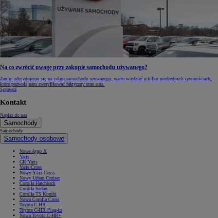
Na co zwrócić uwagę przy zakupie samochodu używanego?
Zanim zdecydujemy się na zakup samochodu używanego, warto wiedzieć o kilku niezbędnych czynnościach,
które pozwolą nam zweryfikować faktyczny stan auta.
Sprawdź
Kontakt
Napisz do nas
Samochody
Samochody
Samochody osobowe
Nowe Aygo X
Yaris
GR Yaris
Yaris Cross
Nowy Yaris Cross
Nowy Urban Cruiser
Corolla Hatchback
Corolla Sedan
Corolla TS Kombi
Nowa Corolla Cross
Toyota C-HR
Toyota C-HR Plug-in
Nowa Toyota C-HR+