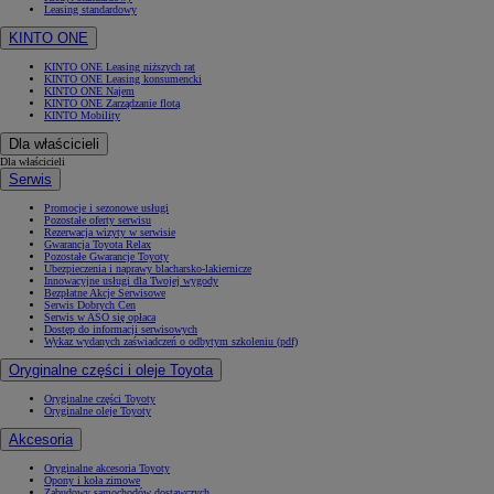
Leasing standardowy
KINTO ONE
KINTO ONE Leasing niższych rat
KINTO ONE Leasing konsumencki
KINTO ONE Najem
KINTO ONE Zarządzanie flotą
KINTO Mobility
Dla właścicieli
Dla właścicieli
Serwis
Promocje i sezonowe usługi
Pozostałe oferty serwisu
Rezerwacja wizyty w serwisie
Gwarancja Toyota Relax
Pozostałe Gwarancje Toyoty
Ubezpieczenia i naprawy blacharsko-lakiernicze
Innowacyjne usługi dla Twojej wygody
Bezpłatne Akcje Serwisowe
Serwis Dobrych Cen
Serwis w ASO się opłaca
Dostęp do informacji serwisowych
Wykaz wydanych zaświadczeń o odbytym szkoleniu (pdf)
Oryginalne części i oleje Toyota
Oryginalne części Toyoty
Oryginalne oleje Toyoty
Akcesoria
Oryginalne akcesoria Toyoty
Opony i koła zimowe
Zabudowy samochodów dostawczych