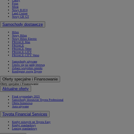
Camry
Prius
Mirai
Nowy RAV4
Land Cruiser
Nowy GR GT
Samochody dostawcze
Hilux
Nowy Hilux
Nowy Hilux Electric
PROACE Max
PROACE
PROACE Verso
PROACE CITY
PROACE CITY Verso
Samochody używane
Umów się na jazdę testową
Zobacz wszystkie cenniki
Konfiguruj swoją Toyotę
Oferty specjalne i Finansowanie
Oferty specjalne i Finansowanie
Aktualne oferty
Finał wyprzedaży 2025
Samochody dostawcze Toyota Professional
Oferta biznesowa
Auta używane
Toyota Financial Services
Kredyt niższych rat Toyota Easy
Kredyt standardowy
Leasing standardowy