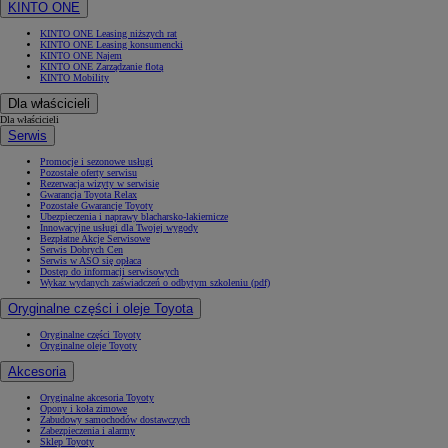
KINTO ONE
KINTO ONE Leasing niższych rat
KINTO ONE Leasing konsumencki
KINTO ONE Najem
KINTO ONE Zarządzanie flotą
KINTO Mobility
Dla właścicieli
Dla właścicieli
Serwis
Promocje i sezonowe usługi
Pozostałe oferty serwisu
Rezerwacja wizyty w serwisie
Gwarancja Toyota Relax
Pozostałe Gwarancje Toyoty
Ubezpieczenia i naprawy blacharsko-lakiernicze
Innowacyjne usługi dla Twojej wygody
Bezpłatne Akcje Serwisowe
Serwis Dobrych Cen
Serwis w ASO się opłaca
Dostęp do informacji serwisowych
Wykaz wydanych zaświadczeń o odbytym szkoleniu (pdf)
Oryginalne części i oleje Toyota
Oryginalne części Toyoty
Oryginalne oleje Toyoty
Akcesoria
Oryginalne akcesoria Toyoty
Opony i koła zimowe
Zabudowy samochodów dostawczych
Zabezpieczenia i alarmy
Sklep Toyoty