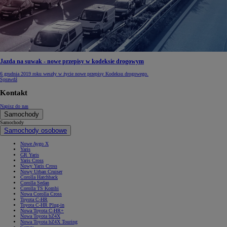
Jazda na suwak - nowe przepisy w kodeksie drogowym
6 grudnia 2019 roku weszły w życie nowe przepisy Kodeksu drogowego.
Sprawdź
Kontakt
Napisz do nas
Samochody
Samochody
Samochody osobowe
Nowe Aygo X
Yaris
GR Yaris
Yaris Cross
Nowy Yaris Cross
Nowy Urban Cruiser
Corolla Hatchback
Corolla Sedan
Corolla TS Kombi
Nowa Corolla Cross
Toyota C-HR
Toyota C-HR Plug-in
Nowa Toyota C-HR+
Nowa Toyota bZ4X
Nowa Toyota bZ4X Touring