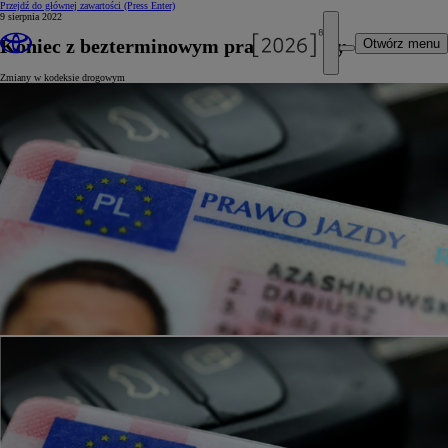
Przejdź do głównej zawartości
(Press Enter)
9 sierpnia 2022
Koniec z bezterminowym prawem jazdy
Otwórz menu
Zmiany w kodeksie drogowym