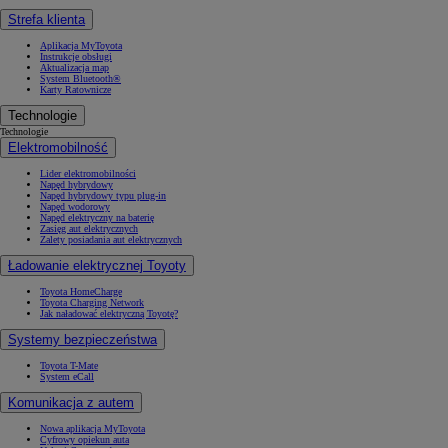
Strefa klienta
Aplikacja MyToyota
Instrukcje obsługi
Aktualizacja map
System Bluetooth®
Karty Ratownicze
Technologie
Technologie
Elektromobilność
Lider elektromobilności
Napęd hybrydowy
Napęd hybrydowy typu plug-in
Napęd wodorowy
Napęd elektryczny na baterię
Zasięg aut elektrycznych
Zalety posiadania aut elektrycznych
Ładowanie elektrycznej Toyoty
Toyota HomeCharge
Toyota Charging Network
Jak naładować elektryczną Toyotę?
Systemy bezpieczeństwa
Toyota T-Mate
System eCall
Komunikacja z autem
Nowa aplikacja MyToyota
Cyfrowy opiekun auta