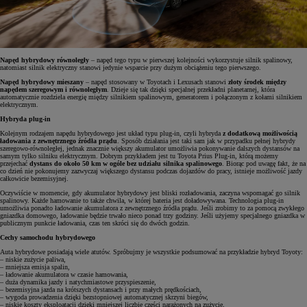
Napęd hybrydowy równoległy
– napęd tego typu w pierwszej kolejności wykorzystuje silnik spalinowy,
natomiast silnik elektryczny stanowi jedynie wsparcie przy dużym obciążeniu tego pierwszego.
Napęd hybrydowy mieszany
– napęd stosowany w Toyotach i Lexusach stanowi
złoty środek między
napędem szeregowym i równoległym
. Dzieje się tak dzięki specjalnej przekładni planetarnej, która
automatycznie rozdziela energię między silnikiem spalinowym, generatorem i połączonym z kołami silnikiem
elektrycznym.
Hybryda plug-in
Kolejnym rodzajem napędu hybrydowego jest układ typu plug-in, czyli hybryda
z dodatkową możliwością
ładowania z zewnętrznego źródła prądu
. Sposób działania jest taki sam jak w przypadku pełnej hybrydy
szeregowo-równoległej, jednak znacznie większy akumulator umożliwia pokonywanie dalszych dystansów na
samym tylko silniku elektrycznym. Dobrym przykładem jest tu Toyota Prius Plug-in, którą możemy
przejechać
dystans do około 50 km w ogóle bez udziału silnika spalinowego
. Biorąc pod uwagę fakt, że na
co dzień nie pokonujemy zazwyczaj większego dystansu podczas dojazdów do pracy, istnieje możliwość jazdy
całkowicie bezemisyjnej.
Oczywiście w momencie, gdy akumulator hybrydowy jest bliski rozładowania, zaczyna wspomagać go silnik
spalinowy. Każde hamowanie to także chwila, w której bateria jest doładowywana. Technologia plug-in
umożliwia ponadto ładowanie akumulatora z zewnętrznego źródła prądu. Jeśli zrobimy to za pomocą zwykłego
gniazdka domowego, ładowanie będzie trwało nieco ponad trzy godziny. Jeśli użyjemy specjalnego gniazdka w
publicznym punkcie ładowania, czas ten skróci się do dwóch godzin.
Cechy samochodu hybrydowego
Auta hybrydowe posiadają wiele atutów. Spróbujmy je wszystkie podsumować na przykładzie hybryd Toyoty:
– niskie zużycie paliwa,
– mniejsza emisja spalin,
– ładowanie akumulatora w czasie hamowania,
– duża dynamika jazdy i natychmiastowe przyspieszenie,
– bezemisyjna jazda na krótszych dystansach i przy małych prędkościach,
– wygoda prowadzenia dzięki bezstopniowej automatycznej skrzyni biegów,
– niskie koszty eksploatacji dzięki mniejszej liczbie części narażonych na zużycie,