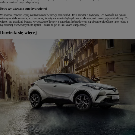
– duża wartość przy odsprzedaży.
Nowe czy używane auto hybrydowe?
Wiadomo, zawsze lepiej zainwestować w nowy samochód. Jeśli chodzi o hybrydy, ich wartość na rynku
wtórnym stale wzrasta, a to oznacza, że używane auto hybrydowe wcale nie jest inwestycją nietrafioną. Co
więcej, na przykład bogato wyposażone Toyoty z napędem hybrydowym są obecnie określane jako jedne z
najbardziej niezwodnych na rynku – także te po kilku latach eksploatacji.
Dowiedz się więcej