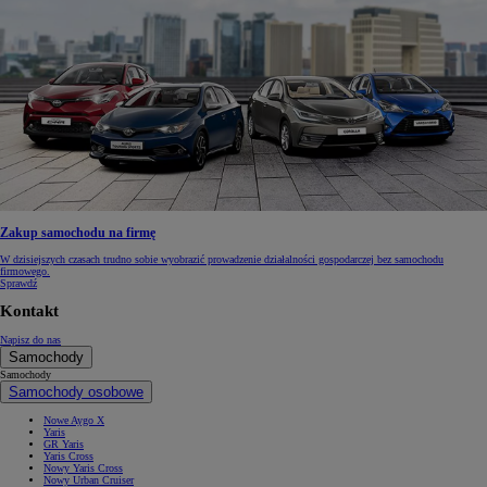
Zakup samochodu na firmę
W dzisiejszych czasach trudno sobie wyobrazić prowadzenie działalności gospodarczej bez samochodu
firmowego.
Sprawdź
Kontakt
Napisz do nas
Samochody
Samochody
Samochody osobowe
Nowe Aygo X
Yaris
GR Yaris
Yaris Cross
Nowy Yaris Cross
Nowy Urban Cruiser