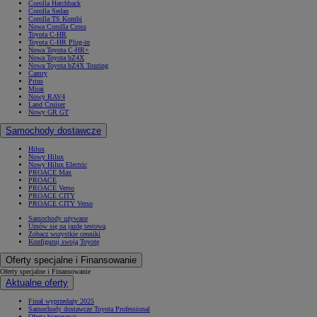
Corolla Hatchback
Corolla Sedan
Corolla TS Kombi
Nowa Corolla Cross
Toyota C-HR
Toyota C-HR Plug-in
Nowa Toyota C-HR+
Nowa Toyota bZ4X
Nowa Toyota bZ4X Touring
Camry
Prius
Mirai
Nowy RAV4
Land Cruiser
Nowy GR GT
Samochody dostawcze
Hilux
Nowy Hilux
Nowy Hilux Electric
PROACE Max
PROACE
PROACE Verso
PROACE CITY
PROACE CITY Verso
Samochody używane
Umów się na jazdę testową
Zobacz wszystkie cenniki
Konfiguruj swoją Toyotę
Oferty specjalne i Finansowanie
Oferty specjalne i Finansowanie
Aktualne oferty
Finał wyprzedaży 2025
Samochody dostawcze Toyota Professional
Oferta biznesowa