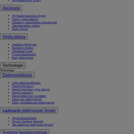
Oryginalne oleje Toyoty
Akcesoria
Oryginalne akcesoria Toyoty
Opony i koła zimowe
Zabudowy samochodów dostawczych
Zabezpieczenia i alarmy
Sklep Toyoty
Strefa klienta
Aplikacja MyToyota
Instrukcje obsługi
Aktualizacja map
System Bluetooth®
Karty Ratownicze
Technologie
Technologie
Elektromobilność
Lider elektromobilności
Napęd hybrydowy
Napęd hybrydowy typu plug-in
Napęd wodorowy
Napęd elektryczny na baterię
Zasięg aut elektrycznych
Zalety posiadania aut elektrycznych
Ładowanie elektrycznej Toyoty
Toyota HomeCharge
Toyota Charging Network
Jak naładować elektryczną Toyotę?
Systemy bezpieczeństwa