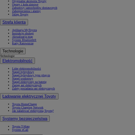
Oryginalne akcesoria Toyoty
Opony i koła zimowe
Zabudowy samochodów dostawczych
Zabezpieczenia i alarmy
Sklep Toyoty
Strefa klienta
Aplikacja MyToyota
Instrukcje obsługi
Aktualizacja map
System Bluetooth®
Karty Ratownicze
Technologie
Technologie
Elektromobilność
Lider elektromobilności
Napęd hybrydowy
Napęd hybrydowy typu plug-in
Napęd wodorowy
Napęd elektryczny na baterię
Zasięg aut elektrycznych
Zalety posiadania aut elektrycznych
Ładowanie elektrycznej Toyoty
Toyota HomeCharge
Toyota Charging Network
Jak naładować elektryczną Toyotę?
Systemy bezpieczeństwa
Toyota T-Mate
System eCall