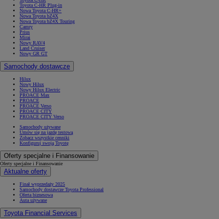
Toyota C-HR Plug-in
Nowa Toyota C-HR+
Nowa Toyota bZ4X
Nowa Toyota bZ4X Touring
Camry
Prius
Mirai
Nowy RAV4
Land Cruiser
Nowy GR GT
Samochody dostawcze
Hilux
Nowy Hilux
Nowy Hilux Electric
PROACE Max
PROACE
PROACE Verso
PROACE CITY
PROACE CITY Verso
Samochody używane
Umów się na jazdę testową
Zobacz wszystkie cenniki
Konfiguruj swoją Toyotę
Oferty specjalne i Finansowanie
Oferty specjalne i Finansowanie
Aktualne oferty
Finał wyprzedaży 2025
Samochody dostawcze Toyota Professional
Oferta biznesowa
Auta używane
Toyota Financial Services