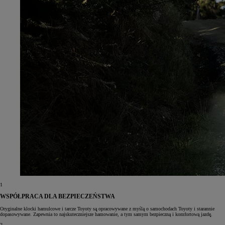
1
WSPÓŁPRACA DLA BEZPIECZEŃSTWA
Oryginalne klocki hamulcowe i tarcze Toyoty są̨ opracowywane z myślą o samochodach Toyoty i starannie
dopasowywane. Zapewnia to najskuteczniejsze hamowanie, a tym samym bezpieczną i komfortową jazdę̨.
2