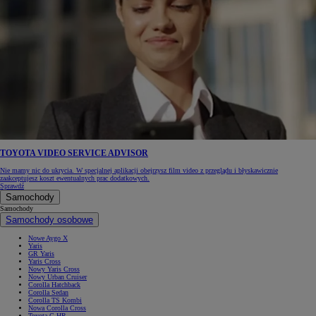
TOYOTA VIDEO SERVICE ADVISOR
Nie mamy nic do ukrycia. W specjalnej aplikacji obejrzysz film video z przeglądu i błyskawicznie
zaakceptujesz koszt ewentualnych prac dodatkowych.
Sprawdź
Samochody
Samochody
Samochody osobowe
Nowe Aygo X
Yaris
GR Yaris
Yaris Cross
Nowy Yaris Cross
Nowy Urban Cruiser
Corolla Hatchback
Corolla Sedan
Corolla TS Kombi
Nowa Corolla Cross
Toyota C-HR