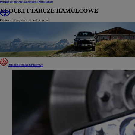
Przejdź do głównej zawartości
(Press Enter)
KLOCKI I TARCZE HAMULCOWE
Bezpieczeństwo, któremu możesz zaufać
Jak działa układ hamulcowy