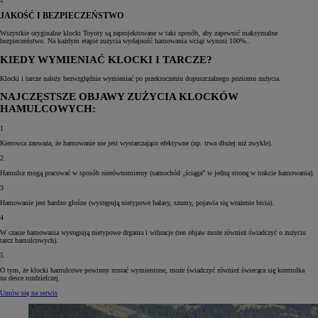
JAKOŚĆ I BEZPIECZEŃSTWO
Wszystkie oryginalne klocki Toyoty są̨ zaprojektowane w taki sposób, aby zapewnić maksymalne
bezpieczeństwo. Na każdym etapie zużycia wydajność hamowania wciąż wynosi 100%..
KIEDY WYMIENIAĆ KLOCKI I TARCZE?
Klocki i tarcze należy bezwzględnie wymieniać po przekroczeniu dopuszczalnego poziomu zużycia.
NAJCZĘSTSZE OBJAWY ZUŻYCIA KLOCKÓW
HAMULCOWYCH:
1
Kierowca zauważa, że hamowanie nie jest wystarczająco efektywne (np. trwa dłużej niż zwykle).
2
Hamulce mogą̨ pracować w sposób nierównomierny (samochód „ściąga” w jedną stronę̨ w trakcie hamowania).
3
Hamowanie jest bardzo głośne (występują̨ nietypowe hałasy, szumy, pojawia się̨ wrażenie bicia).
4
W czasie hamowania występują̨ nietypowe drgania i wibracje (ten objaw może również świadczyć o zużyciu
tarcz hamulcowych).
5
O tym, że klocki hamulcowe powinny zostać wymienione, może świadczyć również świecąca się̨ kontrolka
na desce rozdzielczej.
Umów się na serwis