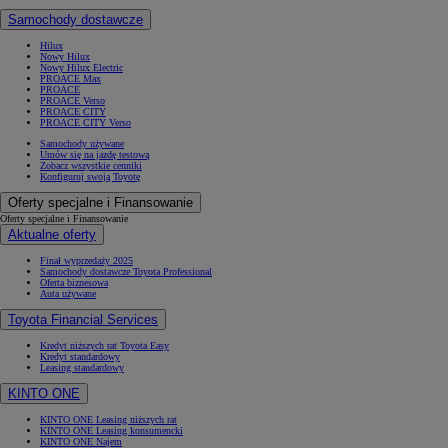
Samochody dostawcze
Hilux
Nowy Hilux
Nowy Hilux Electric
PROACE Max
PROACE
PROACE Verso
PROACE CITY
PROACE CITY Verso
Samochody używane
Umów się na jazdę testową
Zobacz wszystkie cenniki
Konfiguruj swoją Toyotę
Oferty specjalne i Finansowanie
Oferty specjalne i Finansowanie
Aktualne oferty
Finał wyprzedaży 2025
Samochody dostawcze Toyota Professional
Oferta biznesowa
Auta używane
Toyota Financial Services
Kredyt niższych rat Toyota Easy
Kredyt standardowy
Leasing standardowy
KINTO ONE
KINTO ONE Leasing niższych rat
KINTO ONE Leasing konsumencki
KINTO ONE Najem