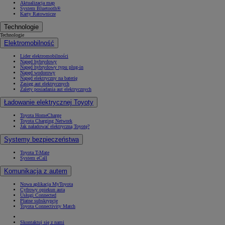
Aktualizacja map
System Bluetooth®
Karty Ratownicze
Technologie
Technologie
Elektromobilność
Lider elektromobilności
Napęd hybrydowy
Napęd hybrydowy typu plug-in
Napęd wodorowy
Napęd elektryczny na baterię
Zasięg aut elektrycznych
Zalety posiadania aut elektrycznych
Ładowanie elektrycznej Toyoty
Toyota HomeCharge
Toyota Charging Network
Jak naładować elektryczną Toyotę?
Systemy bezpieczeństwa
Toyota T-Mate
System eCall
Komunikacja z autem
Nowa aplikacja MyToyota
Cyfrowy opiekun auta
Usługi Connected
Płatne subskrypcje
Toyota Connectivity Match
Skontaktuj się z nami