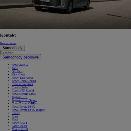
Kontakt
Napisz do nas
Samochody
Samochody
Samochody osobowe
Nowe Aygo X
Yaris
GR Yaris
Yaris Cross
Nowy Yaris Cross
Nowy Urban Cruiser
Corolla Hatchback
Corolla Sedan
Corolla TS Kombi
Nowa Corolla Cross
Toyota C-HR
Toyota C-HR Plug-in
Nowa Toyota C-HR+
Nowa Toyota bZ4X
Nowa Toyota bZ4X Touring
Camry
Prius
Mirai
Nowy RAV4
Land Cruiser
Nowy GR GT