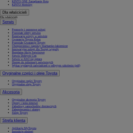
KINTO ONE Zarządzanie flotą
KINTO Mobility
Dla właścicieli
Dla właścicieli
Serwis
Promocje i sezonowe usługi
Pozostałe oferty serwisu
Rezerwacja wizyty w serwisie
Gwarancja Toyota Relax
Pozostałe Gwarancje Toyoty
Ubezpieczenia i naprawy blacharsko-lakiernicze
Innowacyjne usługi dla Twojej wygody
Bezpłatne Akcje Serwisowe
Serwis Dobrych Cen
Serwis w ASO się opłaca
Dostęp do informacji serwisowych
Wykaz wydanych zaświadczeń o odbytym szkoleniu (pdf)
Oryginalne części i oleje Toyota
Oryginalne części Toyoty
Oryginalne oleje Toyoty
Akcesoria
Oryginalne akcesoria Toyoty
Opony i koła zimowe
Zabudowy samochodów dostawczych
Zabezpieczenia i alarmy
Sklep Toyoty
Strefa klienta
Aplikacja MyToyota
Instrukcje obsługi