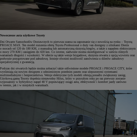
Nowoczesne auta użytkowe Toyoty
Dni Otwarte Samochodów Dostawczych to pierwsza szansa na zapoznanie się z nowością na rynku – Toyotą
PROACE MAX. Ten model rozszerza ofertę Toyota Professional o duży van dostępny z silnikami Diesla
o mocach od 120 do 180 KM, z manualną lub automatyczną skrzynią biegów, a także z napędem elektrycznym
o mocy 270 KM i zasięgiem do 420 km. Co istotne, nadwozie można skonfigurować w sześciu różnych
wariantach długości i wysokości. W ofercie są także wersje brygadowe, skrzynia otwarta z opcją wywrotu oraz
podwozie przygotowane pod zabudowę. Istnieje również możliwość zamówienia u dilerów zabudowy
specjalistycznej z gwarancją.
Podczas dni otwartych będzie można zobaczyć także odświeżone modele PROACE i PROACE CITY, które
wyróżniają się nowym designem z odmienionym przednim pasem oraz ulepszonymi systemami
multimedialnymi i bezpieczeństwa. Wersje elektryczne tych modeli oferują ponadto zwiększony zasięg.
Użytkową gamę Toyoty dopełnia niezawodny Hilux, który w przyszłym roku po raz pierwszy zostanie
wyposażony w hybrydowy napęd 48 V poprawiający osiągi auta, efektywność i komfort jazdy zarówno
w terenie, jak i w miejskich warunkach.