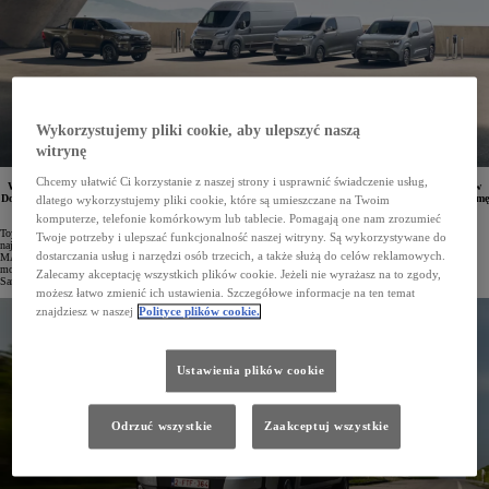
Wykorzystujemy pliki cookie, aby ulepszyć naszą
witrynę
Chcemy ułatwić Ci korzystanie z naszej strony i usprawnić świadczenie usług,
We wszystkich salonach Toyoty oraz Toyota Professional w Polsce startują Dni Otwarte Samochodów
Dostawczych, które potrwają do 5 października. Klienci po raz pierwszy będą mogli zobaczyć całą gamę
dlatego wykorzystujemy pliki cookie, które są umieszczane na Twoim
aut z rodziny PROACE, w tym najnowszy model PROACE MAX.
komputerze, telefonie komórkowym lub tablecie. Pomagają one nam zrozumieć
Toyota Professional może uznać rok 2024 za wyjątkowy. Przede wszystkim marka odnowiła cieszące się
Twoje potrzeby i ulepszać funkcjonalność naszej witryny. Są wykorzystywane do
największą popularnością modele PROACE CITY i PROACE, a także wzbogaciła ofertę o vana PROACE
dostarczania usług i narzędzi osób trzecich, a także służą do celów reklamowych.
MAX, który stanowi debiut Toyoty w kategorii największych pojazdów dostawczych. Pełną gamę nowych
modeli, wraz z niezawodnym pick-upem Toyotą Hilux, można obejrzeć podczas trwających Dni Otwartych
Zalecamy akceptację wszystkich plików cookie. Jeżeli nie wyrażasz na to zgody,
Samochodów Dostawczych.
możesz łatwo zmienić ich ustawienia. Szczegółowe informacje na ten temat
znajdziesz w naszej
Polityce plików cookie.
Ustawienia plików cookie
Odrzuć wszystkie
Zaakceptuj wszystkie