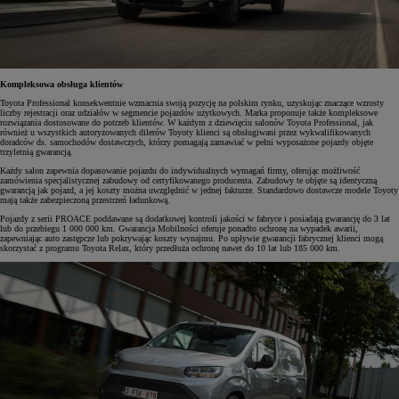
Kompleksowa obsługa klientów
Toyota Professional konsekwentnie wzmacnia swoją pozycję na polskim rynku, uzyskując znaczące wzrosty
liczby rejestracji oraz udziałów w segmencie pojazdów użytkowych. Marka proponuje także kompleksowe
rozwiązania dostosowane do potrzeb klientów. W każdym z dziewięciu salonów Toyota Professional, jak
również u wszystkich autoryzowanych dilerów Toyoty klienci są obsługiwani przez wykwalifikowanych
doradców ds. samochodów dostawczych, którzy pomagają zamawiać w pełni wyposażone pojazdy objęte
trzyletnią gwarancją.
Każdy salon zapewnia dopasowanie pojazdu do indywidualnych wymagań firmy, oferując możliwość
zamówienia specjalistycznej zabudowy od certyfikowanego producenta. Zabudowy te objęte są identyczną
gwarancją jak pojazd, a jej koszty można uwzględnić w jednej fakturze. Standardowo dostawcze modele Toyoty
mają także zabezpieczoną przestrzeń ładunkową.
Pojazdy z serii PROACE poddawane są dodatkowej kontroli jakości w fabryce i posiadają gwarancję do 3 lat
lub do przebiegu 1 000 000 km. Gwarancja Mobilności oferuje ponadto ochronę na wypadek awarii,
zapewniając auto zastępcze lub pokrywając koszty wynajmu. Po upływie gwarancji fabrycznej klienci mogą
skorzystać z programu Toyota Relax, który przedłuża ochronę nawet do 10 lat lub 185 000 km.