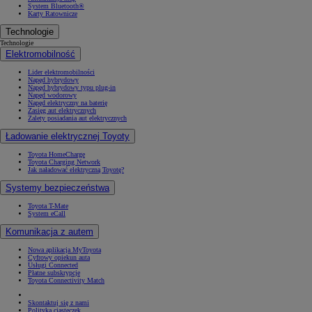
System Bluetooth®
Karty Ratownicze
Technologie
Technologie
Elektromobilność
Lider elektromobilności
Napęd hybrydowy
Napęd hybrydowy typu plug-in
Napęd wodorowy
Napęd elektryczny na baterię
Zasięg aut elektrycznych
Zalety posiadania aut elektrycznych
Ładowanie elektrycznej Toyoty
Toyota HomeCharge
Toyota Charging Network
Jak naładować elektryczną Toyotę?
Systemy bezpieczeństwa
Toyota T-Mate
System eCall
Komunikacja z autem
Nowa aplikacja MyToyota
Cyfrowy opiekun auta
Usługi Connected
Płatne subskrypcje
Toyota Connectivity Match
Skontaktuj się z nami
Polityka ciasteczek