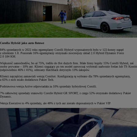
Corolla Hybrid jako auto flotowe
84% sprzedanych w 2022 roku egzemplarzy Corolli Hybryd wyposażonych było w 122-konny napęd
z silnikiem 1.8. Pozostałe 16% egzemplarzy otrzymało mocniejszy układ 2.0 Hybrid Dynamic Force
2.0 184 KM.
Większość samochodów, bo aż 75%, trafiło do flot dużych firm. Małe firmy kupiły 15% Corolli Hybrid, zaś
osoby prywatne – 10% aut. Klienci sięgający po ten model zazwyczaj wybierali nadwozie Sedan lub TS Kombi
(odpowiednio 46% i 41%), odmiany Hatchback dotyczyło 13% zakupów.
Klienci najczęściej zamawiali wersję Comfort. Konfigurację tę wybrano dla 78% sprzedanych egzemplarzy,
a 65% z nich miało dodatkowo Pakiet Tech.
Podstawowa wersja Active odpowiadała za 10% sprzedaży hybrydowej Corolli.
7% całkowitej sprzedaży stanowiły Corolle Hybrid GR SPORT, z czego 52% otrzymało dodatkowy Pakiet
Dynamic.
Wersja Executive to 4% sprzedaży, ale 48% z tych aut zostało doposażonych w Pakiet VIP.