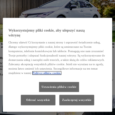
Wykorzystujemy pliki cookie, aby ulepszyć naszą
witrynę
Chcemy ułatwić Ci korzystanie z naszej strony i usprawnić świadczenie usług,
Toyota Corolla Hybrid jako pierwszy hybrydowy model marki osiągnął łączną sprzedaż ponad 50 000
dlatego wykorzystujemy pliki cookie, które są umieszczane na Twoim
aut. Od chwili pojawienia się na rynku Corolla jest najpopularniejszą hybrydą Toyoty w Polsce. Dwa
napędy hybrydowe o mocy 122 KM i 184 KM stanowiły w 2022 roku 59% całkowitej sprzedaży
komputerze, telefonie komórkowym lub tablecie. Pomagają one nam zrozumieć
modelu.
Twoje potrzeby i ulepszać funkcjonalność naszej witryny. Są wykorzystywane do
Hybrydowa Corolla z rekordem sprzedaży
dostarczania usług i narzędzi osób trzecich, a także służą do celów reklamowych.
W Polsce sprzedano już ponad 50 000 Corolli Hybrid. Jest to pierwszy hybrydowy model Toyoty z takim
Zalecamy akceptację wszystkich plików cookie. Jeżeli nie wyrażasz na to zgody,
wynikiem. Od początku obecności na polskim rynku, czyli od 2019 roku, Corolla zajmuje pierwsze miejsce
możesz łatwo zmienić ich ustawienia. Szczegółowe informacje na ten temat
na liście najlepiej sprzedających się hybryd marki.
znajdziesz w naszej
Polityce plików cookie.
Łączna liczba egzemplarzy sprzedanych do końca grudnia 2022 roku wyniosła 50 445 aut:
2019 rok – salony Toyoty opuściło 10 829 hybrydowych Corolli – po raz pierwszy hybryda Toyoty
uzyskała roczny wynik powyżej 10 000 egz,
2020 rok – klienci Toyoty kupili 10 433 hybrydowe Corolle,
Ustawienia plików cookie
2021 rok – padł rekord – sprzedaż wyniosła 16 925 aut,
2022 rok – Corolla Hybrid trafiła do klientów w liczbie 12 258 egz.
Odrzuć wszystkie
Zaakceptuj wszystkie