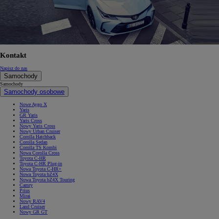
Kontakt
Napisz do nas
Samochody
Samochody
Samochody osobowe
Nowe Aygo X
Yaris
GR Yaris
Yaris Cross
Nowy Yaris Cross
Nowy Urban Cruiser
Corolla Hatchback
Corolla Sedan
Corolla TS Kombi
Nowa Corolla Cross
Toyota C-HR
Toyota C-HR Plug-in
Nowa Toyota C-HR+
Nowa Toyota bZ4X
Nowa Toyota bZ4X Touring
Camry
Prius
Mirai
Nowy RAV4
Land Cruiser
Nowy GR GT