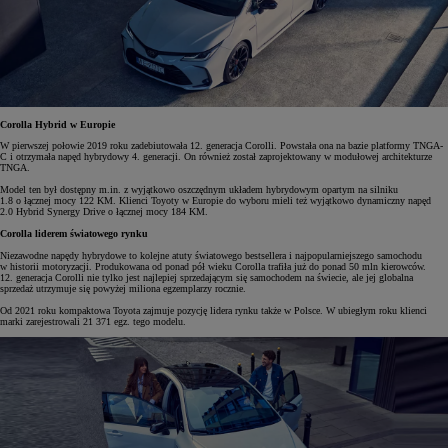
Corolla Hybrid w Europie
W pierwszej połowie 2019 roku zadebiutowała 12. generacja Corolli. Powstała ona na bazie platformy TNGA-
C i otrzymała napęd hybrydowy 4. generacji. On również został zaprojektowany w modułowej architekturze
TNGA.
Model ten był dostępny m.in. z wyjątkowo oszczędnym układem hybrydowym opartym na silniku
1.8 o łącznej mocy 122 KM. Klienci Toyoty w Europie do wyboru mieli też wyjątkowo dynamiczny napęd
2.0 Hybrid Synergy Drive o łącznej mocy 184 KM.
Corolla liderem światowego rynku
Niezawodne napędy hybrydowe to kolejne atuty światowego bestsellera i najpopularniejszego samochodu
w historii motoryzacji. Produkowana od ponad pół wieku Corolla trafiła już do ponad 50 mln kierowców.
12. generacja Corolli nie tylko jest najlepiej sprzedającym się samochodem na świecie, ale jej globalna
sprzedaż utrzymuje się powyżej miliona egzemplarzy rocznie.
Od 2021 roku kompaktowa Toyota zajmuje pozycję lidera rynku także w Polsce. W ubiegłym roku klienci
marki zarejestrowali 21 371 egz. tego modelu.