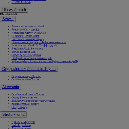
KINTO Mobility
Dla właścicieli
Dla właścicieli
Serwis
Promocje i sezonowe usługi
Pozostałe oferty serwisu
Rezerwacja wizyty w serwisie
Gwarancja Toyota Relax
Pozostałe Gwarancje Toyoty
Ubezpieczenia i naprawy blacharsko-lakiernicze
Innowacyjne usługi dla Twojej wygody
Bezpłatne Akcje Serwisowe
Serwis Dobrych Cen
Serwis w ASO się opłaca
Dostęp do informacji serwisowych
Wykaz wydanych zaświadczeń o odbytym szkoleniu (pdf)
Oryginalne części i oleje Toyota
Oryginalne części Toyoty
Oryginalne oleje Toyoty
Akcesoria
Oryginalne akcesoria Toyoty
Opony i koła zimowe
Zabudowy samochodów dostawczych
Zabezpieczenia i alarmy
Sklep Toyoty
Strefa klienta
Aplikacja MyToyota
Instrukcje obsługi
Aktualizacja map