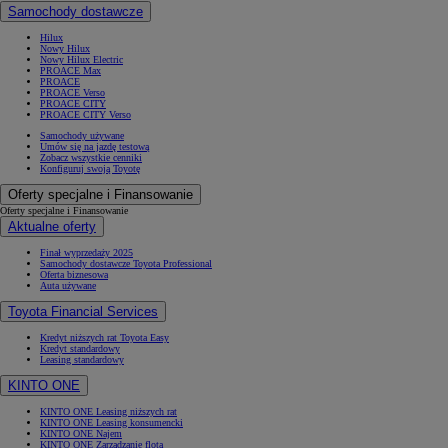
Samochody dostawcze
Hilux
Nowy Hilux
Nowy Hilux Electric
PROACE Max
PROACE
PROACE Verso
PROACE CITY
PROACE CITY Verso
Samochody używane
Umów się na jazdę testową
Zobacz wszystkie cenniki
Konfiguruj swoją Toyotę
Oferty specjalne i Finansowanie
Oferty specjalne i Finansowanie
Aktualne oferty
Finał wyprzedaży 2025
Samochody dostawcze Toyota Professional
Oferta biznesowa
Auta używane
Toyota Financial Services
Kredyt niższych rat Toyota Easy
Kredyt standardowy
Leasing standardowy
KINTO ONE
KINTO ONE Leasing niższych rat
KINTO ONE Leasing konsumencki
KINTO ONE Najem
KINTO ONE Zarządzanie flotą