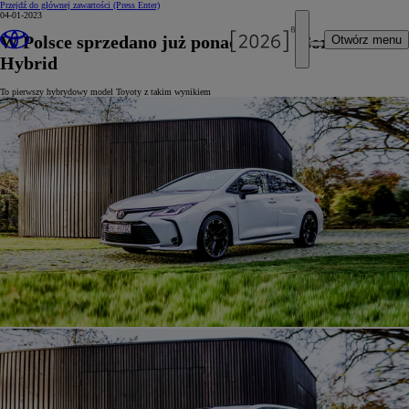
Przejdź do głównej zawartości
(Press Enter)
04-01-2023
W Polsce sprzedano już ponad 50 000 Corolli
Otwórz menu
Hybrid
To pierwszy hybrydowy model Toyoty z takim wynikiem