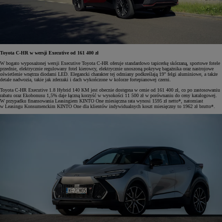
Toyota C-HR w wersji Executive od 161 400 zł
W bogato wyposażonej wersji Executive Toyota C-HR oferuje standardowo tapicerkę skórzaną, sportowe fotele
przednie, elektrycznie regulowany fotel kierowcy, elektrycznie unoszoną pokrywę bagażnika oraz nastrojowe
oświetlenie wnętrza diodami LED. Elegancki charakter tej odmiany podkreślają 19" felgi aluminiowe, a także
detale nadwozia, takie jak zderzaki i dach wykończone w kolorze fortepianowej czerni.
Toyota C-HR Executive 1.8 Hybrid 140 KM jest obecnie dostępna w cenie od 161 400 zł, co po zastosowaniu
rabatu oraz Ekobonusu 1,5% daje łączną korzyść w wysokości 11 500 zł w porównaniu do ceny katalogowej.
W przypadku finansowania Leasingiem KINTO One miesięczna rata wynosi 1595 zł netto*, natomiast
w Leasingu Konsumenckim KINTO One dla klientów indywidualnych koszt miesięczny to 1962 zł brutto*.