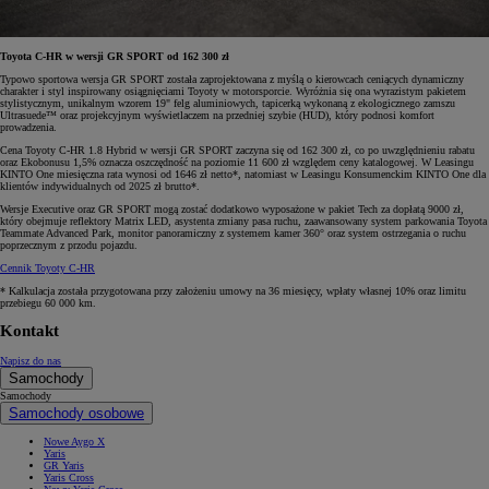
Toyota C-HR w wersji GR SPORT od 162 300 zł
Typowo sportowa wersja GR SPORT została zaprojektowana z myślą o kierowcach ceniących dynamiczny
charakter i styl inspirowany osiągnięciami Toyoty w motorsporcie. Wyróżnia się ona wyrazistym pakietem
stylistycznym, unikalnym wzorem 19" felg aluminiowych, tapicerką wykonaną z ekologicznego zamszu
Ultrasuede™ oraz projekcyjnym wyświetlaczem na przedniej szybie (HUD), który podnosi komfort
prowadzenia.
Cena Toyoty C-HR 1.8 Hybrid w wersji GR SPORT zaczyna się od 162 300 zł, co po uwzględnieniu rabatu
oraz Ekobonusu 1,5% oznacza oszczędność na poziomie 11 600 zł względem ceny katalogowej. W Leasingu
KINTO One miesięczna rata wynosi od 1646 zł netto*, natomiast w Leasingu Konsumenckim KINTO One dla
klientów indywidualnych od 2025 zł brutto*.
Wersje Executive oraz GR SPORT mogą zostać dodatkowo wyposażone w pakiet Tech za dopłatą 9000 zł,
który obejmuje reflektory Matrix LED, asystenta zmiany pasa ruchu, zaawansowany system parkowania Toyota
Teammate Advanced Park, monitor panoramiczny z systemem kamer 360° oraz system ostrzegania o ruchu
poprzecznym z przodu pojazdu.
Cennik Toyoty C-HR
* Kalkulacja została przygotowana przy założeniu umowy na 36 miesięcy, wpłaty własnej 10% oraz limitu
przebiegu 60 000 km.
Kontakt
Napisz do nas
Samochody
Samochody
Samochody osobowe
Nowe Aygo X
Yaris
GR Yaris
Yaris Cross