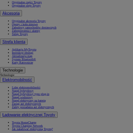
Oryginalne części Toyoty
Oryginalne oleje Toyoty
Akcesoria
Oryginalne akcesoria Toyoty
Opony i koła zimowe
Zabudowy samochodów dostawczych
Zabezpieczenia i alarmy
Sklep Toyoty
Strefa klienta
Aplikacja MyToyota
Instrukcje obsługi
Aktualizacja map
System Bluetooth®
Karty Ratownicze
Technologie
Technologie
Elektromobilność
Lider elektromobilności
Napęd hybrydowy
Napęd hybrydowy typu plug-in
Napęd wodorowy
Napęd elektryczny na baterię
Zasięg aut elektrycznych
Zalety posiadania aut elektrycznych
Ładowanie elektrycznej Toyoty
Toyota HomeCharge
Toyota Charging Network
Jak naładować elektryczną Toyotę?