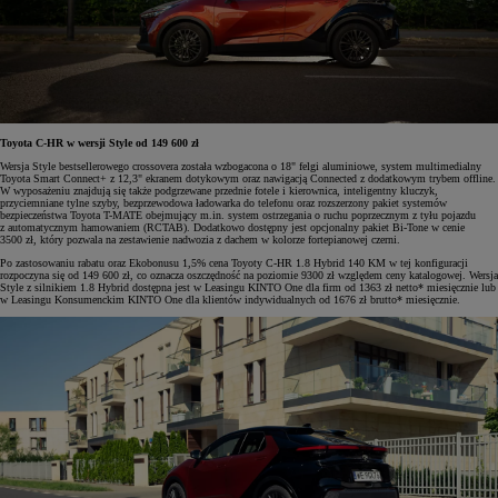
Toyota C-HR w wersji Style od 149 600 zł
Wersja Style bestsellerowego crossovera została wzbogacona o 18" felgi aluminiowe, system multimedialny
Toyota Smart Connect+ z 12,3" ekranem dotykowym oraz nawigacją Connected z dodatkowym trybem offline.
W wyposażeniu znajdują się także podgrzewane przednie fotele i kierownica, inteligentny kluczyk,
przyciemniane tylne szyby, bezprzewodowa ładowarka do telefonu oraz rozszerzony pakiet systemów
bezpieczeństwa Toyota T-MATE obejmujący m.in. system ostrzegania o ruchu poprzecznym z tyłu pojazdu
z automatycznym hamowaniem (RCTAB). Dodatkowo dostępny jest opcjonalny pakiet Bi-Tone w cenie
3500 zł, który pozwala na zestawienie nadwozia z dachem w kolorze fortepianowej czerni.
Po zastosowaniu rabatu oraz Ekobonusu 1,5% cena Toyoty C-HR 1.8 Hybrid 140 KM w tej konfiguracji
rozpoczyna się od 149 600 zł, co oznacza oszczędność na poziomie 9300 zł względem ceny katalogowej. Wersja
Style z silnikiem 1.8 Hybrid dostępna jest w Leasingu KINTO One dla firm od 1363 zł netto* miesięcznie lub
w Leasingu Konsumenckim KINTO One dla klientów indywidualnych od 1676 zł brutto* miesięcznie.