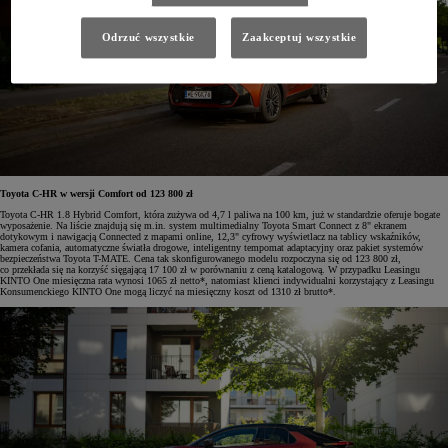
Odrzuć wszystkie
Zaakceptuj wszystkie
Toyota C-HR w wersji Comfort od 123 800 zł
Toyota C-HR 1.8 Hybrid Comfort, która zużywa od 4,7 l paliwa na 100 km, już w standardzie oferuje bogate
wyposażenie. Na liście znajdują się m.in. system multimedialny Toyota Smart Connect z 8" ekranem
dotykowym i nawigacją Connected z mapami online, 12,3" cyfrowy wyświetlacz na tablicy wskaźników,
kamera cofania, automatyczne światła drogowe, inteligentny tempomat adaptacyjny oraz pakiet systemów
bezpieczeństwa Toyota T-MATE. Cena tak skonfigurowanego modelu rozpoczyna się od 123 800 zł,
co przekłada się na korzyść sięgającą 17 100 zł w porównaniu z ceną katalogową. W przypadku Leasingu
KINTO One miesięczna rata wynosi 1065 zł netto*, natomiast klienci indywidualni korzystający z Leasingu
Konsumenckiego KINTO One mogą liczyć na miesięczny koszt od 1310 zł brutto*.