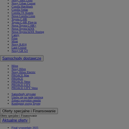
Nowy Yaris Cross
Nowy Urban Cruiser
Corolla Hatchback
Corolla Sedan
Corolla TS Kombi
Nowa Corolla Cross
Toyota C-HR
Toyota C-HR Plug-in
Nowa Toyota C-HR+
Nowa Toyota bZ4X
Nowa Toyota bZ4X Touring
Camry
Prius
Mirai
Nowy RAV4
Land Cruiser
Nowy GR GT
Samochody dostawcze
Hilux
Nowy Hilux
Nowy Hilux Electric
PROACE Max
PROACE
PROACE Verso
PROACE CITY
PROACE CITY Verso
Samochody używane
Umów się na jazdę testową
Zobacz wszystkie cenniki
Konfiguruj swoją Toyotę
Oferty specjalne i Finansowanie
Oferty specjalne i Finansowanie
Aktualne oferty
Finał wyprzedaży 2025