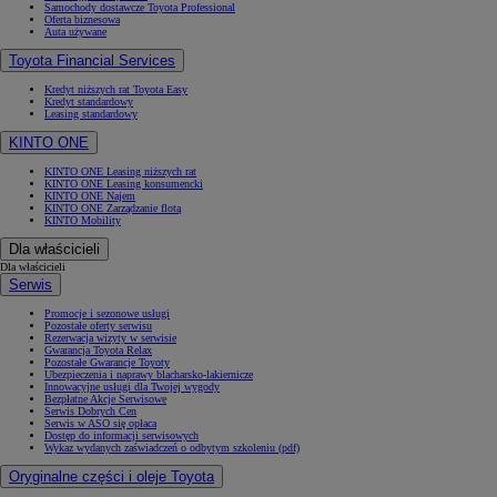
Samochody dostawcze Toyota Professional
Oferta biznesowa
Auta używane
Toyota Financial Services
Kredyt niższych rat Toyota Easy
Kredyt standardowy
Leasing standardowy
KINTO ONE
KINTO ONE Leasing niższych rat
KINTO ONE Leasing konsumencki
KINTO ONE Najem
KINTO ONE Zarządzanie flotą
KINTO Mobility
Dla właścicieli
Dla właścicieli
Serwis
Promocje i sezonowe usługi
Pozostałe oferty serwisu
Rezerwacja wizyty w serwisie
Gwarancja Toyota Relax
Pozostałe Gwarancje Toyoty
Ubezpieczenia i naprawy blacharsko-lakiernicze
Innowacyjne usługi dla Twojej wygody
Bezpłatne Akcje Serwisowe
Serwis Dobrych Cen
Serwis w ASO się opłaca
Dostęp do informacji serwisowych
Wykaz wydanych zaświadczeń o odbytym szkoleniu (pdf)
Oryginalne części i oleje Toyota