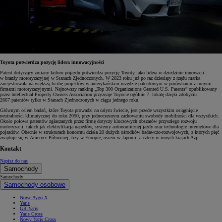
Toyota potwierdza pozycję lidera innowacyjności
Patent dotyczący zmiany koloru pojazdu potwierdza pozycję Toyoty jako lidera w dziedzinie innowacji
w branży motoryzacyjnej w Stanach Zjednoczonych. W 2023 roku już po raz dziesiąty z rzędu marka
zarejestrowała największą liczbę projektów w amerykańskim urzędzie patentowym w porównaniu z innymi
firmami motoryzacyjnymi. Najnowszy ranking „Top 300 Organizations Granted U.S. Patents” opublikowany
przez Intellectual Property Owners Association przyznaje Toyocie ogólnie 7. lokatę dzięki zdobyciu
2667 patentów tylko w Stanach Zjednoczonych w ciągu jednego roku.
Głównym celem badań, które Toyota prowadzi na całym świecie, jest przede wszystkim osiągnięcie
neutralności klimatycznej do roku 2050, przy jednoczesnym zachowaniu swobody mobilności dla wszystkich.
Około połowa patentów zgłaszanych przez firmę dotyczy kluczowych obszarów przyszłego rozwoju
motoryzacji, takich jak elektryfikacja napędów, systemy autonomicznej jazdy oraz technologie internetowe dla
pojazdów. Obecnie w strukturach koncernu działa 20 dużych ośrodków badawczo-rozwojowych, z których pięć
znajduje się w Ameryce Północnej, trzy w Europie, osiem w Japonii, a cztery w innych krajach Azji.
Kontakt
Napisz do nas
Samochody
Samochody
Samochody osobowe
Nowe Aygo X
Yaris
GR Yaris
Yaris Cross
Nowy Yaris Cross