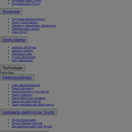
Oryginalne części Toyoty
Oryginalne oleje Toyoty
Akcesoria
Oryginalne akcesoria Toyoty
Opony i koła zimowe
Zabudowy samochodów dostawczych
Zabezpieczenia i alarmy
Sklep Toyoty
Strefa klienta
Aplikacja MyToyota
Instrukcje obsługi
Aktualizacja map
System Bluetooth®
Karty Ratownicze
Technologie
Technologie
Elektromobilność
Lider elektromobilności
Napęd hybrydowy
Napęd hybrydowy typu plug-in
Napęd wodorowy
Napęd elektryczny na baterię
Zasięg aut elektrycznych
Zalety posiadania aut elektrycznych
Ładowanie elektrycznej Toyoty
Toyota HomeCharge
Toyota Charging Network
Jak naładować elektryczną Toyotę?