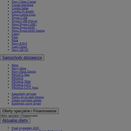
Nowy Urban Cruiser
Corolla Hatchback
Corolla Sedan
Corolla TS Kombi
Nowa Corolla Cross
Toyota C-HR
Toyota C-HR Plug-in
Nowa Toyota C-HR+
Nowa Toyota bZ4X
Nowa Toyota bZ4X Touring
Camry
Prius
Mirai
Nowy RAV4
Land Cruiser
Nowy GR GT
Samochody dostawcze
Hilux
Nowy Hilux
Nowy Hilux Electric
PROACE Max
PROACE
PROACE Verso
PROACE CITY
PROACE CITY Verso
Samochody używane
Umów się na jazdę testową
Zobacz wszystkie cenniki
Konfiguruj swoją Toyotę
Oferty specjalne i Finansowanie
Oferty specjalne i Finansowanie
Aktualne oferty
Finał wyprzedaży 2025