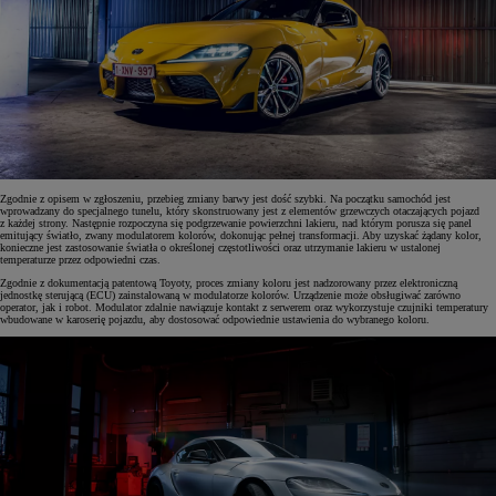
Zgodnie z opisem w zgłoszeniu, przebieg zmiany barwy jest dość szybki. Na początku samochód jest
wprowadzany do specjalnego tunelu, który skonstruowany jest z elementów grzewczych otaczających pojazd
z każdej strony. Następnie rozpoczyna się podgrzewanie powierzchni lakieru, nad którym porusza się panel
emitujący światło, zwany modulatorem kolorów, dokonując pełnej transformacji. Aby uzyskać żądany kolor,
konieczne jest zastosowanie światła o określonej częstotliwości oraz utrzymanie lakieru w ustalonej
temperaturze przez odpowiedni czas.
Zgodnie z dokumentacją patentową Toyoty, proces zmiany koloru jest nadzorowany przez elektroniczną
jednostkę sterującą (ECU) zainstalowaną w modulatorze kolorów. Urządzenie może obsługiwać zarówno
operator, jak i robot. Modulator zdalnie nawiązuje kontakt z serwerem oraz wykorzystuje czujniki temperatury
wbudowane w karoserię pojazdu, aby dostosować odpowiednie ustawienia do wybranego koloru.