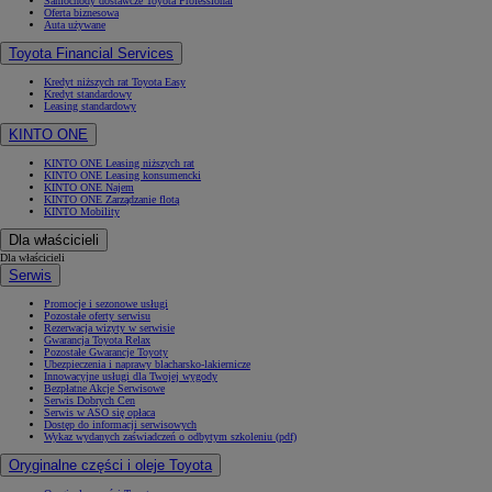
Samochody dostawcze Toyota Professional
Oferta biznesowa
Auta używane
Toyota Financial Services
Kredyt niższych rat Toyota Easy
Kredyt standardowy
Leasing standardowy
KINTO ONE
KINTO ONE Leasing niższych rat
KINTO ONE Leasing konsumencki
KINTO ONE Najem
KINTO ONE Zarządzanie flotą
KINTO Mobility
Dla właścicieli
Dla właścicieli
Serwis
Promocje i sezonowe usługi
Pozostałe oferty serwisu
Rezerwacja wizyty w serwisie
Gwarancja Toyota Relax
Pozostałe Gwarancje Toyoty
Ubezpieczenia i naprawy blacharsko-lakiernicze
Innowacyjne usługi dla Twojej wygody
Bezpłatne Akcje Serwisowe
Serwis Dobrych Cen
Serwis w ASO się opłaca
Dostęp do informacji serwisowych
Wykaz wydanych zaświadczeń o odbytym szkoleniu (pdf)
Oryginalne części i oleje Toyota