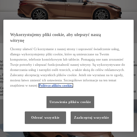
Wykorzystujemy pliki cookie, aby ulepszyć naszą
witrynę
U.S. News & World Report w swoim najnowszym rankingu najlepszych aut wyróżnił dwa modele
Chcemy ułatwić Ci korzystanie z naszej strony i usprawnić świadczenie usług,
Toyoty jako najlepsze wybory dla rodzin. Nowa Camry zdobyła dwie nagrody, a Highlander
dlatego wykorzystujemy pliki cookie, które są umieszczane na Twoim
triumfował w kategorii SUV-ów.
komputerze, telefonie komórkowym lub tablecie. Pomagają one nam zrozumieć
W mającym 90-letnią historię
rankingu U.S. News & World Report nowa Toyota Camry została zdobyła dwa
Twoje potrzeby i ulepszać funkcjonalność naszej witryny. Są wykorzystywane do
tytuły – „Best Midsize Car for Families” oraz „Best Midsize Hybrid Car for Families”. Mike Tripp, wiceprezes
ds. marketingu w Toyota North America, tak to podsumował:
dostarczania usług i narzędzi osób trzecich, a także służą do celów reklamowych.
„Te nagrody to dowód na to, że osiągnęliśmy idealne połączenie designu inspirowanego sportem, wydajnego
Zalecamy akceptację wszystkich plików cookie. Jeżeli nie wyrażasz na to zgody,
napędu oraz wnętrza stworzonego z myślą o kierowcy. To też uznanie dla naszych zespołów inżynierów,
możesz łatwo zmienić ich ustawienia. Szczegółowe informacje na ten temat
stylistów oraz pracowników fabryk, którzy tworzą najpopularniejszego sedana w USA”.
znajdziesz w naszej
Polityce plików cookie.
Camry od 22 lat jest najchętniej wybieranym autem w swojej klasie na rynku amerykańskim. W nowej
odsłonie model ten ma bardziej sportową stylistykę nadwozia oraz wyrazisty design przedniego pasa z nowymi
reflektorami, wnętrze z materiałami i jakością wykonania z klasy premium oraz najnowsze technologie.
Ustawienia plików cookie
Odrzuć wszystkie
Zaakceptuj wszystkie