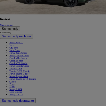
Kontakt
Napisz do nas
Samochody
Samochody
Samochody osobowe
Nowe Aygo X
Yaris
GR Yaris
Yaris Cross
Nowy Yaris Cross
Nowy Urban Cruiser
Corolla Hatchback
Corolla Sedan
Corolla TS Kombi
Nowa Corolla Cross
Toyota C-HR
Toyota C-HR Plug-in
Nowa Toyota C-HR+
Nowa Toyota bZ4X
Nowa Toyota bZ4X Touring
Camry
Prius
Mirai
Nowy RAV4
Land Cruiser
Nowy GR GT
Samochody dostawcze