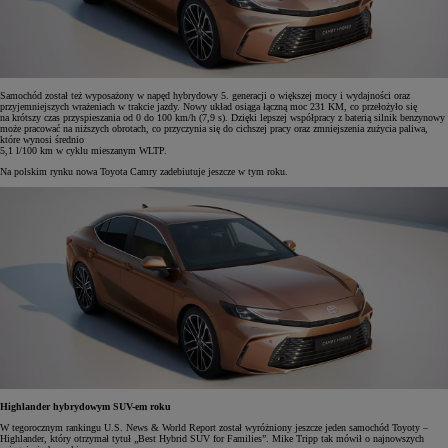
Samochód został też wyposażony w napęd hybrydowy 5. generacji o większej mocy i wydajności oraz
przyjemniejszych wrażeniach w trakcie jazdy. Nowy układ osiąga łączną moc 231 KM, co przełożyło się
na krótszy czas przyspieszania od 0 do 100 km/h (7,9 s). Dzięki lepszej współpracy z baterią silnik benzynowy
może pracować na niższych obrotach, co przyczynia się do cichszej pracy oraz zmniejszenia zużycia paliwa,
które wynosi średnio
5,1 l/100 km w cyklu mieszanym WLTP.
Na polskim rynku nowa Toyota Camry zadebiutuje jeszcze w tym roku.
Highlander hybrydowym SUV-em roku
W tegorocznym rankingu U.S. News & World Report został wyróżniony jeszcze jeden samochód Toyoty –
Highlander, który otrzymał tytuł „Best Hybrid SUV for Families”. Mike Tripp tak mówił o najnowszych