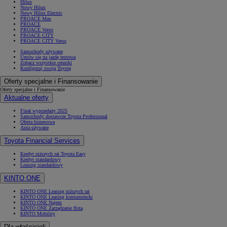
Hilux
Nowy Hilux
Nowy Hilux Electric
PROACE Max
PROACE
PROACE Verso
PROACE CITY
PROACE CITY Verso
Samochody używane
Umów się na jazdę testową
Zobacz wszystkie cenniki
Konfiguruj swoją Toyotę
Oferty specjalne i Finansowanie
Oferty specjalne i Finansowanie
Aktualne oferty
Finał wyprzedaży 2025
Samochody dostawcze Toyota Professional
Oferta biznesowa
Auta używane
Toyota Financial Services
Kredyt niższych rat Toyota Easy
Kredyt standardowy
Leasing standardowy
KINTO ONE
KINTO ONE Leasing niższych rat
KINTO ONE Leasing konsumencki
KINTO ONE Najem
KINTO ONE Zarządzanie flotą
KINTO Mobility
Dla właścicieli