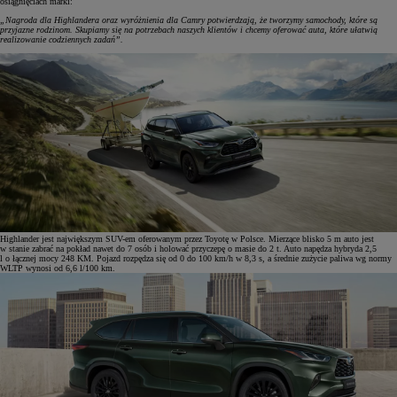
osiągnięciach marki:
„Nagroda dla Highlandera oraz wyróżnienia dla Camry potwierdzają, że tworzymy samochody, które są
przyjazne rodzinom. Skupiamy się na potrzebach naszych klientów i chcemy oferować auta, które ułatwią
realizowanie codziennych zadań”.
Highlander jest największym SUV-em oferowanym przez Toyotę w Polsce. Mierzące blisko 5 m auto jest
w stanie zabrać na pokład nawet do 7 osób i holować przyczepę o masie do 2 t. Auto napędza hybryda 2,5
l o łącznej mocy 248 KM. Pojazd rozpędza się od 0 do 100 km/h w 8,3 s, a średnie zużycie paliwa wg normy
WLTP wynosi od 6,6 l/100 km.