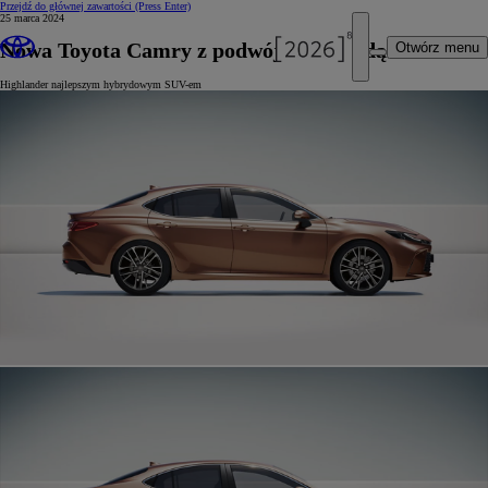
Przejdź do głównej zawartości
(Press Enter)
25 marca 2024
Nowa Toyota Camry z podwójną nagrodą
Otwórz menu
Highlander najlepszym hybrydowym SUV-em