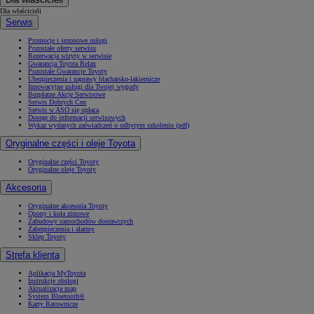
Dla właścicieli
Serwis
Promocje i sezonowe usługi
Pozostałe oferty serwisu
Rezerwacja wizyty w serwisie
Gwarancja Toyota Relax
Pozostałe Gwarancje Toyoty
Ubezpieczenia i naprawy blacharsko-lakiernicze
Innowacyjne usługi dla Twojej wygody
Bezpłatne Akcje Serwisowe
Serwis Dobrych Cen
Serwis w ASO się opłaca
Dostęp do informacji serwisowych
Wykaz wydanych zaświadczeń o odbytym szkoleniu (pdf)
Oryginalne części i oleje Toyota
Oryginalne części Toyoty
Oryginalne oleje Toyoty
Akcesoria
Oryginalne akcesoria Toyoty
Opony i koła zimowe
Zabudowy samochodów dostawczych
Zabezpieczenia i alarmy
Sklep Toyoty
Strefa klienta
Aplikacja MyToyota
Instrukcje obsługi
Aktualizacja map
System Bluetooth®
Karty Ratownicze