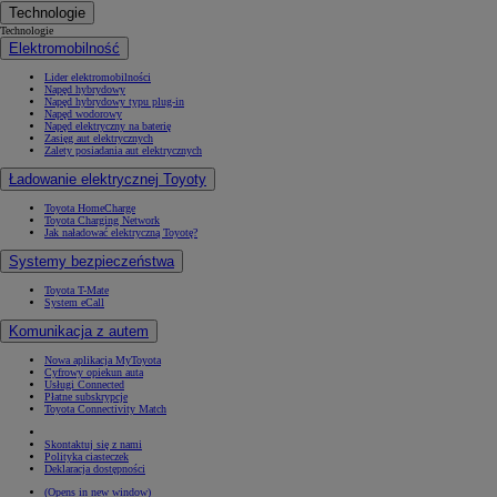
Technologie
Technologie
Elektromobilność
Lider elektromobilności
Napęd hybrydowy
Napęd hybrydowy typu plug-in
Napęd wodorowy
Napęd elektryczny na baterię
Zasięg aut elektrycznych
Zalety posiadania aut elektrycznych
Ładowanie elektrycznej Toyoty
Toyota HomeCharge
Toyota Charging Network
Jak naładować elektryczną Toyotę?
Systemy bezpieczeństwa
Toyota T-Mate
System eCall
Komunikacja z autem
Nowa aplikacja MyToyota
Cyfrowy opiekun auta
Usługi Connected
Płatne subskrypcje
Toyota Connectivity Match
Skontaktuj się z nami
Polityka ciasteczek
Deklaracja dostępności
(Opens in new window)