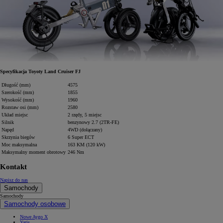
Specyfikacja Toyoty Land Cruiser FJ
Długość (mm)
4575
Szerokość (mm)
1855
Wysokość (mm)
1960
Rozstaw osi (mm)
2580
Układ miejsc
2 rzędy, 5 miejsc
Silnik
benzynowy 2.7 (2TR-FE)
Napęd
4WD (dołączany)
Skrzynia biegów
6 Super ECT
Moc maksymalna
163 KM (120 kW)
Maksymalny moment obrotowy
246 Nm
Kontakt
Napisz do nas
Samochody
Samochody
Samochody osobowe
Nowe Aygo X
Yaris