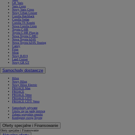
GR Yaris
Yaris Cross
Nowy Yaris Cross
Nowy Urban Cruiser
Corolla Hatchback
Corolla Sedan
Corolla TS Kombi
Nowa Corolla Cross
Toyota C-HR
Toyota C-HR Plug-in
Nowa Toyota C-HR+
Nowa Toyota bZ4X
Nowa Toyota bZ4X Touring
Camry
Prius
Mirai
Nowy RAV4
Land Cruiser
Nowy GR GT
Samochody dostawcze
Hilux
Nowy Hilux
Nowy Hilux Electric
PROACE Max
PROACE
PROACE Verso
PROACE CITY
PROACE CITY Verso
Samochody używane
Umów się na jazdę testową
Zobacz wszystkie cenniki
Konfiguruj swoją Toyotę
Oferty specjalne i Finansowanie
Oferty specjalne i Finansowanie