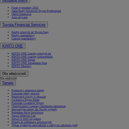
Aktualne oferty
Finał wyprzedaży 2025
Samochody dostawcze Toyota Professional
Oferta biznesowa
Auta używane
Toyota Financial Services
Kredyt niższych rat Toyota Easy
Kredyt standardowy
Leasing standardowy
KINTO ONE
KINTO ONE Leasing niższych rat
KINTO ONE Leasing konsumencki
KINTO ONE Najem
KINTO ONE Zarządzanie flotą
KINTO Mobility
Dla właścicieli
Dla właścicieli
Serwis
Promocje i sezonowe usługi
Pozostałe oferty serwisu
Rezerwacja wizyty w serwisie
Gwarancja Toyota Relax
Pozostałe Gwarancje Toyoty
Ubezpieczenia i naprawy blacharsko-lakiernicze
Innowacyjne usługi dla Twojej wygody
Bezpłatne Akcje Serwisowe
Serwis Dobrych Cen
Serwis w ASO się opłaca
Dostęp do informacji serwisowych
Wykaz wydanych zaświadczeń o odbytym szkoleniu (pdf)