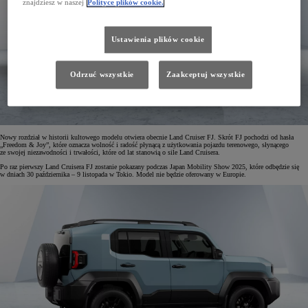
znajdziesz w naszej
Polityce plików cookie.
Ustawienia plików cookie
Odrzuć wszystkie
Zaakceptuj wszystkie
Nowy rozdział w historii kultowego modelu otwiera obecnie Land Cruiser FJ. Skrót FJ pochodzi od hasła
„Freedom & Joy”, które oznacza wolność i radość płynącą z użytkowania pojazdu terenowego, słynącego
ze swojej niezawodności i trwałości, które od lat stanowią o sile Land Cruisera.
Po raz pierwszy Land Cruisera FJ zostanie pokazany podczas Japan Mobility Show 2025, które odbędzie się
w dniach 30 października – 9 listopada w Tokio. Model nie będzie oferowany w Europie.