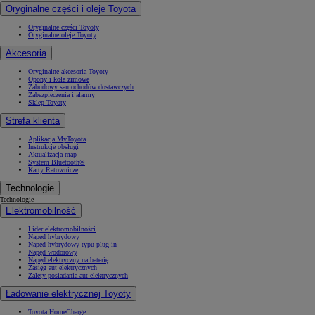
Oryginalne części i oleje Toyota
Oryginalne części Toyoty
Oryginalne oleje Toyoty
Akcesoria
Oryginalne akcesoria Toyoty
Opony i koła zimowe
Zabudowy samochodów dostawczych
Zabezpieczenia i alarmy
Sklep Toyoty
Strefa klienta
Aplikacja MyToyota
Instrukcje obsługi
Aktualizacja map
System Bluetooth®
Karty Ratownicze
Technologie
Technologie
Elektromobilność
Lider elektromobilności
Napęd hybrydowy
Napęd hybrydowy typu plug-in
Napęd wodorowy
Napęd elektryczny na baterię
Zasięg aut elektrycznych
Zalety posiadania aut elektrycznych
Ładowanie elektrycznej Toyoty
Toyota HomeCharge