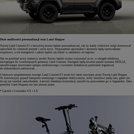
Duże możliwości personalizacji oraz Land Hopper
Toyotę Land Cruisera FJ z łatwością można będzie personalizować, tak by każdy właściciel mógł dostosować
samochód do własnych potrzeb i stylu życia. Wyposażenie opcjonalne i akcesoria będą wprowadzane
stopniowo, a ich dostępność i zakres będzie się różnić w zależności od regionu.
Tak na przykład nowy terenowy model Toyoty będzie można wyposażyć m.in. w okrągłe reflektory,
nawiązujące do wcześniejszych generacji Land Cruisera. Dostępne będą również panele systemu MOLLE,
umożliwiające mocowanie sprzętu outdoorowego i tworzenie dodatkowej przestrzeni bagażowej
do różnorodnych zastosowań.
Ciekawym uzupełnieniem nowego Land Cruisera FJ może być także rozwijany przez Toyotę Land Hopper.
To innowacyjny pojazd transportu osobistego z napędem elektrycznym, który umożliwi jazdę tam, gdzie nie
da się już wjechać samochodem. Łatwość składania konstrukcji umożliwia przewożenie go w bagażniku. Data
premiery Land Hoppera nie jest jeszcze znana.
* Łącznie z Lexusami GX i LX.