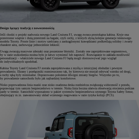
Design łączący tradycję z nowoczesnością
Jeśli chodzi o projekt nadwozia nowego Land Cruisera FJ, uwagę zwraca prostokątna kabina. Kryje ona
przestronne wnętrze i dużą przestrzeń na bagaże, czyli cechy, z których słyną kolejne generacje terenowego
modelu Toyoty. Proste linie i motyw sześcianu z zaokrąglonymi krawędziami podkreślają solidny i zwarty
charakter auta, zachowując jednocześnie lekkość.
Uwagę zwracają masywne zderzaki oraz poszerzone błotniki. Zostały one zaprojektowane segmentowo,
by w razie uszkodzenia można było je łatwo wymienić lub naprawić. Rozwiązanie to zakłada możliwość
personalizacji – właściciele nowego Land Cruisera FJ będą mogli dostosowywać jego wygląd
do indywidualnych upodobań.
Kabina Toyoty Land Cruisera FJ została zaprojektowana z myślą o intuicyjnej obsłudze i pewnym
prowadzeniu. Ekrany i przełączniki rozmieszczono tak, by kierowca nie musiał odrywać wzroku od drogi,
a ruchy ręką były minimalne. Dopracowano położenie dźwigni zmiany biegów. Wszystko po to,
by prowadzenie samochodu było jak najbardziej komfortowe.
Nisko poprowadzona linia maski oraz nisko osadzona deska rozdzielcza zwiększają widoczność z przodu,
poprawiając tym samym bezpieczeństwo w terenie. Niska linia boczna ułatwia obserwację otoczenia podczas
jazdy w terenie. Samochód wyposażono w pakiet systemów bezpieczeństwa czynnego Toyota Safety Sense,
obejmujący m.in. zaawansowany układ wczesnego reagowania w razie ryzyka kolizji (PCS).