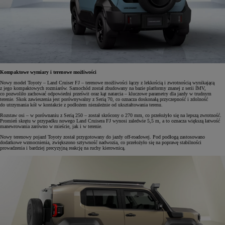
Kompaktowe wymiary i terenowe możliwości
Nowy model Toyoty – Land Cruiser FJ – terenowe możliwości łączy z lekkością i zwrotnością wynikającą
z jego kompaktowych rozmiarów. Samochód został zbudowany na bazie platformy znanej z serii IMV,
co pozwoliło zachować odpowiedni prześwit oraz kąt natarcia – kluczowe parametry dla jazdy w trudnym
terenie. Skok zawieszenia jest porównywalny z Serią 70, co oznacza doskonałą przyczepność i zdolność
do utrzymania kół w kontakcie z podłożem niezależnie od ukształtowania terenu.
Rozstaw osi – w porównaniu z Serią 250 – został skrócony o 270 mm, co przełożyło się na lepszą zwrotność.
Promień skrętu w przypadku nowego Land Cruisera FJ wynosi zaledwie 5,5 m, a to oznacza większą łatwość
manewrowania zarówno w mieście, jak i w terenie.
Nowy terenowy pojazd Toyoty został przygotowany do jazdy off-roadowej. Pod podłogą zastosowano
dodatkowe wzmocnienia, zwiększono sztywność nadwozia, co przełożyło się na poprawę stabilności
prowadzenia i bardziej precyzyjną reakcję na ruchy kierownicą.