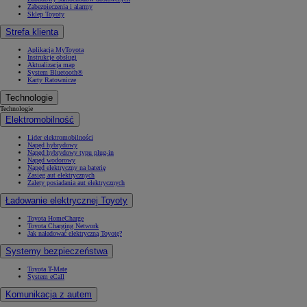
Zabezpieczenia i alarmy
Sklep Toyoty
Strefa klienta
Aplikacja MyToyota
Instrukcje obsługi
Aktualizacja map
System Bluetooth®
Karty Ratownicze
Technologie
Technologie
Elektromobilność
Lider elektromobilności
Napęd hybrydowy
Napęd hybrydowy typu plug-in
Napęd wodorowy
Napęd elektryczny na baterię
Zasięg aut elektrycznych
Zalety posiadania aut elektrycznych
Ładowanie elektrycznej Toyoty
Toyota HomeCharge
Toyota Charging Network
Jak naładować elektryczną Toyotę?
Systemy bezpieczeństwa
Toyota T-Mate
System eCall
Komunikacja z autem