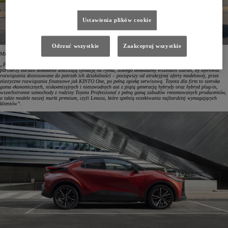
Ustawienia plików cookie
Odrzuć wszystkie
Zaakceptuj wszystkie
Mirosław Sochacki, Corporate Sales Senior Manager w Toyota Central Europe, tak to skomentował:
„Pozycja lidera rynku flotowego w Polsce to efekt zaufania, jakim obdarzają nas klienci. Wiemy, że nasi
partnerzy bardzo dokładnie analizują sytuację na rynku, dlatego dokładamy wszelkich starań, by oferować
rozwiązania dostosowane do potrzeb ich działalności – począwszy od atrakcyjnej oferty modelowej, przez
elastyczne rozwiązania finansowe jak KINTO One, po pełną opiekę serwisową. Toyota dla firm to szeroka
gama ekonomicznych, niskoemisyjnych i niezawodnych aut z piątą generacją hybrydy oraz hybryd plug-in,
wszechstronne samochody z rodziny Toyota Professional z pełną gamą zabudów renomowanych producentów,
a także modele naszej marki premium, czyli Lexusa, które spełnią oczekiwania najbardziej wymagających
klientów”.