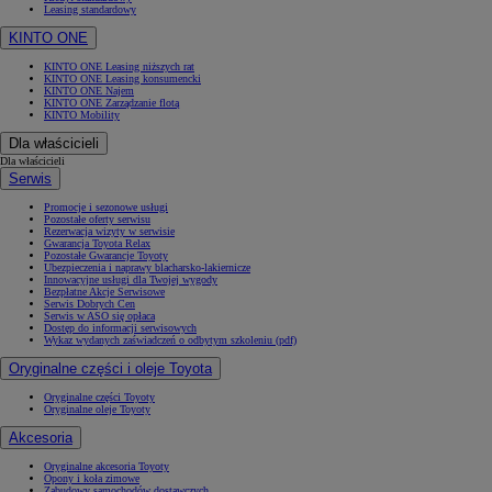
Leasing standardowy
KINTO ONE
KINTO ONE Leasing niższych rat
KINTO ONE Leasing konsumencki
KINTO ONE Najem
KINTO ONE Zarządzanie flotą
KINTO Mobility
Dla właścicieli
Dla właścicieli
Serwis
Promocje i sezonowe usługi
Pozostałe oferty serwisu
Rezerwacja wizyty w serwisie
Gwarancja Toyota Relax
Pozostałe Gwarancje Toyoty
Ubezpieczenia i naprawy blacharsko-lakiernicze
Innowacyjne usługi dla Twojej wygody
Bezpłatne Akcje Serwisowe
Serwis Dobrych Cen
Serwis w ASO się opłaca
Dostęp do informacji serwisowych
Wykaz wydanych zaświadczeń o odbytym szkoleniu (pdf)
Oryginalne części i oleje Toyota
Oryginalne części Toyoty
Oryginalne oleje Toyoty
Akcesoria
Oryginalne akcesoria Toyoty
Opony i koła zimowe
Zabudowy samochodów dostawczych