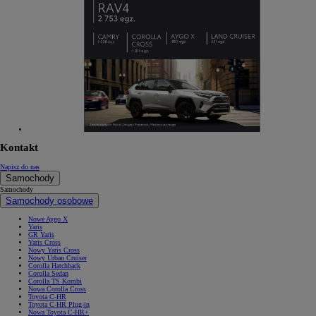
Kontakt
Napisz do nas
Samochody
Samochody
Samochody osobowe
Nowe Aygo X
Yaris
GR Yaris
Yaris Cross
Nowy Yaris Cross
Nowy Urban Cruiser
Corolla Hatchback
Corolla Sedan
Corolla TS Kombi
Nowa Corolla Cross
Toyota C-HR
Toyota C-HR Plug-in
Nowa Toyota C-HR+