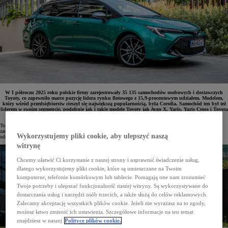
W I półroczu 2025 roku polskie firmy zarejestrowały 35 135 samochodów osobowych i dostawczych
Toyoty, co zapewniło marce pozycję lidera rynku flotowego z 15,9-procentowym udziałem. Modelem,
który wśród przedsiębiorstw cieszył się największą popularnością, była Corolla. Samochód ten był też
liderem w swoim segmencie, podobnie jak i takie modele Toyoty jak Aygo X, Yaris, Yaris Cross i Toyota
C-HR.
Toyota utrzymuje pozycję lidera sprzedaży flotowej w Polsce. Od stycznia do czerwca 2025 roku firmy
zarejestrowały 35 135 samochodów osobowych i dostawczych marki, co przełożyło się na 15,9-procentowy
Wykorzystujemy pliki cookie, aby ulepszyć naszą
udział w rynku.
witrynę
Chcemy ułatwić Ci korzystanie z naszej strony i usprawnić świadczenie usług,
dlatego wykorzystujemy pliki cookie, które są umieszczane na Twoim
komputerze, telefonie komórkowym lub tablecie. Pomagają one nam zrozumieć
Twoje potrzeby i ulepszać funkcjonalność naszej witryny. Są wykorzystywane do
dostarczania usług i narzędzi osób trzecich, a także służą do celów reklamowych.
Zalecamy akceptację wszystkich plików cookie. Jeżeli nie wyrażasz na to zgody,
możesz łatwo zmienić ich ustawienia. Szczegółowe informacje na ten temat
znajdziesz w naszej
Polityce plików cookie.