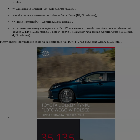
w klasie,
w segmencie B liderem jest Yaris (25,6% udziału),
wśród miejskich crossoverów lideruje Yaris Cross (18,7% udziału),
w klasie kompaktów – Corolla (25,8% udziału),
w dynamicznie rosnącym segmencie C-SUV marka ma aż dwóch przedstawicieli – liderem jest
Toyota C-HR (12,3% udziału), a na 9. pozycji sklasyfikowana została Corolla Cross (1311 egz.,
4,2% udziału).
Firmy chętnie decydują się także na takie modele, jak RAV4 (2753 egz.) oraz Camry (1628 egz.).