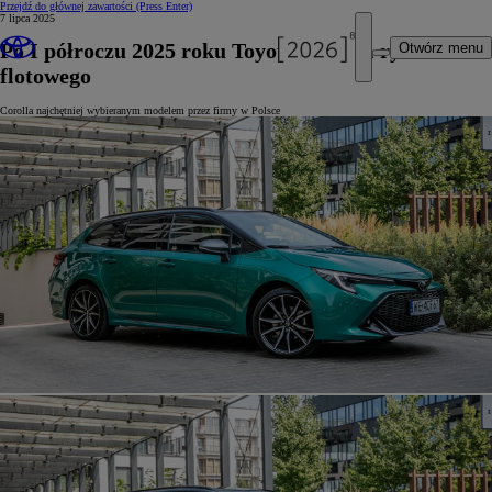
Przejdź do głównej zawartości
(Press Enter)
7 lipca 2025
Po I półroczu 2025 roku Toyota liderem rynku
Otwórz menu
flotowego
Corolla najchętniej wybieranym modelem przez firmy w Polsce