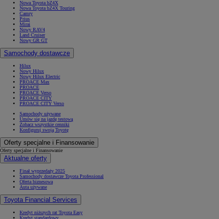
Nowa Toyota bZ4X
Nowa Toyota bZ4X Touring
Camry
Prius
Mirai
Nowy RAV4
Land Cruiser
Nowy GR GT
Samochody dostawcze
Hilux
Nowy Hilux
Nowy Hilux Electric
PROACE Max
PROACE
PROACE Verso
PROACE CITY
PROACE CITY Verso
Samochody używane
Umów się na jazdę testową
Zobacz wszystkie cenniki
Konfiguruj swoją Toyotę
Oferty specjalne i Finansowanie
Oferty specjalne i Finansowanie
Aktualne oferty
Finał wyprzedaży 2025
Samochody dostawcze Toyota Professional
Oferta biznesowa
Auta używane
Toyota Financial Services
Kredyt niższych rat Toyota Easy
Kredyt standardowy