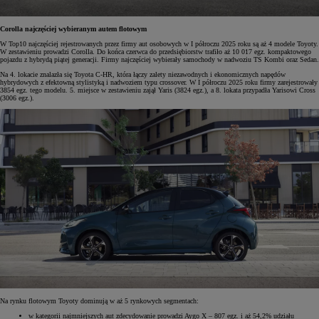
Corolla najczęściej wybieranym autem flotowym
W Top10 najczęściej rejestrowanych przez firmy aut osobowych w I półroczu 2025 roku są aż 4 modele Toyoty.
W zestawieniu prowadzi Corolla. Do końca czerwca do przedsiębiorstw trafiło aż 10 017 egz. kompaktowego
pojazdu z hybrydą piątej generacji. Firmy najczęściej wybierały samochody w nadwoziu TS Kombi oraz Sedan.
Na 4. lokacie znalazła się Toyota C-HR, która łączy zalety niezawodnych i ekonomicznych napędów
hybrydowych z efektowną stylistyką i nadwoziem typu crossover. W I półroczu 2025 roku firmy zarejestrowały
3854 egz. tego modelu. 5. miejsce w zestawieniu zajął Yaris (3824 egz.), a 8. lokata przypadła Yarisowi Cross
(3006 egz.).
Na rynku flotowym Toyoty dominują w aż 5 rynkowych segmentach:
w kategorii najmniejszych aut zdecydowanie prowadzi Aygo X – 807 egz. i aż 54,2% udziału