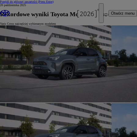
Przejdź do głównej zawartości
(Press Enter)
20 października 2025
Rekordowe wyniki Toyota Motor Europe
Otwórz menu
Yaris Cross najczęściej wybieranym modelem