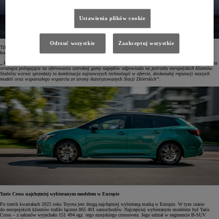
Ustawienia plików cookie
Odrzuć wszystkie
Zaakceptuj wszystkie
Till Conrad, wiceprezydent ds. sprzedaży w Toyota Motor Europe, mówiąc o wynikach sprzedażowych
koncernu w Europie, podkreślił:
„Jesteśmy zadowoleni z wyników sprzedaży na tym bardzo konkurencyjnym rynku. Potwierdzają one, że nasza
strategia polegająca na oferowaniu szerokiej gamy napędów odpowiada na potrzeby europejskich klientów.
Stabilny wzrost sprzedaży to kombinacja najnowszych technologii w ofercie, doskonałej reputacji naszych
modeli oraz wspaniałego wsparcia ze strony Autoryzowanych Stacji Dilerskich”.
Yaris Cross najchętniej wybieranym modelem w Europie
Po trzech kwartałach 2025 roku Toyota jest drugą najchętniej wybieraną marką w Europie. W tym czasie
do europejskich klientów trafiło łącznie 865 401 samochodów. Najczęściej wybieranym modelem był Yaris
Cross – z salonów wyjechało 151 494 egz. tego miejskiego crossovera. Jego udział w segmencie B-SUV