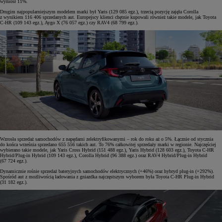
wyniósł 11%.
Drugim najpopularniejszym modelem marki był Yaris (129 085 egz.), trzecią pozycję zajęła Corolla
z wynikiem 116 406 sprzedanych aut. Europejscy klienci chętnie kupowali również takie modele, jak Toyota
C-HR (109 143 egz.), Aygo X (76 057 egz.) czy RAV4 (68 799 egz.).
Wzrosła sprzedaż samochodów z napędami zelektryfikowanymi – rok do roku aż o 5%. Łącznie od stycznia
do końca września sprzedano 655 556 takich aut. To 76% całkowitej sprzedaży marki w regionie. Najczęściej
wybierano takie modele, jak Yaris Cross Hybrid (151 488 egz.), Yaris Hybrid (128 603 egz.), Toyota C-HR
Hybrid/Plug-in Hybrid (109 143 egz.), Corolla Hybrid (96 388 egz.) oraz RAV4 Hybrid/Plug-in Hybrid
(67 724 egz.).
Dynamicznie rośnie sprzedaż bateryjnych samochodów elektrycznych (+46%) oraz hybryd plug-in (+292%).
Spośród aut z możliwością ładowania z gniazdka najczęstszym wyborem była Toyota C-HR Plug-in Hybrid
(31 182 egz.).