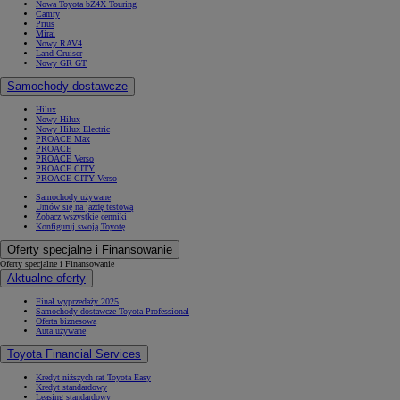
Nowa Toyota bZ4X Touring
Camry
Prius
Mirai
Nowy RAV4
Land Cruiser
Nowy GR GT
Samochody dostawcze
Hilux
Nowy Hilux
Nowy Hilux Electric
PROACE Max
PROACE
PROACE Verso
PROACE CITY
PROACE CITY Verso
Samochody używane
Umów się na jazdę testową
Zobacz wszystkie cenniki
Konfiguruj swoją Toyotę
Oferty specjalne i Finansowanie
Oferty specjalne i Finansowanie
Aktualne oferty
Finał wyprzedaży 2025
Samochody dostawcze Toyota Professional
Oferta biznesowa
Auta używane
Toyota Financial Services
Kredyt niższych rat Toyota Easy
Kredyt standardowy
Leasing standardowy