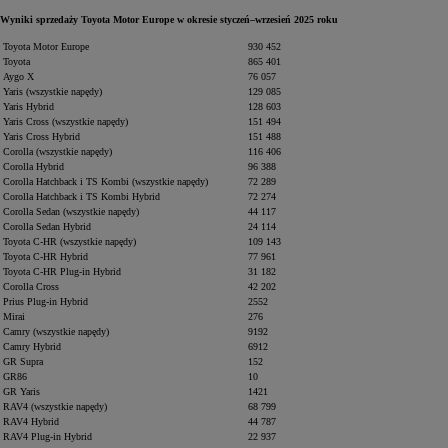
Wyniki sprzedaży Toyota Motor Europe w okresie styczeń–wrzesień 2025 roku
Toyota Motor Europe
930 452
Toyota
865 401
Aygo X
76 057
Yaris (wszystkie napędy)
129 085
Yaris Hybrid
128 603
Yaris Cross (wszystkie napędy)
151 494
Yaris Cross Hybrid
151 488
Corolla (wszystkie napędy)
116 406
Corolla Hybrid
96 388
Corolla Hatchback i TS Kombi (wszystkie napędy)
72 289
Corolla Hatchback i TS Kombi Hybrid
72 274
Corolla Sedan (wszystkie napędy)
44 117
Corolla Sedan Hybrid
24 114
Toyota C-HR (wszystkie napędy)
109 143
Toyota C-HR Hybrid
77 961
Toyota C-HR Plug-in Hybrid
31 182
Corolla Cross
42 202
Prius Plug-in Hybrid
2552
Mirai
276
Camry (wszystkie napędy)
9192
Camry Hybrid
6912
GR Supra
152
GR86
10
GR Yaris
1421
RAV4 (wszystkie napędy)
68 799
RAV4 Hybrid
44 787
RAV4 Plug-in Hybrid
22 937