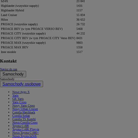
bZ4X
23 841
Highlander (wszystkie napędy)
1431
Highlander Hybrid
1157
Land Cruiser
15 834
Hilux
36 652
PROACE (wszystkie napędy)
26 732
PROACE BEV (w tym PROACE VERSO BEV)
5468
PROACE CITY (wszystkie napędy)
44 232
PROACE CITY BEV (w tym PROACE CITY Verso BEV)
8431
PROACE MAX (wszystkie napędy)
9803
PROACE MAX BEV
1358
Inne modele
1517
Kontakt
Napisz do nas
Samochody
Samochody
Samochody osobowe
Nowe Aygo X
Yaris
GR Yaris
Yaris Cross
Nowy Yaris Cross
Nowy Urban Cruiser
Corolla Hatchback
Corolla Sedan
Corolla TS Kombi
Nowa Corolla Cross
Toyota C-HR
Toyota C-HR Plug-in
Nowa Toyota C-HR+
Nowa Toyota bZ4X