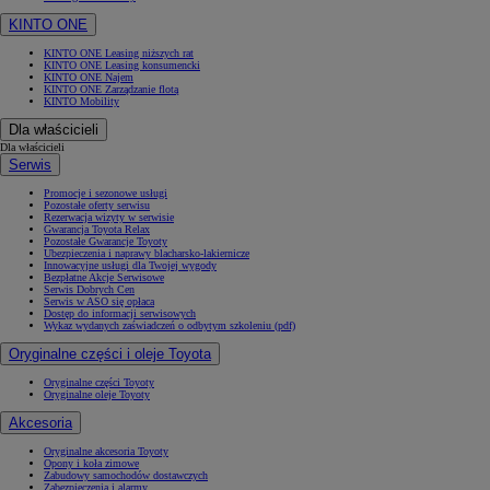
KINTO ONE
KINTO ONE Leasing niższych rat
KINTO ONE Leasing konsumencki
KINTO ONE Najem
KINTO ONE Zarządzanie flotą
KINTO Mobility
Dla właścicieli
Dla właścicieli
Serwis
Promocje i sezonowe usługi
Pozostałe oferty serwisu
Rezerwacja wizyty w serwisie
Gwarancja Toyota Relax
Pozostałe Gwarancje Toyoty
Ubezpieczenia i naprawy blacharsko-lakiernicze
Innowacyjne usługi dla Twojej wygody
Bezpłatne Akcje Serwisowe
Serwis Dobrych Cen
Serwis w ASO się opłaca
Dostęp do informacji serwisowych
Wykaz wydanych zaświadczeń o odbytym szkoleniu (pdf)
Oryginalne części i oleje Toyota
Oryginalne części Toyoty
Oryginalne oleje Toyoty
Akcesoria
Oryginalne akcesoria Toyoty
Opony i koła zimowe
Zabudowy samochodów dostawczych
Zabezpieczenia i alarmy