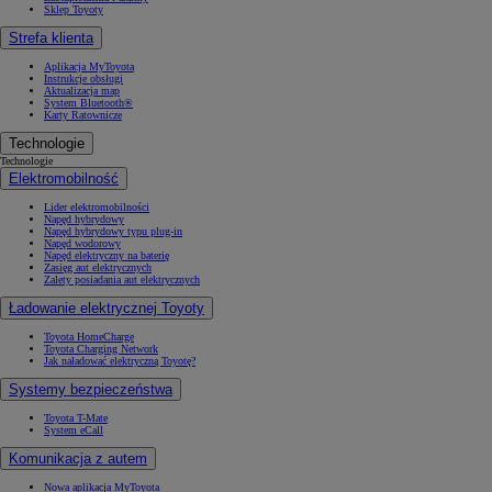
Sklep Toyoty
Strefa klienta
Aplikacja MyToyota
Instrukcje obsługi
Aktualizacja map
System Bluetooth®
Karty Ratownicze
Technologie
Technologie
Elektromobilność
Lider elektromobilności
Napęd hybrydowy
Napęd hybrydowy typu plug-in
Napęd wodorowy
Napęd elektryczny na baterię
Zasięg aut elektrycznych
Zalety posiadania aut elektrycznych
Ładowanie elektrycznej Toyoty
Toyota HomeCharge
Toyota Charging Network
Jak naładować elektryczną Toyotę?
Systemy bezpieczeństwa
Toyota T-Mate
System eCall
Komunikacja z autem
Nowa aplikacja MyToyota