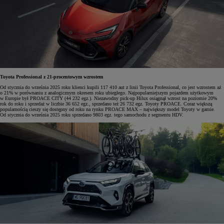
Toyota Professional z 21-procentowym wzrostem
Od stycznia do września 2025 roku klienci kupili 117 410 aut z linii Toyota Professional, co jest wzrostem aż
o 21% w porównaniu z analogicznym okresem roku ubiegłego. Najpopularniejszym pojazdem użytkowym
w Europie był PROACE CITY (44 232 egz.). Niezawodny pick-up Hilux osiągnął wzrost na poziomie 20%
rok do roku i sprzedaż w liczbie 36 652 egz., sprzedano też 26 732 egz. Toyoty PROACE. Coraz większą
popularnością cieszy się dostępny od roku na rynku PROACE MAX – największy model Toyoty w gamie.
Od stycznia do września 2025 roku sprzedano 9803 egz. tego samochodu z segmentu HDV.