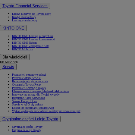
Toyota Financial Services
Kredyt niższych rat Toyota Easy
Kredyt standardowy
Leasing standardowy
KINTO ONE
KINTO ONE Leasing niższych rat
KINTO ONE Leasing konsumencki
KINTO ONE Najem
KINTO ONE Zarządzanie flotą
KINTO Mobility
Dla właścicieli
Dla właścicieli
Serwis
Promocje i sezonowe usługi
Pozostałe oferty serwisu
Rezerwacja wizyty w serwisie
Gwarancja Toyota Relax
Pozostałe Gwarancje Toyoty
Ubezpieczenia i naprawy blacharsko-lakiernicze
Innowacyjne usługi dla Twojej wygody
Bezpłatne Akcje Serwisowe
Serwis Dobrych Cen
Serwis w ASO się opłaca
Dostęp do informacji serwisowych
Wykaz wydanych zaświadczeń o odbytym szkoleniu (pdf)
Oryginalne części i oleje Toyota
Oryginalne części Toyoty
Oryginalne oleje Toyoty