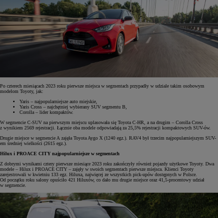
Po czterech miesiącach 2023 roku pierwsze miejsca w segmentach przypadły w udziale takim osobowym
modelom Toyoty, jak:
Yaris – najpopularniejsze auto miejskie,
Yaris Cross – najchętniej wybierany SUV segmentu B,
Corolla – lider kompaktów.
W segmencie C-SUV na pierwszym miejscu uplasowała się Toyota C-HR, a na drugim – Corolla Cross
z wynikiem 2569 rejestracji. Łącznie oba modele odpowiadają za 25,5% rejestracji kompaktowych SUV-ów.
Drugie miejsce w segmencie A zajęła Toyota Aygo X (1240 egz.). RAV4 był trzecim najpopularniejszym SUV-
em średniej wielkości (2615 egz.).
Hilux i PROACE CITY najpopularniejsze w segmentach
Z dobrymi wynikami cztery pierwsze miesiące 2023 roku zakończyły również pojazdy użytkowe Toyoty. Dwa
modele – Hilux i PROACE CITY – zajęły w swoich segmentach pierwsze miejsca. Klienci Toyoty
zarejestrowali w kwietniu 133 egz. Hiluxa, najwięcej ze wszystkich pick-upów dostępnych w Polsce.
Od początku roku salony opuściło 421 Hiluxów, co dało mu drugie miejsce oraz 41,5-procentowy udział
w segmencie.