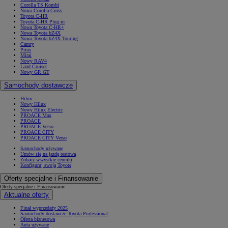
Corolla TS Kombi
Nowa Corolla Cross
Toyota C-HR
Toyota C-HR Plug-in
Nowa Toyota C-HR+
Nowa Toyota bZ4X
Nowa Toyota bZ4X Touring
Camry
Prius
Mirai
Nowy RAV4
Land Cruiser
Nowy GR GT
Samochody dostawcze
Hilux
Nowy Hilux
Nowy Hilux Electric
PROACE Max
PROACE
PROACE Verso
PROACE CITY
PROACE CITY Verso
Samochody używane
Umów się na jazdę testową
Zobacz wszystkie cenniki
Konfiguruj swoją Toyotę
Oferty specjalne i Finansowanie
Oferty specjalne i Finansowanie
Aktualne oferty
Finał wyprzedaży 2025
Samochody dostawcze Toyota Professional
Oferta biznesowa
Auta używane