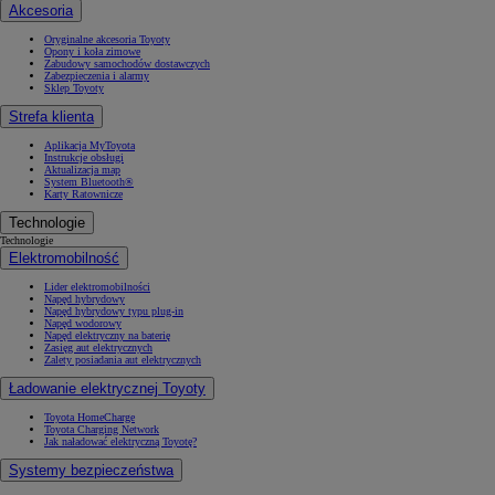
Akcesoria
Oryginalne akcesoria Toyoty
Opony i koła zimowe
Zabudowy samochodów dostawczych
Zabezpieczenia i alarmy
Sklep Toyoty
Strefa klienta
Aplikacja MyToyota
Instrukcje obsługi
Aktualizacja map
System Bluetooth®
Karty Ratownicze
Technologie
Technologie
Elektromobilność
Lider elektromobilności
Napęd hybrydowy
Napęd hybrydowy typu plug-in
Napęd wodorowy
Napęd elektryczny na baterię
Zasięg aut elektrycznych
Zalety posiadania aut elektrycznych
Ładowanie elektrycznej Toyoty
Toyota HomeCharge
Toyota Charging Network
Jak naładować elektryczną Toyotę?
Systemy bezpieczeństwa