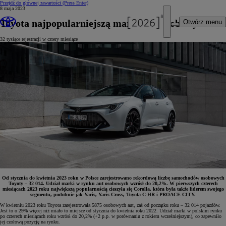
Przejdź do głównej zawartości
(Press Enter)
8 maja 2023
Toyota najpopularniejszą marką aut osobowych
Otwórz menu
32 tysiące rejestracji w cztery miesiące
Od stycznia do kwietnia 2023 roku w Polsce zarejestrowano rekordową liczbę samochodów osobowych
Toyoty – 32 014.
Udział marki w rynku aut osobowych wzrósł do 20,2%. W pierwszych czterech
miesiącach 2023 roku największą popularnością cieszyła się Corolla, która była także liderem swojego
segmentu, podobnie jak Yaris, Yaris Cross, Toyota C-HR i PROACE CITY.
W kwietniu 2023 roku Toyota zarejestrowała 5875 osobowych aut, zaś od początku roku – 32 014 pojazdów.
Jest to o 29% więcej niż miało to miejsce od stycznia do kwietnia roku 2022. Udział marki w polskim rynku
po czterech miesiącach roku wzrósł do 20,2% (+2 p.p. w porównaniu z rokiem wcześniejszym), co zapewniło
jej czołową pozycję na rynku.