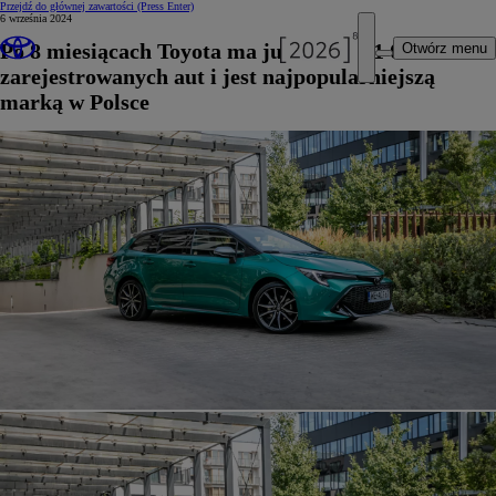
Przejdź do głównej zawartości
(Press Enter)
6 września 2024
Po 8 miesiącach Toyota ma już ponad 71 000
Otwórz menu
zarejestrowanych aut i jest najpopularniejszą
marką w Polsce