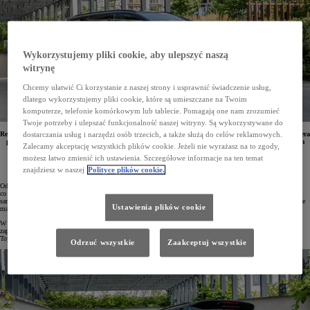
Wykorzystujemy pliki cookie, aby ulepszyć naszą
witrynę
Chcemy ułatwić Ci korzystanie z naszej strony i usprawnić świadczenie usług,
dlatego wykorzystujemy pliki cookie, które są umieszczane na Twoim
komputerze, telefonie komórkowym lub tablecie. Pomagają one nam zrozumieć
Twoje potrzeby i ulepszać funkcjonalność naszej witryny. Są wykorzystywane do
Rejestracja 71 284 aut osobowych i dostawczych w ciągu 8 ostatnich miesięcy daje Toyocie pozycję lidera
dostarczania usług i narzędzi osób trzecich, a także służą do celów reklamowych.
polskiego rynku motoryzacyjnego i wzrost o 13% w porównaniu do tego samego okresu w ubiegłym
Zalecamy akceptację wszystkich plików cookie. Jeżeli nie wyrażasz na to zgody,
roku. Najchętniej wybieranym samochodem marki jest Corolla, a pięć modeli przewodzi w swoich
segmentach.
możesz łatwo zmienić ich ustawienia. Szczegółowe informacje na ten temat
znajdziesz w naszej
Polityce plików cookie.
Od stycznia do sierpnia 2024 roku zarejestrowano w Polsce 71 284 samochody osobowe i dostawcze Toyoty,
co oznacza wzrost o 13% rok do roku. Tym samym Toyota zdobyła 17,8% udziału w polskim rynku
samochodowym, umacniając swoją dominującą pozycję z większą liczbą rejestracji pojazdów niż dwie kolejne
Ustawienia plików cookie
marki razem wzięte.
W samym tylko sierpniu liczba zarejestrowanych przez Toyotę pojazdów wyniosła 7725, co ponownie
zapewniło marce pierwsze miejsce na rynku. Zarówno firmy, jak i klienci indywidualni najchętniej wybierali
Toyotę, odbierając odpowiednio 4967 i 2758 nowych aut.
Odrzuć wszystkie
Zaakceptuj wszystkie