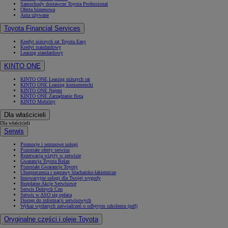
Samochody dostawcze Toyota Professional
Oferta biznesowa
Auta używane
Toyota Financial Services
Kredyt niższych rat Toyota Easy
Kredyt standardowy
Leasing standardowy
KINTO ONE
KINTO ONE Leasing niższych rat
KINTO ONE Leasing konsumencki
KINTO ONE Najem
KINTO ONE Zarządzanie flotą
KINTO Mobility
Dla właścicieli
Dla właścicieli
Serwis
Promocje i sezonowe usługi
Pozostałe oferty serwisu
Rezerwacja wizyty w serwisie
Gwarancja Toyota Relax
Pozostałe Gwarancje Toyoty
Ubezpieczenia i naprawy blacharsko-lakiernicze
Innowacyjne usługi dla Twojej wygody
Bezpłatne Akcje Serwisowe
Serwis Dobrych Cen
Serwis w ASO się opłaca
Dostęp do informacji serwisowych
Wykaz wydanych zaświadczeń o odbytym szkoleniu (pdf)
Oryginalne części i oleje Toyota