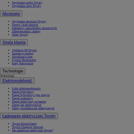
Oryginalne części Toyoty
Oryginalne oleje Toyoty
Akcesoria
Oryginalne akcesoria Toyoty
Opony i koła zimowe
Zabudowy samochodów dostawczych
Zabezpieczenia i alarmy
Sklep Toyoty
Strefa klienta
Aplikacja MyToyota
Instrukcje obsługi
Aktualizacja map
System Bluetooth®
Karty Ratownicze
Technologie
Technologie
Elektromobilność
Lider elektromobilności
Napęd hybrydowy
Napęd hybrydowy typu plug-in
Napęd wodorowy
Napęd elektryczny na baterię
Zasięg aut elektrycznych
Zalety posiadania aut elektrycznych
Ładowanie elektrycznej Toyoty
Toyota HomeCharge
Toyota Charging Network
Jak naładować elektryczną Toyotę?