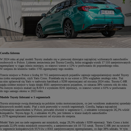
Corolla liderem
W 2024 roku aż pięć modeli Toyoty znalazło się w pierwszej dziesiątce najczęściej wybieranych samochodów
osobowych w Polsce. Liderem zestawienia jest Toyota Corolla, która osiągnęła wynik 17 510 zarejestrowanych
egzemplarzy w ciągu ośmiu miesięcy, co stanowi wzrost o 12% w porównaniu do poprzedniego roku.
W sierpniu do klientów trafiło 1705 egzemplarzy tego modelu.
Trzecie miejsce w Polsce z liczbą 10 715 zarejestrowanych pojazdów zajmuje najpopularniejszy model Toyoty
na rynku europejskim, czyli Yaris Cross. Przekłada się to na wzrost o 20% względem zeszłego roku. Tuż
za nim uplasował się Yaris w nadwoziu hatchback z 9299 rejestracjami od stycznia 2024 roku. Toyota C-HR
zajęła siódme miejsce w kraju dzięki 8561 zarejestrowanym pojazdom, co oznacza 38% wzrostu rok do roku.
Na ósmym miejscu znalazł się RAV4 z wynikiem 8241 rejestracji, co stanowi wzrost o 61% w porównaniu
do tego samego okresu w 2023 roku.
Modele Toyoty liderami w 5 segmentach
Toyota utrzymuje swoją dominację na polskim rynku motoryzacyjnym, co jest wynikiem znakomitej sprzedaży
kluczowych modeli marki. Pięć z nich przewodzi w swoich segmentach. Corolla, będąca najczęściej
wybieranym samochodem w Polsce, prowadzi również w segmencie C, z udziałem wynoszącym 26,2% wśród
kompaktów. Toyota Aygo X, z udziałem 41,6%, jest liderem w klasie małych samochodów
z 2578 egzemplarzami zarejestrowanymi od stycznia do sierpnia.
Model Yaris jest na czele segmentu aut miejskich, mając 29,3% udziału i 9299 rejestracji. Yaris Cross z kolei
posiada 22,6% rynku miejskich crossoverów, a zarejestrowano ich 10 715 sztuk. Toyota C-HR jest na szczycie
w segmencie kompaktowych SUV-ów z 8561 zarejestrowanymi egzemplarzami, co daje 38% udziału. W tym