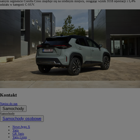
samym segmencie Corolla Cross znajduje się na siódmym miejscu, osiągając wynik 3118 rejestracji i 5,4%
udziału w kategorii C-SUV.
Kontakt
Napisz do nas
Samochody
Samochody
Samochody osobowe
Nowe Aygo X
Yaris
GR Yaris
Yaris Cross