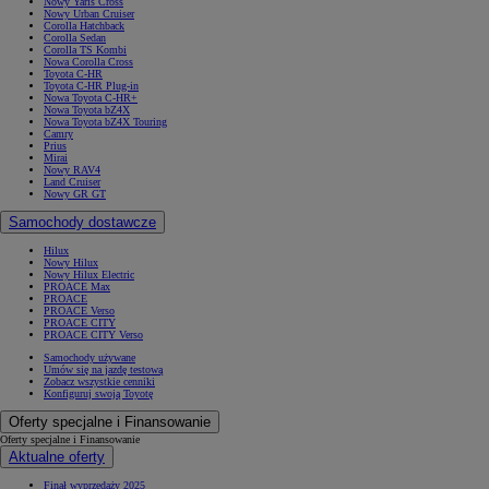
Nowy Yaris Cross
Nowy Urban Cruiser
Corolla Hatchback
Corolla Sedan
Corolla TS Kombi
Nowa Corolla Cross
Toyota C-HR
Toyota C-HR Plug-in
Nowa Toyota C-HR+
Nowa Toyota bZ4X
Nowa Toyota bZ4X Touring
Camry
Prius
Mirai
Nowy RAV4
Land Cruiser
Nowy GR GT
Samochody dostawcze
Hilux
Nowy Hilux
Nowy Hilux Electric
PROACE Max
PROACE
PROACE Verso
PROACE CITY
PROACE CITY Verso
Samochody używane
Umów się na jazdę testową
Zobacz wszystkie cenniki
Konfiguruj swoją Toyotę
Oferty specjalne i Finansowanie
Oferty specjalne i Finansowanie
Aktualne oferty
Finał wyprzedaży 2025