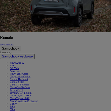
Kontakt
Napisz do nas
Samochody
Samochody
Samochody osobowe
Nowe Aygo X
Yaris
GR Yaris
Yaris Cross
Nowy Yaris Cross
Nowy Urban Cruiser
Corolla Hatchback
Corolla Sedan
Corolla TS Kombi
Nowa Corolla Cross
Toyota C-HR
Toyota C-HR Plug-in
Nowa Toyota C-HR+
Nowa Toyota bZ4X
Nowa Toyota bZ4X Touring
Camry
Prius
Mirai