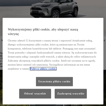
Wykorzystujemy pliki cookie, aby ulepszyć naszą
witrynę
Wersja Comfort w Toyocie Yaris Cross została wzbogacona o inteligentny napęd na cztery koła AWD-i
Chcemy ułatwić Ci korzystanie z naszej strony i usprawnić świadczenie usług,
oraz układ hybrydowy o mocy 130 KM. Model w tej odmianie jest dostępny już od 128 900 zł,
dlatego wykorzystujemy pliki cookie, które są umieszczane na Twoim
stanowiąc najtańszą propozycję w ofercie Toyoty z napędem 4x4. Samochód można już zamawiać
w salonach marki.
komputerze, telefonie komórkowym lub tablecie. Pomagają one nam zrozumieć
Twoje potrzeby i ulepszać funkcjonalność naszej witryny. Są wykorzystywane do
Yaris Cross to najlepiej sprzedający się model Toyoty w Europie i lider segmentu B-SUV w Polsce. Jego
atrakcyjna stylistyka oraz różnorodne wersje wyposażenia trafiają zarówno do klientów indywidualnych, jak
dostarczania usług i narzędzi osób trzecich, a także służą do celów reklamowych.
i firm, które doceniają praktyczność pojazdu oraz oszczędny i niezawodny układ hybrydowy. Yaris Cross
Zalecamy akceptację wszystkich plików cookie. Jeżeli nie wyrażasz na to zgody,
z inteligentnym napędem na cztery koła AWD-i świetnie radzi sobie w trudniejszych warunkach, co czyni
go popularnym wyborem w branży budowlanej, ochroniarskiej oraz w służbach takich jak leśnictwo czy
możesz łatwo zmienić ich ustawienia. Szczegółowe informacje na ten temat
ratownictwo wodne, gdzie pojazdy często poruszają się po terenach nieutwardzonych.
znajdziesz w naszej
Polityce plików cookie.
Ustawienia plików cookie
Odrzuć wszystkie
Zaakceptuj wszystkie