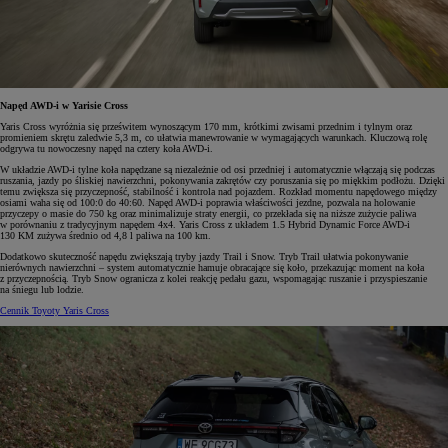
Napęd AWD-i w Yarisie Cross
Yaris Cross wyróżnia się prześwitem wynoszącym 170 mm, krótkimi zwisami przednim i tylnym oraz
promieniem skrętu zaledwie 5,3 m, co ułatwia manewrowanie w wymagających warunkach. Kluczową rolę
odgrywa tu nowoczesny napęd na cztery koła AWD-i.
W układzie AWD-i tylne koła napędzane są niezależnie od osi przedniej i automatycznie włączają się podczas
ruszania, jazdy po śliskiej nawierzchni, pokonywania zakrętów czy poruszania się po miękkim podłożu. Dzięki
temu zwiększa się przyczepność, stabilność i kontrola nad pojazdem. Rozkład momentu napędowego między
osiami waha się od 100:0 do 40:60. Napęd AWD-i poprawia właściwości jezdne, pozwala na holowanie
przyczepy o masie do 750 kg oraz minimalizuje straty energii, co przekłada się na niższe zużycie paliwa
w porównaniu z tradycyjnym napędem 4x4. Yaris Cross z układem 1.5 Hybrid Dynamic Force AWD-i
130 KM zużywa średnio od 4,8 l paliwa na 100 km.
Dodatkowo skuteczność napędu zwiększają tryby jazdy Trail i Snow. Tryb Trail ułatwia pokonywanie
nierównych nawierzchni – system automatycznie hamuje obracające się koło, przekazując moment na koła
z przyczepnością. Tryb Snow ogranicza z kolei reakcję pedału gazu, wspomagając ruszanie i przyspieszanie
na śniegu lub lodzie.
Cennik Toyoty Yaris Cross