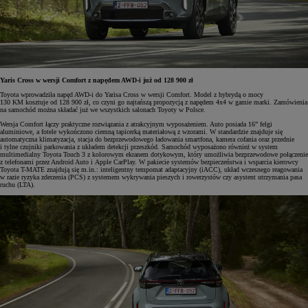
Yaris Cross w wersji Comfort z napędem AWD-i już od 128 900 zł
Toyota wprowadziła napęd AWD-i do Yarisa Cross w wersji Comfort. Model z hybrydą o mocy
130 KM kosztuje od 128 900 zł, co czyni go najtańszą propozycją z napędem 4x4 w gamie marki. Zamówienia
na samochód można składać już we wszystkich salonach Toyoty w Polsce.
Wersja Comfort łączy praktyczne rozwiązania z atrakcyjnym wyposażeniem. Auto posiada 16” felgi
aluminiowe, a fotele wykończono ciemną tapicerką materiałową z wzorami. W standardzie znajduje się
automatyczna klimatyzacja, stacja do bezprzewodowego ładowania smartfona, kamera cofania oraz przednie
i tylne czujniki parkowania z układem detekcji przeszkód. Samochód wyposażono również w system
multimedialny Toyota Touch 3 z kolorowym ekranem dotykowym, który umożliwia bezprzewodowe połączenie
z telefonami przez Android Auto i Apple CarPlay. W pakiecie systemów bezpieczeństwa i wsparcia kierowcy
Toyota T-MATE znajdują się m.in.: inteligentny tempomat adaptacyjny (iACC), układ wczesnego reagowania
w razie ryzyka zderzenia (PCS) z systemem wykrywania pieszych i rowerzystów czy asystent utrzymania pasa
ruchu (LTA).