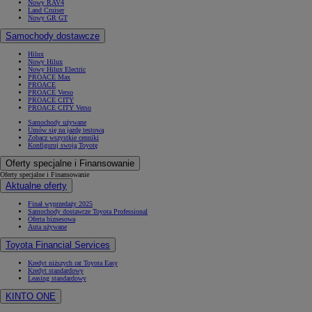
Nowy RAV4
Land Cruiser
Nowy GR GT
Samochody dostawcze
Hilux
Nowy Hilux
Nowy Hilux Electric
PROACE Max
PROACE
PROACE Verso
PROACE CITY
PROACE CITY Verso
Samochody używane
Umów się na jazdę testową
Zobacz wszystkie cenniki
Konfiguruj swoją Toyotę
Oferty specjalne i Finansowanie
Oferty specjalne i Finansowanie
Aktualne oferty
Finał wyprzedaży 2025
Samochody dostawcze Toyota Professional
Oferta biznesowa
Auta używane
Toyota Financial Services
Kredyt niższych rat Toyota Easy
Kredyt standardowy
Leasing standardowy
KINTO ONE