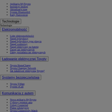
Aplikacja MyToyota
Instrukcje obsługi
Aktualizacja map
System Bluetooth®
Karty Ratownicze
Technologie
Technologie
Elektromobilność
Lider elektromobilności
Napęd hybrydowy
Napęd hybrydowy typu plug-in
Napęd wodorowy
Napęd elektryczny na baterię
Zasięg aut elektrycznych
Zalety posiadania aut elektrycznych
Ładowanie elektrycznej Toyoty
Toyota HomeCharge
Toyota Charging Network
Jak naładować elektryczną Toyotę?
Systemy bezpieczeństwa
Toyota T-Mate
System eCall
Komunikacja z autem
Nowa aplikacja MyToyota
Cyfrowy opiekun auta
Usługi Connected
Płatne subskrypcje
Toyota Connectivity Match