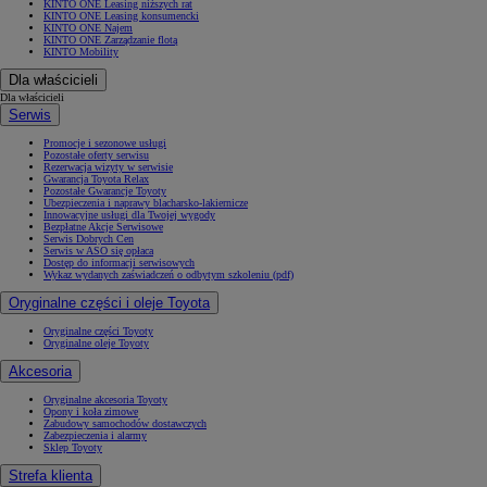
KINTO ONE Leasing niższych rat
KINTO ONE Leasing konsumencki
KINTO ONE Najem
KINTO ONE Zarządzanie flotą
KINTO Mobility
Dla właścicieli
Dla właścicieli
Serwis
Promocje i sezonowe usługi
Pozostałe oferty serwisu
Rezerwacja wizyty w serwisie
Gwarancja Toyota Relax
Pozostałe Gwarancje Toyoty
Ubezpieczenia i naprawy blacharsko-lakiernicze
Innowacyjne usługi dla Twojej wygody
Bezpłatne Akcje Serwisowe
Serwis Dobrych Cen
Serwis w ASO się opłaca
Dostęp do informacji serwisowych
Wykaz wydanych zaświadczeń o odbytym szkoleniu (pdf)
Oryginalne części i oleje Toyota
Oryginalne części Toyoty
Oryginalne oleje Toyoty
Akcesoria
Oryginalne akcesoria Toyoty
Opony i koła zimowe
Zabudowy samochodów dostawczych
Zabezpieczenia i alarmy
Sklep Toyoty
Strefa klienta