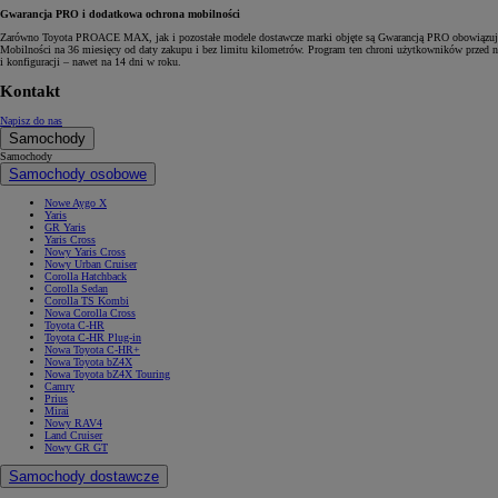
Gwarancja PRO i dodatkowa ochrona mobilności
Zarówno Toyota PROACE MAX, jak i pozostałe modele dostawcze marki objęte są Gwarancją PRO obowiązującą
Mobilności na 36 miesięcy od daty zakupu i bez limitu kilometrów. Program ten chroni użytkowników przed
i konfiguracji – nawet na 14 dni w roku.
Kontakt
Napisz do nas
Samochody
Samochody
Samochody osobowe
Nowe Aygo X
Yaris
GR Yaris
Yaris Cross
Nowy Yaris Cross
Nowy Urban Cruiser
Corolla Hatchback
Corolla Sedan
Corolla TS Kombi
Nowa Corolla Cross
Toyota C-HR
Toyota C-HR Plug-in
Nowa Toyota C-HR+
Nowa Toyota bZ4X
Nowa Toyota bZ4X Touring
Camry
Prius
Mirai
Nowy RAV4
Land Cruiser
Nowy GR GT
Samochody dostawcze