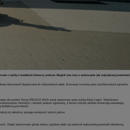
ane z myślą o komforcie kierowcy podczas długich tras oraz o zachowaniu jak największej przestrzeni
uje elastyczność dopasowania do różnorodnych zadań. Konwersje tworzone przez certyfikowanych partnerów
opsleeper dla modelu Toyota PROACE MAX został opracowany przez polską firmę Carpol. Wykończono
ozmieszczenie schowków i kieszeni podnosi ergonomię, a boczne uchylne okienka dostarczają naturalnego
ają dodatkową prywatność.
ukcja tej zabudowy pomaga zmniejszyć zużycie paliwa.
. Dzięki zastosowaniu górnej kabiny sypialnej udało się zachować maksymalną przestrzeń ładunkową,