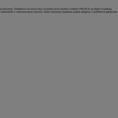
nej konwersji. Dodatkowo do końca roku wszystkie nowe modele z rodziny PROACE są objęte Gwarancją
 samochodu w autoryzowanym serwisie, klient otrzymuje bezpłatnie pojazd zastępczy o podobnych gabarytach