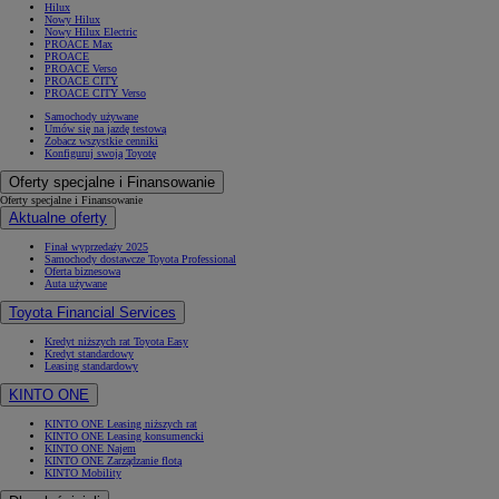
Hilux
Nowy Hilux
Nowy Hilux Electric
PROACE Max
PROACE
PROACE Verso
PROACE CITY
PROACE CITY Verso
Samochody używane
Umów się na jazdę testową
Zobacz wszystkie cenniki
Konfiguruj swoją Toyotę
Oferty specjalne i Finansowanie
Oferty specjalne i Finansowanie
Aktualne oferty
Finał wyprzedaży 2025
Samochody dostawcze Toyota Professional
Oferta biznesowa
Auta używane
Toyota Financial Services
Kredyt niższych rat Toyota Easy
Kredyt standardowy
Leasing standardowy
KINTO ONE
KINTO ONE Leasing niższych rat
KINTO ONE Leasing konsumencki
KINTO ONE Najem
KINTO ONE Zarządzanie flotą
KINTO Mobility