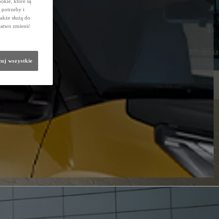
okie, które są
potrzeby i
także służą do
łatwo zmienić
uj wszystkie