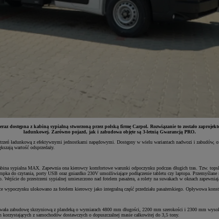
 dostępna z kabiną sypialną stworzoną przez polską firmę Carpol. Rozwiązanie to zostało zaprojektow
ładunkowej. Zarówno pojazd, jak i zabudowa objęte są 3-letnią Gwarancją PRO.
zeń ładunkową z efektywnymi jednostkami napędowymi. Dostępny w wielu wariantach nadwozi i zabudów, ofer
ększają wartość odsprzedaży.
 kabina sypialna MAX. Zapewnia ona kierowcy komfortowe warunki odpoczynku podczas długich tras. Tzw. t
pka do czytania, porty USB oraz gniazdko 230V umożliwiające podłączenie tabletu czy laptopa. Przemyślane r
go. Wejście do przestrzeni sypialnej umieszczono nad fotelem pasażera, a rolety na suwakach w oknach zapewni
wypoczynku ulokowano za fotelem kierowcy jako integralną część przedziału pasażerskiego. Opływowa konstr
a zabudowę skrzyniową z plandeką o wymiarach 4800 mm długości, 2200 mm szerokości i 2300 mm wysokości
ch korzystających z samochodów dostawczych o dopuszczalnej masie całkowitej do 3,5 tony.