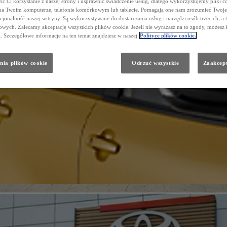
ć Ci korzystanie z naszej strony i usprawnić świadczenie usług, dlatego wykorzystujemy pliki co
na Twoim komputerze, telefonie komórkowym lub tablecie. Pomagają one nam zrozumieć Twoje 
cjonalność naszej witryny. Są wykorzystywane do dostarczania usług i narzędzi osób trzecich, a 
wych. Zalecamy akceptację wszystkich plików cookie. Jeżeli nie wyrażasz na to zgody, możesz 
a. Szczegółowe informacje na ten temat znajdziesz w naszej
Polityce plików cookie.
nia plików cookie
Odrzuć wszystkie
Zaakcept