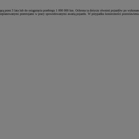
 przez 3 lata lub do osiągnięcia przebiegu 1 000 000 km. Ochrona ta dotyczy również pojazdów po wykona
 nieplanowanymi przestojami w pracy spowodowanymi awarią pojazdu. W przypadku konieczności pozostawienia