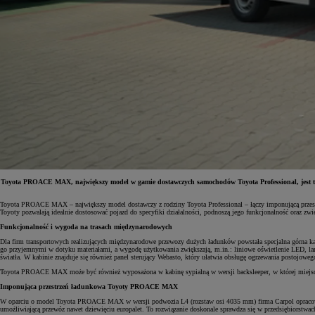
Toyota PROACE MAX, największy model w gamie dostawczych samochodów Toyota Professional, jest teraz
Toyota PROACE MAX – największy model dostawczy z rodziny Toyota Professional – łączy imponującą przestr
Toyoty pozwalają idealnie dostosować pojazd do specyfiki działalności, podnoszą jego funkcjonalność oraz zwi
Od
81 900 zł
Funkcjonalność i wygoda na trasach międzynarodowych
Yaris Cross
Dla firm transportowych realizujących międzynarodowe przewozy dużych ładunków powstała specjalna górna
HYBRID
go przyjemnymi w dotyku materiałami, a wygodę użytkowania zwiększają, m.in.: liniowe oświetlenie LED, lam
światła. W kabinie znajduje się również panel sterujący Webasto, który ułatwia obsługę ogrzewania postojowe
Toyota PROACE MAX może być również wyposażona w kabinę sypialną w wersji backsleeper, w której miejsce 
Imponująca przestrzeń ładunkowa Toyoty PROACE MAX
W oparciu o model Toyota PROACE MAX w wersji podwozia L4 (rozstaw osi 4035 mm) firma Carpol opracował
umożliwiającą przewóz nawet dziewięciu europalet. To rozwiązanie doskonale sprawdza się w przedsiębiorstwa