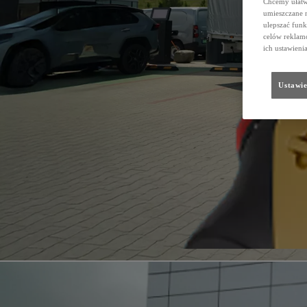
Chcemy ułatwi
umieszczane 
ulepszać funk
celów reklamo
ich ustawieni
Ustawie