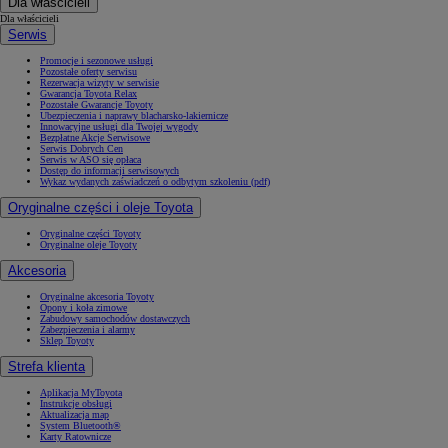
Dla właścicieli
Dla właścicieli
Serwis
Promocje i sezonowe usługi
Pozostałe oferty serwisu
Rezerwacja wizyty w serwisie
Gwarancja Toyota Relax
Pozostałe Gwarancje Toyoty
Ubezpieczenia i naprawy blacharsko-lakiernicze
Innowacyjne usługi dla Twojej wygody
Bezpłatne Akcje Serwisowe
Serwis Dobrych Cen
Serwis w ASO się opłaca
Dostęp do informacji serwisowych
Wykaz wydanych zaświadczeń o odbytym szkoleniu (pdf)
Oryginalne części i oleje Toyota
Oryginalne części Toyoty
Oryginalne oleje Toyoty
Akcesoria
Oryginalne akcesoria Toyoty
Opony i koła zimowe
Zabudowy samochodów dostawczych
Zabezpieczenia i alarmy
Sklep Toyoty
Strefa klienta
Aplikacja MyToyota
Instrukcje obsługi
Aktualizacja map
System Bluetooth®
Karty Ratownicze