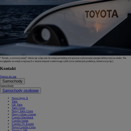
* Termin „o zerowej emisji” odnosi się wyłącznie do emisji pochodzących procesu wytwarzania energii elektrycznej na statku. Nie
uwzględnia on emisji związanych z innymi etapami wodorowego cyklu życia (takimi jak produkcja, konserwacja itp.).
Kontakt
Napisz do nas
Samochody
Samochody
Samochody osobowe
Nowe Aygo X
Yaris
GR Yaris
Yaris Cross
Nowy Yaris Cross
Nowy Urban Cruiser
Corolla Hatchback
Corolla Sedan
Corolla TS Kombi
Nowa Corolla Cross
Toyota C-HR