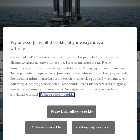
Wykorzystujemy pliki cookie, aby ulepszyć naszą
witrynę
Toyota będzie wspierać nową misję samowystarczalnego katamaranu Energy Observer, która
Chcemy ułatwić Ci korzystanie z naszej strony i usprawnić świadczenie usług,
zaplanowana jest na lata 2025–2033. Jacht wykorzystuje wodorowe ogniwa paliwowe japońskiej marki
dlatego wykorzystujemy pliki cookie, które są umieszczane na Twoim
i jest w stanie wyprodukować wodór na pokładzie.
komputerze, telefonie komórkowym lub tablecie. Pomagają one nam zrozumieć
Wodorowy katamaran Energy Observer to samowystarczalny energetycznie jacht. Energia do silnika
Twoje potrzeby i ulepszać funkcjonalność naszej witryny. Są wykorzystywane do
elektrycznego produkowana jest w reakcji wodoru z tlenem, a wodór powstaje na pokładzie z wody morskiej.
W bezemisyjnym łańcuchu energetycznym statku kluczową rolę odgrywa system ogniw paliwowych Toyoty.
dostarczania usług i narzędzi osób trzecich, a także służą do celów reklamowych.
Na pokładzie generuje on energię o zerowej emisji*. Podczas swojej pierwszej misji Energy Observer pokonał
Zalecamy akceptację wszystkich plików cookie. Jeżeli nie wyrażasz na to zgody,
68 tysięcy mil morskich, czyli trzykrotnie opłynął Ziemię, udowadniając przydatność odnawialnych źródeł
energii w żegludze.
możesz łatwo zmienić ich ustawienia. Szczegółowe informacje na ten temat
znajdziesz w naszej
Polityce plików cookie.
Ustawienia plików cookie
Odrzuć wszystkie
Zaakceptuj wszystkie