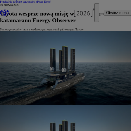
Przejdź do głównej zawartości
(Press Enter)
10 czerwca 2025
Toyota wesprze nową misję wodorowego
Otwórz menu
katamaranu Energy Observer
Samowystarczalny jacht z wodorowymi ogniwami paliwowymi Toyoty