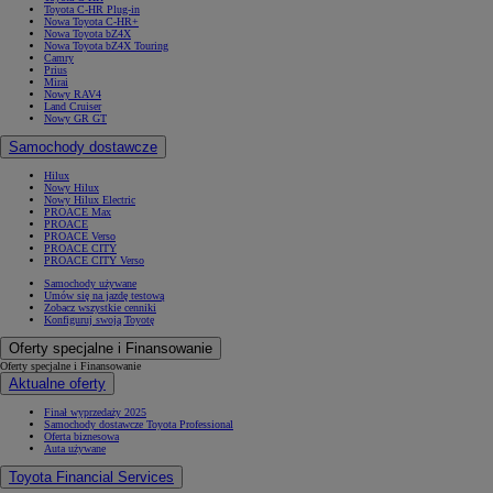
Toyota C-HR Plug-in
Nowa Toyota C-HR+
Nowa Toyota bZ4X
Nowa Toyota bZ4X Touring
Camry
Prius
Mirai
Nowy RAV4
Land Cruiser
Nowy GR GT
Samochody dostawcze
Hilux
Nowy Hilux
Nowy Hilux Electric
PROACE Max
PROACE
PROACE Verso
PROACE CITY
PROACE CITY Verso
Samochody używane
Umów się na jazdę testową
Zobacz wszystkie cenniki
Konfiguruj swoją Toyotę
Oferty specjalne i Finansowanie
Oferty specjalne i Finansowanie
Aktualne oferty
Finał wyprzedaży 2025
Samochody dostawcze Toyota Professional
Oferta biznesowa
Auta używane
Toyota Financial Services