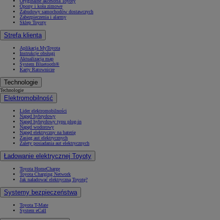
Oryginalne akcesoria Toyoty
Opony i koła zimowe
Zabudowy samochodów dostawczych
Zabezpieczenia i alarmy
Sklep Toyoty
Strefa klienta
Aplikacja MyToyota
Instrukcje obsługi
Aktualizacja map
System Bluetooth®
Karty Ratownicze
Technologie
Technologie
Elektromobilność
Lider elektromobilności
Napęd hybrydowy
Napęd hybrydowy typu plug-in
Napęd wodorowy
Napęd elektryczny na baterię
Zasięg aut elektrycznych
Zalety posiadania aut elektrycznych
Ładowanie elektrycznej Toyoty
Toyota HomeCharge
Toyota Charging Network
Jak naładować elektryczną Toyotę?
Systemy bezpieczeństwa
Toyota T-Mate
System eCall