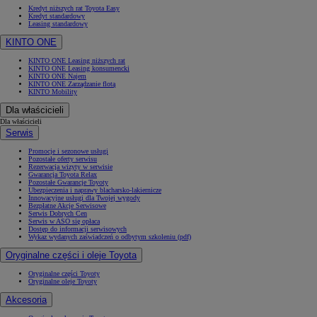
Kredyt niższych rat Toyota Easy
Kredyt standardowy
Leasing standardowy
KINTO ONE
KINTO ONE Leasing niższych rat
KINTO ONE Leasing konsumencki
KINTO ONE Najem
KINTO ONE Zarządzanie flotą
KINTO Mobility
Dla właścicieli
Dla właścicieli
Serwis
Promocje i sezonowe usługi
Pozostałe oferty serwisu
Rezerwacja wizyty w serwisie
Gwarancja Toyota Relax
Pozostałe Gwarancje Toyoty
Ubezpieczenia i naprawy blacharsko-lakiernicze
Innowacyjne usługi dla Twojej wygody
Bezpłatne Akcje Serwisowe
Serwis Dobrych Cen
Serwis w ASO się opłaca
Dostęp do informacji serwisowych
Wykaz wydanych zaświadczeń o odbytym szkoleniu (pdf)
Oryginalne części i oleje Toyota
Oryginalne części Toyoty
Oryginalne oleje Toyoty
Akcesoria