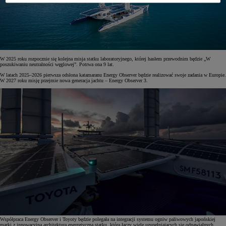
W 2025 roku rozpocznie się kolejna misja statku laboratoryjnego, której hasłem przewodnim będzie „W
poszukiwaniu neutralności węglowej”. Potrwa ona 9 lat.
W latach 2025–2026 pierwsza odsłona katamaranu Energy Observer będzie realizować swoje zadania w Europie.
W 2027 roku misję przejmie nowa generacja jachtu – Energy Observer 3.
Współpraca Energy Observer i Toyoty będzie polegała na integracji systemu ogniw paliwowych japońskiej
marki z innowacyjną architekturą energetyczną statku, która łączy wiele uzupełniających się odnawialnych