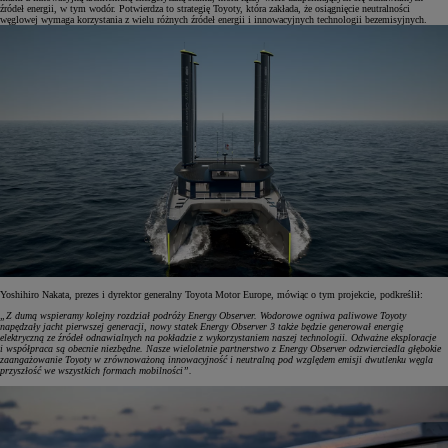
źródeł energii, w tym wodór. Potwierdza to strategię Toyoty, która zakłada, że osiągnięcie neutralności
węglowej wymaga korzystania z wielu różnych źródeł energii i innowacyjnych technologii bezemisyjnych.
Yoshihiro Nakata, prezes i dyrektor generalny Toyota Motor Europe, mówiąc o tym projekcie, podkreślił:
„Z dumą wspieramy kolejny rozdział podróży Energy Observer. Wodorowe ogniwa paliwowe Toyoty
napędzały jacht pierwszej generacji, nowy statek Energy Observer 3 także będzie generował energię
elektryczną ze źródeł odnawialnych na pokładzie z wykorzystaniem naszej technologii. Odważne eksploracje
i współpraca są obecnie niezbędne. Nasze wieloletnie partnerstwo z Energy Observer odzwierciedla głębokie
zaangażowanie Toyoty w zrównoważoną innowacyjność i neutralną pod względem emisji dwutlenku węgla
przyszłość we wszystkich formach mobilności”.