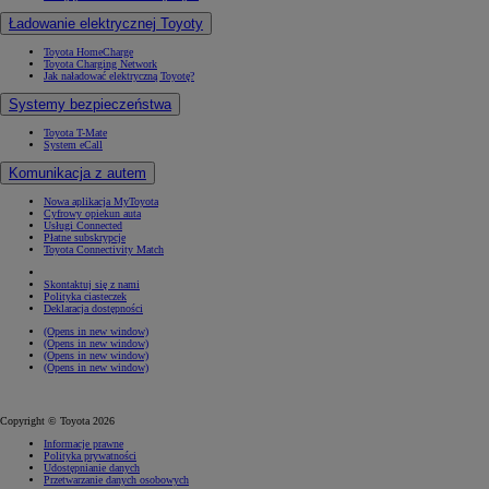
Ładowanie elektrycznej Toyoty
Toyota HomeCharge
Toyota Charging Network
Jak naładować elektryczną Toyotę?
Systemy bezpieczeństwa
Toyota T-Mate
System eCall
Komunikacja z autem
Nowa aplikacja MyToyota
Cyfrowy opiekun auta
Usługi Connected
Płatne subskrypcje
Toyota Connectivity Match
Skontaktuj się z nami
Polityka ciasteczek
Deklaracja dostępności
(Opens in new window)
(Opens in new window)
(Opens in new window)
(Opens in new window)
Copyright © Toyota 2026
Informacje prawne
Polityka prywatności
Udostępnianie danych
Przetwarzanie danych osobowych