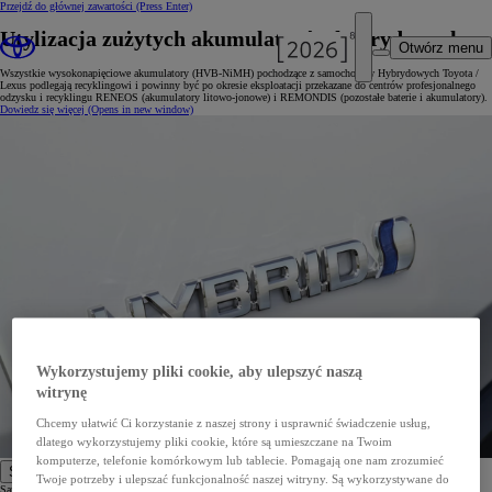
Przejdź do głównej zawartości
(Press Enter)
Utylizacja zużytych akumulatorów hybrydowych
Otwórz menu
Wszystkie wysokonapięciowe akumulatory (HVB-NiMH) pochodzące z samochodów Hybrydowych Toyota /
Lexus podlegają recyklingowi i powinny być po okresie eksploatacji przekazane do centrów profesjonalnego
odzysku i recyklingu RENEOS (akumulatory litowo-jonowe) i REMONDIS (pozostałe baterie i akumulatory).
Dowiedz się więcej
(Opens in new window)
Wykorzystujemy pliki cookie, aby ulepszyć naszą
witrynę
Chcemy ułatwić Ci korzystanie z naszej strony i usprawnić świadczenie usług,
dlatego wykorzystujemy pliki cookie, które są umieszczane na Twoim
komputerze, telefonie komórkowym lub tablecie. Pomagają one nam zrozumieć
Samochody
Twoje potrzeby i ulepszać funkcjonalność naszej witryny. Są wykorzystywane do
Samochody