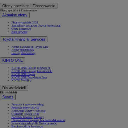
Oferty specjalne i Finansowanie
Oferty specjalne i Finansowanie
Aktualne oferty
Finał wyprzedaży 2025
Samochody dostawcze Toyota Professional
Oferta biznesowa
Auta używane
Toyota Financial Services
Kredyt niższych rat Toyota Easy
Kredyt standardowy
Leasing standardowy
KINTO ONE
KINTO ONE Leasing niższych rat
KINTO ONE Leasing konsumencki
KINTO ONE Najem
KINTO ONE Zarządzanie flotą
KINTO Mobility
Dla właścicieli
Dla właścicieli
Serwis
Promocje i sezonowe usługi
Pozostałe oferty serwisu
Rezerwacja wizyty w serwisie
Gwarancja Toyota Relax
Pozostałe Gwarancje Toyoty
Ubezpieczenia i naprawy blacharsko-lakiernicze
Innowacyjne usługi dla Twojej wygody
Bezpłatne Akcje Serwisowe