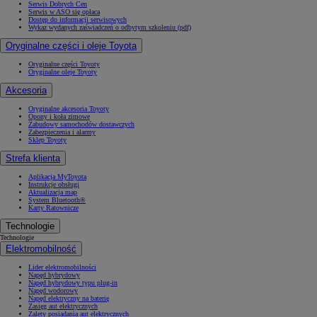
Serwis Dobrych Cen
Serwis w ASO się opłaca
Dostęp do informacji serwisowych
Wykaz wydanych zaświadczeń o odbytym szkoleniu (pdf)
Oryginalne części i oleje Toyota
Oryginalne części Toyoty
Oryginalne oleje Toyoty
Akcesoria
Oryginalne akcesoria Toyoty
Opony i koła zimowe
Zabudowy samochodów dostawczych
Zabezpieczenia i alarmy
Sklep Toyoty
Strefa klienta
Aplikacja MyToyota
Instrukcje obsługi
Aktualizacja map
System Bluetooth®
Karty Ratownicze
Technologie
Technologie
Elektromobilność
Lider elektromobilności
Napęd hybrydowy
Napęd hybrydowy typu plug-in
Napęd wodorowy
Napęd elektryczny na baterię
Zasięg aut elektrycznych
Zalety posiadania aut elektrycznych