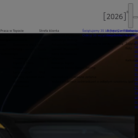
Praca w Toyocie
Strefa klienta
Świętujemy 35 lat Toyoty w Polsce
Toyota Central Europ
Zarządza
sing niższych rat
Dołącz do nas
Aplikacja MyToyota
Odkryj 35 wyjątkowych ofert
Skontaktuj się z nam
Komfort 
Ak
asing konsumencki
Kontakt
Instrukcje obsługi
pr
Umów się na jazdę testową
Zapytaj 
ajem
Skontaktuj się z nami
Aktualizacja map
Ce
floty
ządzanie flotą
Salony i serwisy Toyoty
System Bluetooth®
ws
y
Technologie
Karty Ratownicze
mo
Innowacje
Toyota Collection
Kalkulat
S
Toyota T-Mate
Kolekcje Toyoty
do
Motorsport
Kolekcje Toyoty Gazoo Racing
To
System eCall
FAQ
Pr
Cyfrowy opiekun auta
Najczęściej zadawane pytania
Of
Ładowanie
Wykaz wydanych zaświadczeń o odbytym szkoleniu (pdf)
KI
Connected
fi
S
u
in
w
U
si
ja
te