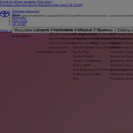
Przejdź do głównej zawartości
(Press Enter)
Napędzana ciekawością
Design
Multimedia
Praktyczność
GR SPORT
Napędzana ciekawością
Design
Nowe samochody
Oferty specjalne
Świat Toyoty
Finansowanie
Serwis i akcesoria
Konta
Multimedia
Praktyczność
GR SPORT
Sprawdź aktualne oferty
Świat Toyoty
Oferta dla firm
Serwis
Wszystkie kategorie
Hybrydowe
Miejskie
Sportowe
Elektryc
Zobacz cennik i specyfikację (pdf)
Zobacz cennik (pdf)
(Opens in new window)
Aktualne promocje
Dlaczego Toyota?
Toyota Financial Services
Rezerwacja wizy
Nowe Aygo X
Samochody dostawcze Toyota Professional
O Toyocie
Kredyt niższych rat Toyota Ea
Oferta serwisu
HYBRID
Oferta biznesowa
Toyota w Europie
Kredyt standardowy
Specjalna ofert
Auta używane
Fabryki Toyoty
Leasing standardowy
Oferta serwisu 
Rok potęgi 8 premier
Toyota Way
Promocje i usł
Toyota Mobility
Gwarancje Toyo
Toyota a środowisko
Bezpłatne akcj
Norma WLTP
Globalna akcja
Klub Rekordowych Przebiegów Toyoty
Pomoc drogowa w
Historyczne Modele
Informacje tech
FAQ
Innowacje dla 