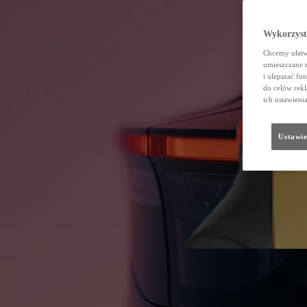
Wykorzystu
Chcemy ułatwi
umieszczane 
i ulepszać fu
do celów rekl
ich ustawieni
Ustawie