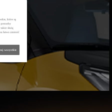
okie, które są
 potrzeby
 także służą
sz łatwo zmienić
uj wszystkie