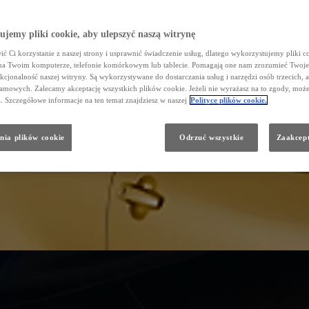
jemy pliki cookie, aby ulepszyć naszą witrynę
ć Ci korzystanie z naszej strony i usprawnić świadczenie usług, dlatego wykorzystujemy pliki co
na Twoim komputerze, telefonie komórkowym lub tablecie. Pomagają one nam zrozumieć Twoje
nkcjonalność naszej witryny. Są wykorzystywane do dostarczania usług i narzędzi osób trzecich, a
amowych. Zalecamy akceptację wszystkich plików cookie. Jeżeli nie wyrażasz na to zgody, może
a. Szczegółowe informacje na ten temat znajdziesz w naszej
Polityce plików cookie.
nia plików cookie
Odrzuć wszystkie
Zaakcept