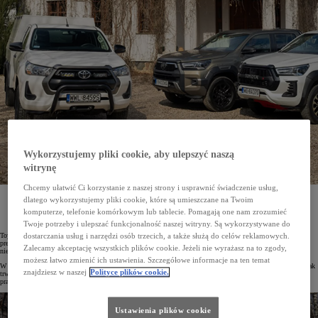
Wykorzystujemy pliki cookie, aby ulepszyć naszą
witrynę
Chcemy ułatwić Ci korzystanie z naszej strony i usprawnić świadczenie usług,
Ogłoszone zostały wyniki tegorocznej edycji prestiżowego plebiscytu Carbuyer Used Car Awards
dlatego wykorzystujemy pliki cookie, które są umieszczane na Twoim
2023. Najbardziej niezawodnym pick-upem na rynku brytyjskim została Toyota Hilux. Pojazd ten
komputerze, telefonie komórkowym lub tablecie. Pomagają one nam zrozumieć
został doceniony za legendarną jakość, możliwości terenowe, a także rozszerzoną gwarancję Toyota
Relax.
Twoje potrzeby i ulepszać funkcjonalność naszej witryny. Są wykorzystywane do
Toyota Hilux została wybrana najlepszym używanym pick-upem 2023 roku. Model ten – według jurorów
dostarczania usług i narzędzi osób trzecich, a także służą do celów reklamowych.
prestiżowego plebiscytu Carbuyer Used Car Awards 2023 – wyróżnia się na rynku aut używanych największą
Zalecamy akceptację wszystkich plików cookie. Jeżeli nie wyrażasz na to zgody,
niezawodnością.
możesz łatwo zmienić ich ustawienia. Szczegółowe informacje na ten temat
W plebiscycie były oceniane auta z drugiej ręki z 16 segmentów. Pod uwagę brano kluczowe kryteria, takie jak
znajdziesz w naszej
Polityce plików cookie.
trwałość, stosunek ceny do jakości czy niezawodność. Jurorzy zwracali także uwagę na wrażenia z jazdy,
praktyczność i wyposażenie.
Ustawienia plików cookie