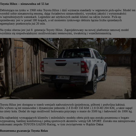
Toyota Hilux – niezawodna od 55 lat
Debiutująca na rynku w 1968 roku Toyota Hilux i dziś wyznacza standardy w segmencie pick-upów. Model ten
wyrobił sobie niesamowitą renomę, dając świadectwo niezawodności, wysokiej jakości i wytrzymałości
w najtrudniejszych warunkach. Legendzie aut użytkowych zaufali klienci na całym świecie. Pick-up
sprzedawany jest w ponad 180 krajach, a od momentu rynkowego debiutu łączna liczba sprzedanych
egzemplarzy przekroczyła już 20 mln.
Na rynku obecna jest już 8. generacja Toyoty Hilux. Zaprojektowany na nowej platformie ramowej model
wyróżnia się niepodważalnymi możliwościami terenowymi, trwałością i wszechstronnością.
Toyota Hilux jest dostępna w trzech wersjach nadwoziowych (pojedyncza, półtorej i podwójna kabina).
Do wyboru są też niezawodne i dynamiczne jednostki 2.4 D-4D 150 KM i 2.8 D-4D 204 KM, a także napęd
na cztery koła. Dodać do tego możliwość holowania przyczepy o masie do 3500 kg i ładowność do 1000 kg.
Dla najbardziej wymagających klientów i miłośników modelu oferta pick-upa została poszerzona o bogato
wyposażoną, bardziej komfortową i pełną sportowych akcentów wersję GR SPORT. Została ona zainspirowana
sukcesami zespołu TOYOTA GAZOO Racing, w tym zwycięstwem w Rajdzie Dakar.
Rozszerzona gwarancja Toyota Relax