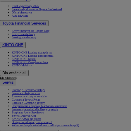
Finał wyprzedaży 2025
Samochody dostawcze Toyota Professional
Oferta biznesowa
Auta używane
Toyota Financial Services
Kredyt niższych rat Toyota Easy
Kredyt standardowy
Leasing standardowy
KINTO ONE
KINTO ONE Leasing niższych rat
KINTO ONE Leasing konsumencki
KINTO ONE Najem
KINTO ONE Zarządzanie flotą
KINTO Mobility
Dla właścicieli
Dla właścicieli
Serwis
Promocje i sezonowe usługi
Pozostałe oferty serwisu
Rezerwacja wizyty w serwisie
Gwarancja Toyota Relax
Pozostałe Gwarancje Toyoty
Ubezpieczenia i naprawy blacharsko-lakiernicze
Innowacyjne usługi dla Twojej wygody
Bezpłatne Akcje Serwisowe
Serwis Dobrych Cen
Serwis w ASO się opłaca
Dostęp do informacji serwisowych
Wykaz wydanych zaświadczeń o odbytym szkoleniu (pdf)