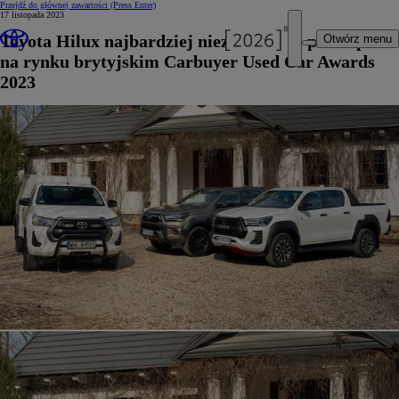
Przejdź do głównej zawartości
(Press Enter)
17 listopada 2023
Toyota Hilux najbardziej niezawodnym pick-upem
Otwórz menu
na rynku brytyjskim Carbuyer Used Car Awards
2023