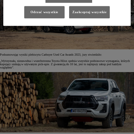
Odrzuć wszystkie
Zaakceptuj wszystkie
Podsumowując wyniki plebiscytu Carbuyer Used Car Awards 2023, jury stwierdziło:
„Wytrzymała, niezawodna i wszechstronna Toyota Hilux spełnia wszystkie podstawowe wymagania, których
kupujący szukają w używanym pick-upie. Z gwarancją do 10 lat, jest to najlepszy zakup pod każdym
względem”.