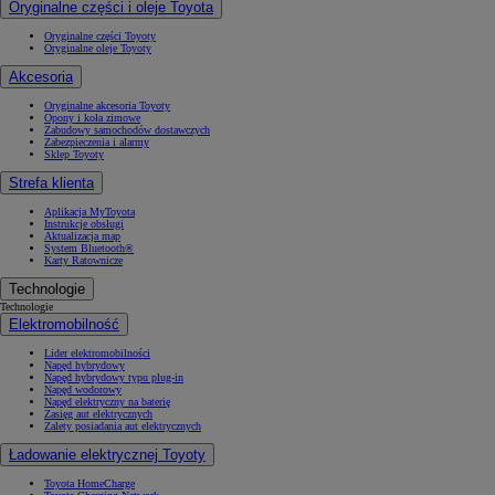
Oryginalne części i oleje Toyota
Oryginalne części Toyoty
Oryginalne oleje Toyoty
Akcesoria
Oryginalne akcesoria Toyoty
Opony i koła zimowe
Zabudowy samochodów dostawczych
Zabezpieczenia i alarmy
Sklep Toyoty
Strefa klienta
Aplikacja MyToyota
Instrukcje obsługi
Aktualizacja map
System Bluetooth®
Karty Ratownicze
Technologie
Technologie
Elektromobilność
Lider elektromobilności
Napęd hybrydowy
Napęd hybrydowy typu plug-in
Napęd wodorowy
Napęd elektryczny na baterię
Zasięg aut elektrycznych
Zalety posiadania aut elektrycznych
Ładowanie elektrycznej Toyoty
Toyota HomeCharge