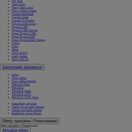
GR Yaris
Yaris Cross
Nowy Yaris Cross
Nowy Urban Cruiser
Corolla Hatchback
Corolla Sedan
Corolla TS Kombi
Nowa Corolla Cross
Toyota C-HR
Toyota C-HR Plug-in
Nowa Toyota C-HR+
Nowa Toyota bZ4X
Nowa Toyota bZ4X Touring
Camry
Prius
Mirai
Nowy RAV4
Land Cruiser
Nowy GR GT
Samochody dostawcze
Hilux
Nowy Hilux
Nowy Hilux Electric
PROACE Max
PROACE
PROACE Verso
PROACE CITY
PROACE CITY Verso
Samochody używane
Umów się na jazdę testową
Zobacz wszystkie cenniki
Konfiguruj swoją Toyotę
Oferty specjalne i Finansowanie
Oferty specjalne i Finansowanie
Aktualne oferty