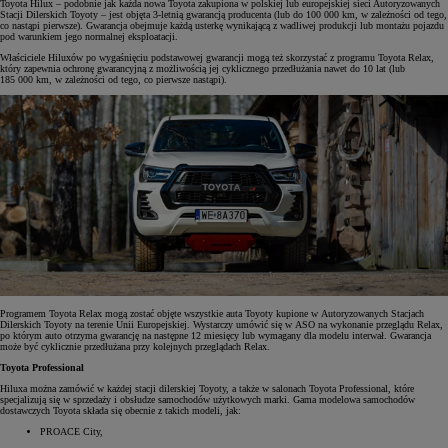
Toyota Hilux – podobnie jak każda nowa Toyota zakupiona w polskiej lub europejskiej sieci Autoryzowanych
Stacji Dilerskich Toyoty – jest objęta 3-letnią gwarancją producenta (lub do 100 000 km, w zależności od tego,
co nastąpi pierwsze). Gwarancja obejmuje każdą usterkę wynikającą z wadliwej produkcji lub montażu pojazdu
pod warunkiem jego normalnej eksploatacji.
Właściciele Hiluxów po wygaśnięciu podstawowej gwarancji mogą też skorzystać z programu Toyota Relax,
który zapewnia ochronę gwarancyjną z możliwością jej cyklicznego przedłużania nawet do 10 lat (lub
185 000 km, w zależności od tego, co pierwsze nastąpi).
Programem Toyota Relax mogą zostać objęte wszystkie auta Toyoty kupione w Autoryzowanych Stacjach
Dilerskich Toyoty na terenie Unii Europejskiej. Wystarczy umówić się w ASO na wykonanie przeglądu Relax,
po którym auto otrzyma gwarancję na następne 12 miesięcy lub wymagany dla modelu interwał. Gwarancja
może być cyklicznie przedłużana przy kolejnych przeglądach Relax.
Toyota Professional
Hiluxa można zamówić w każdej stacji dilerskiej Toyoty, a także w salonach Toyota Professional, które
specjalizują się w sprzedaży i obsłudze samochodów użytkowych marki. Gama modelowa samochodów
dostawczych Toyota składa się obecnie z takich modeli, jak:
PROACE City,