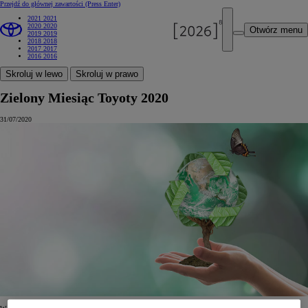
Przejdź do głównej zawartości
(Press Enter)
2021
2021
2020
2020
Otwórz menu
2019
2019
2018
2018
2017
2017
2016
2016
Skroluj w lewo
Skroluj w prawo
Zielony Miesiąc Toyoty 2020
31/07/2020