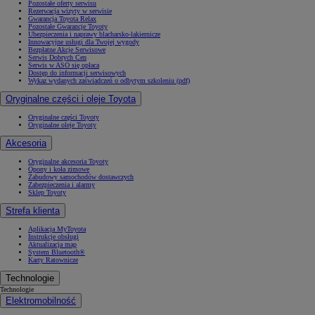
Pozostałe oferty serwisu
Rezerwacja wizyty w serwisie
Gwarancja Toyota Relax
Pozostałe Gwarancje Toyoty
Ubezpieczenia i naprawy blacharsko-lakiernicze
Innowacyjne usługi dla Twojej wygody
Bezpłatne Akcje Serwisowe
Serwis Dobrych Cen
Serwis w ASO się opłaca
Dostęp do informacji serwisowych
Wykaz wydanych zaświadczeń o odbytym szkoleniu (pdf)
Oryginalne części i oleje Toyota
Oryginalne części Toyoty
Oryginalne oleje Toyoty
Akcesoria
Oryginalne akcesoria Toyoty
Opony i koła zimowe
Zabudowy samochodów dostawczych
Zabezpieczenia i alarmy
Sklep Toyoty
Strefa klienta
Aplikacja MyToyota
Instrukcje obsługi
Aktualizacja map
System Bluetooth®
Karty Ratownicze
Technologie
Technologie
Elektromobilność