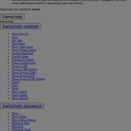
utraty nadbrzeżnych siedlisk i zapewnianej przez nie ochrony.
Zapraszamy do wspólnych działań.
Samochody
Samochody
Samochody osobowe
Nowe Aygo X
Yaris
GR Yaris
Yaris Cross
Nowy Yaris Cross
Nowy Urban Cruiser
Corolla Hatchback
Corolla Sedan
Corolla TS Kombi
Nowa Corolla Cross
Toyota C-HR
Toyota C-HR Plug-in
Nowa Toyota C-HR+
Nowa Toyota bZ4X
Nowa Toyota bZ4X Touring
Camry
Prius
Mirai
Nowy RAV4
Land Cruiser
Nowy GR GT
Samochody dostawcze
Hilux
Nowy Hilux
Nowy Hilux Electric
PROACE Max
PROACE
PROACE Verso