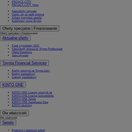
PROACE CITY
PROACE CITY Verso
Samochody używane
Umów się na jazdę testową
Zobacz wszystkie cenniki
Konfiguruj swoją Toyotę
Oferty specjalne i Finansowanie
Oferty specjalne i Finansowanie
Aktualne oferty
Finał wyprzedaży 2025
Samochody dostawcze Toyota Professional
Oferta biznesowa
Auta używane
Toyota Financial Services
Kredyt niższych rat Toyota Easy
Kredyt standardowy
Leasing standardowy
KINTO ONE
KINTO ONE Leasing niższych rat
KINTO ONE Leasing konsumencki
KINTO ONE Najem
KINTO ONE Zarządzanie flotą
KINTO Mobility
Dla właścicieli
Dla właścicieli
Serwis
Promocje i sezonowe usługi