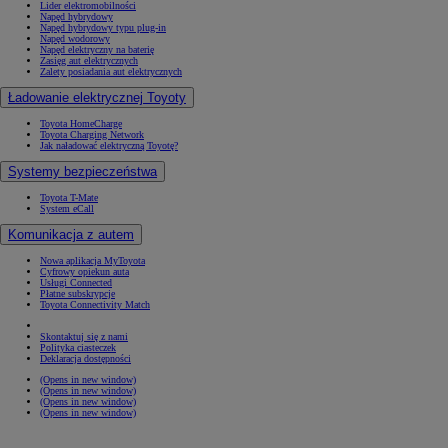
Lider elektromobilności
Napęd hybrydowy
Napęd hybrydowy typu plug-in
Napęd wodorowy
Napęd elektryczny na baterię
Zasięg aut elektrycznych
Zalety posiadania aut elektrycznych
Ładowanie elektrycznej Toyoty
Toyota HomeCharge
Toyota Charging Network
Jak naładować elektryczną Toyotę?
Systemy bezpieczeństwa
Toyota T-Mate
System eCall
Komunikacja z autem
Nowa aplikacja MyToyota
Cyfrowy opiekun auta
Usługi Connected
Płatne subskrypcje
Toyota Connectivity Match
Skontaktuj się z nami
Polityka ciasteczek
Deklaracja dostępności
(Opens in new window)
(Opens in new window)
(Opens in new window)
(Opens in new window)