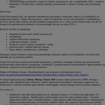
Wywieraj presję na polityków. Apeluj do liderów politycznych, aby w październiku 2020 r. zawarli w
Kunming w Chinach silne i ambitne globalne porozumienie w sprawie ochrony oraz rewitalizacji
natury.
Jako Firma
Wiele firm rozumie dziś, jak ogromne znaczenie ma sprawdzanie i rozliczanie wpływu ich działalności na
kapitał przyrodniczy i usługi ekosystemowe, a także ich zależności od obu tych elementów. Przedsiębiorcy
powinni zdawać sobie sprawę, jak takie działania mogą pomóc im w ocenie ryzyka finansowego oraz dać im
dostęp do kompleksowych pomiarów zrównoważonego rozwoju na miarę XXI w.
Korzyści dla firm są następujące:
długofalowa rentowność modeli biznesowych,
oszczędności,
większa efektywność operacyjna,
zwiększenie udziału w rynku,
dostęp do nowych rynków, produktów i usług,
przewidywalne i stabilne łańcuchy dostaw,
lepsze relacje z udziałowcami i klientami.
Europejscy liderzy finansowi opracowują metodologie mierzenia wpływu swej działalności na środowisko
naturalne już na poziomie portfolio.
Więcej firm powinno przyjmować modele konsumpcji i produkcji wspierające ochronę oraz zrównoważone
eksploatowanie różnorodności biologicznej. Działalność z poszanowaniem bioróżnorodności będzie podobać się
klientom i przynosić nowe możliwości biznesowe.
Dołącz do Platformy Biznes i Bioróżnorodność oraz korzystaj z doświadczenia innych:
https://ec.europa.eu/environment/biodiversity/business/index_en.htm
(Opens in new window)
.
W ramach tegorocznej akcji
Zielony Miesiąc Toyoty 2020
wszyscy chętni pracownicy TMPL dostaną w
prezencie torby zakupówki (jako użytkowy symbol ograniczenia konsumpcji wpływającej negatywnie na
środowisko) i maseczki ochronne (jako element wspomagający ochronę naszego zdrowia podczas zakupów).
Czy wiesz, że…
Działalność człowieka doprowadziła już do znaczących zmian w 3/4 środowiska lądowego i 2/3
środowiska wodnego. Wydobywanie i przetwarzanie surowców oraz produkcja paliw i żywności
odpowiada za 90% strat w bioróżnorodności, a także połowę całkowitej emisji gazów cieplarnianych.
Obecnie potrzebowalibyśmy 1,6-krotności zasobów Ziemi, aby zaspokoić nasze coroczne potrzeby.
Już teraz nawet 300 mln ludzi jest narażonych na większe ryzyko powodzi i huraganów z powodu